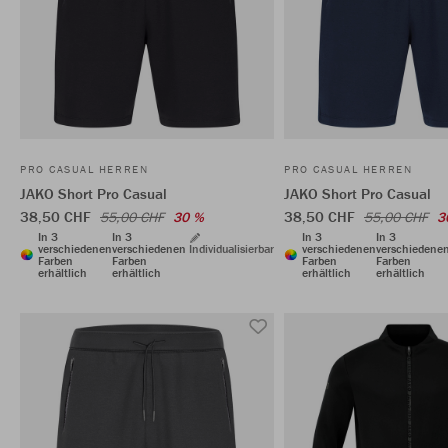
PRO CASUAL HERREN
PRO CASUAL HERREN
JAKO Short Pro Casual
JAKO Short Pro Casual
38,50 CHF
38,50 CHF
55,00 CHF
30 %
55,00 CHF
3
In 3
In 3
In 3
In 3
verschiedenen
verschiedenen
Individualisierbar
verschiedenen
verschiedene
Farben
Farben
Farben
Farben
erhältlich
erhältlich
erhältlich
erhältlich