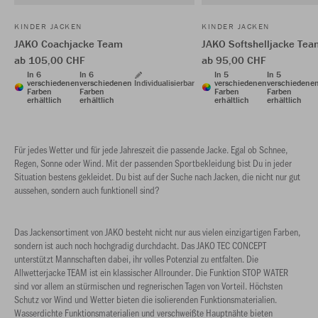
KINDER JACKEN
KINDER JACKEN
JAKO Coachjacke Team
JAKO Softshelljacke Tea
ab 105,00 CHF
ab 95,00 CHF
In 6
In 6
In 5
In 5
verschiedenen
verschiedenen
Individualisierbar
verschiedenen
verschiedene
Farben
Farben
Farben
Farben
erhältlich
erhältlich
erhältlich
erhältlich
Für jedes Wetter und für jede Jahreszeit die passende Jacke. Egal ob Schnee,
Regen, Sonne oder Wind. Mit der passenden Sportbekleidung bist Du in jeder
Situation bestens gekleidet. Du bist auf der Suche nach Jacken, die nicht nur gut
aussehen, sondern auch funktionell sind?
Das Jackensortiment von JAKO besteht nicht nur aus vielen einzigartigen Farben,
sondern ist auch noch hochgradig durchdacht. Das JAKO TEC CONCEPT
unterstützt Mannschaften dabei, ihr volles Potenzial zu entfalten. Die
Allwetterjacke TEAM ist ein klassischer Allrounder. Die Funktion STOP WATER
sind vor allem an stürmischen und regnerischen Tagen von Vorteil. Höchsten
Schutz vor Wind und Wetter bieten die isolierenden Funktionsmaterialien.
Wasserdichte Funktionsmaterialien und verschweißte Hauptnähte bieten