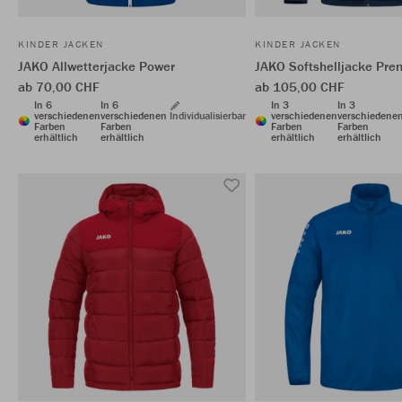
KINDER JACKEN
KINDER JACKEN
JAKO Allwetterjacke Power
JAKO Softshelljacke Pr
ab 70,00 CHF
ab 105,00 CHF
In 6
In 6
In 3
In 3
verschiedenen
verschiedenen
Individualisierbar
verschiedenen
verschiedene
Farben
Farben
Farben
Farben
erhältlich
erhältlich
erhältlich
erhältlich