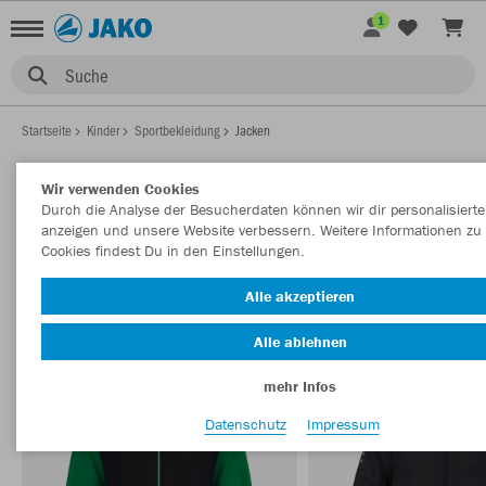
1
Suche
Startseite
Kinder
Sportbekleidung
Jacken
Wir verwenden Cookies
Durch die Analyse der Besucherdaten können wir dir personalisierte
KINDER JACKEN
anzeigen und unsere Website verbessern. Weitere Informationen zu
Filter anzeigen
Sortieren nach
Cookies findest Du in den Einstellungen.
Alle akzeptieren
Jacken
Trainingsjacken
65
16
Alle ablehnen
mehr Infos
Datenschutz
Impressum