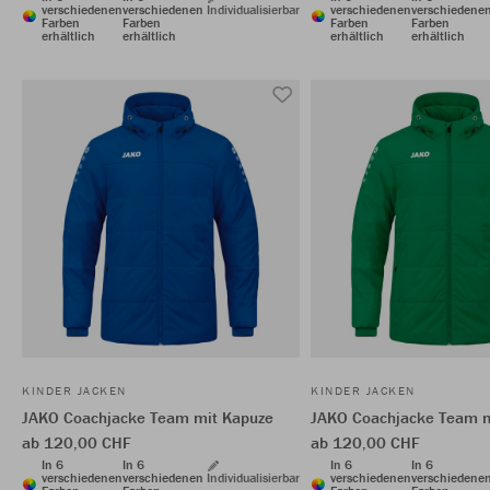
verschiedenen
verschiedenen
Individualisierbar
verschiedenen
verschiedene
Farben
Farben
Farben
Farben
erhältlich
erhältlich
erhältlich
erhältlich
KINDER JACKEN
KINDER JACKEN
JAKO Coachjacke Team mit Kapuze
JAKO Coachjacke Team m
ab 120,00 CHF
ab 120,00 CHF
In 6
In 6
In 6
In 6
verschiedenen
verschiedenen
Individualisierbar
verschiedenen
verschiedene