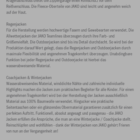
Kragenabschluss bietet die Zippergarage einen Kinnschutz vor dem
Reißverschluss. Die Fleece-Oberteile von JAKO sind leicht und angenehm weich
auf der Haut.
Regenjacken
Für die Herstellung werden hochwertige Fasern und Gewebearten verwendet. Die
Allwetterjacken der JAKO Teamlines überzeugen durch ihre Farb- und
Größenvielfalt. Die Outdoorjacken sind bis ins Detail durchdacht. So wird bei der
Produktion darauf Wert gelegt, dass die Regenjacken und Outdoorjacken durch
maximale Flexibilität und angenehmen Tragekomfort überzeugen. Unabdingbare
Funktion bei jeder Regenjacke und Outdoorjacke ist hierbei das
wasserabweisende Material.
Coachjacken & Winterjacken
Wasserabweisendes Material, winddichte Nähte und zahlreiche individuelle
Highlights machen die Jacken zum praktischen Begleiter für alle Kinder. Für einen
angenehmen Tragekomfort wird bei der Herstellung der Jacken ausschließlich
Material aus 100% Baumwolle verwendet. Hingucker wie praktische
Seitentaschen oder ein glänzendes Obermaterial garantieren zusätzlich für einen
perfekten Auftritt. Funktionell, absolut angesagt und passgenau - die JAKO
Jacken erfüllen die Ansprüche, die man an eine Winterjacke / Coachjacke stellt.
Reinschlüpfen und wohlfühlen - dank der Winterjacken von JAKO gehört Frieren
von nun an der Vergangenheit an!