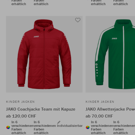
Farben
Farben
Farben
Farben
erhältlich
erhältlich
erhältlich
erhältlich
KINDER JACKEN
KINDER JACKEN
JAKO Coachjacke Team mit Kapuze
JAKO Allwetterjacke Pow
ab 120,00 CHF
ab 70,00 CHF
In 6
In 6
In 6
In 6
verschiedenen
verschiedenen
Individualisierbar
verschiedenen
verschiedene
Farben
Farben
Farben
Farben
erhältlich
erhältlich
erhältlich
erhältlich