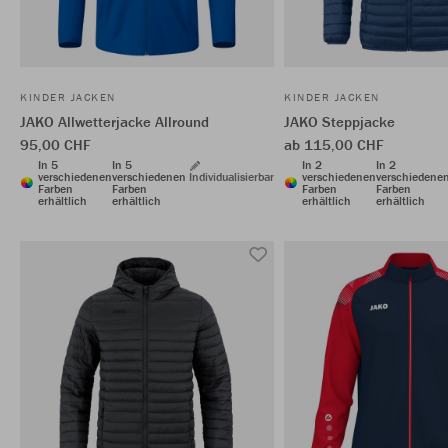
KINDER JACKEN
KINDER JACKEN
JAKO Allwetterjacke Allround
JAKO Steppjacke
95,00 CHF
ab 115,00 CHF
In 5
In 5
In 2
In 2
verschiedenen
verschiedenen
Individualisierbar
verschiedenen
verschiedene
Farben
Farben
Farben
Farben
erhältlich
erhältlich
erhältlich
erhältlich