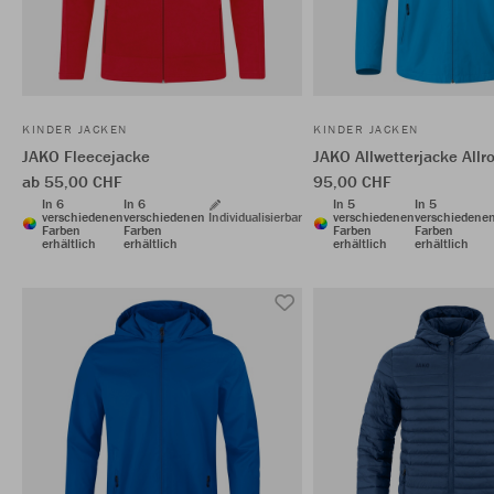
KINDER JACKEN
KINDER JACKEN
JAKO Fleecejacke
JAKO Allwetterjacke Allr
ab 55,00 CHF
95,00 CHF
In 6
In 6
In 5
In 5
verschiedenen
verschiedenen
Individualisierbar
verschiedenen
verschiedene
Farben
Farben
Farben
Farben
erhältlich
erhältlich
erhältlich
erhältlich