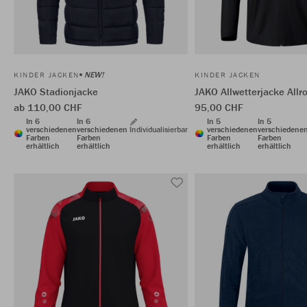
NEW!
KINDER JACKEN
KINDER JACKEN
JAKO Stadionjacke
JAKO Allwetterjacke Allr
ab 110,00 CHF
95,00 CHF
In 6
In 6
In 5
In 5
verschiedenen
verschiedenen
Individualisierbar
verschiedenen
verschiedene
Farben
Farben
Farben
Farben
erhältlich
erhältlich
erhältlich
erhältlich