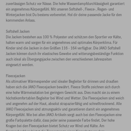
zuverlässigen Schutz vor Nässe. Die hohe Wasserdampfdurchlässigkeit garantiert
ein angenehmes Körpergefühl. Mit unseren Softshell-, Fleece-, Regen- und
Winterjacken bist Du bestens vorbereitet. Hol dir deine passende Jacke für den
kommenden Anlass.
Softshell Jacken
Die Jacken bestehen aus 100 % Polyester und schützen den Sportler vor Kälte,
halten warm und sorgen für ein angenehmes und optimales Körperklima. Für
Kinder sind die Jacken in den Größen 116 - 164 verfügbar. Die JAKO Softshell
Jacken können durch ihr elastisches Gewebe und witterungsbeständige Funktion
auch ideal als Übergangsjacke zwischen den verschiedenen Jahreszeiten
eingesetzt werden.
Fleecejacken
Als ultimativer Wärmespender und idealer Begleiter für drinnen und draußen
haben sich die JAKO Fleecejacken bewährt. Fleece Stoffe zeichnen sich durch
eine hohe Wärmeisolation bei geringem Gewicht aus. Dies macht sie zu einem
höchstkomfortablen Begleiter bei Wind und Wetter. Die Fleecejacken sind weich
und angenehm auf der Haut, absolut strapazierfähig und schnelltrocknend. Alle
JAKO Fleecejacken sind atmungsaktiv und garantieren damit ein angenehmes
Körpergefühl. Wie bei allen JAKO Artikeln sorgt auch bei den Fleecejacken eine
große Farbpalette dafür, dass jeder seine passende Farbe findet. Der hohe
Kragen bei den Fleecejacken bietet Schutz vor Wind und Kälte. Am