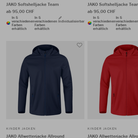
JAKO Softshelljacke Team
JAKO Softshelljacke Tea
ab 95,00 CHF
ab 95,00 CHF
In 5
In 5
In 5
In 5
verschiedenen
verschiedenen
Individualisierbar
verschiedenen
verschiedene
Farben
Farben
Farben
Farben
erhältlich
erhältlich
erhältlich
erhältlich
KINDER JACKEN
KINDER JACKEN
JAKO Allwetterjacke Allround
JAKO Allwetterjacke Allr