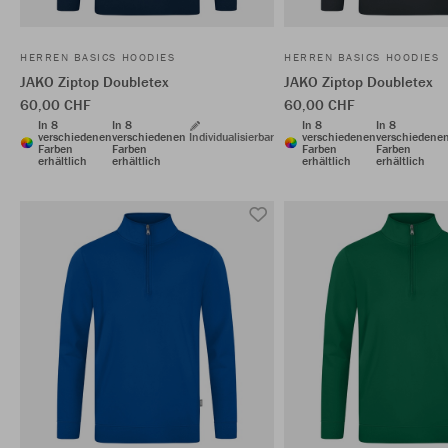
HERREN BASICS HOODIES
HERREN BASICS HOODIES
JAKO Ziptop Doubletex
JAKO Ziptop Doubletex
60,00 CHF
60,00 CHF
In 8
In 8
In 8
In 8
verschiedenen
verschiedenen
Individualisierbar
verschiedenen
verschiedene
Farben
Farben
Farben
Farben
erhältlich
erhältlich
erhältlich
erhältlich