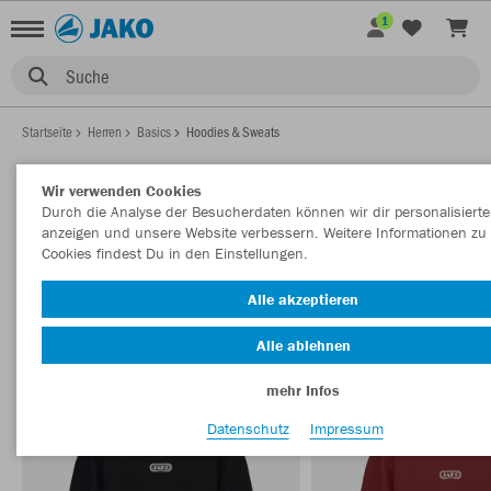
1
Suche
Startseite
Herren
Basics
Hoodies & Sweats
Wir verwenden Cookies
Durch die Analyse der Besucherdaten können wir dir personalisierte
HERREN BASICS HOODIES
anzeigen und unsere Website verbessern. Weitere Informationen zu
Filter anzeigen
Sortieren nach
Cookies findest Du in den Einstellungen.
Alle akzeptieren
Sweats
Ziptops
37
7
Alle ablehnen
mehr Infos
Datenschutz
Impressum