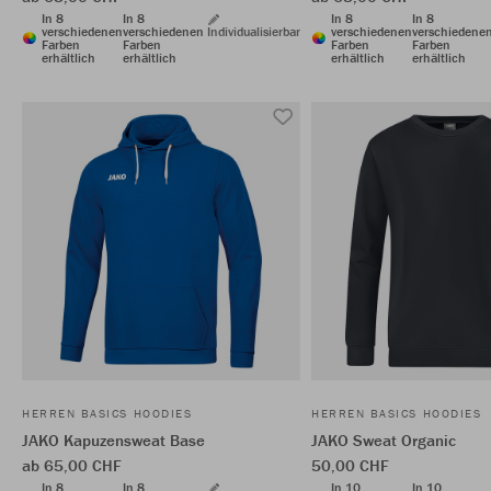
In 8
In 8
In 8
In 8
verschiedenen
verschiedenen
Individualisierbar
verschiedenen
verschiedene
Farben
Farben
Farben
Farben
erhältlich
erhältlich
erhältlich
erhältlich
HERREN BASICS HOODIES
HERREN BASICS HOODIES
JAKO Kapuzensweat Base
JAKO Sweat Organic
ab 65,00 CHF
50,00 CHF
In 8
In 8
In 10
In 10