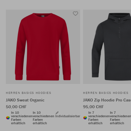
HERREN BASICS HOODIES
HERREN BASICS HOODIES
JAKO Sweat Organic
JAKO Zip Hoodie Pro Cas
50,00 CHF
95,00 CHF
In 10
In 10
In 7
In 7
verschiedenen
verschiedenen
Individualisierbar
verschiedenen
verschiedene
Farben
Farben
Farben
Farben
erhältlich
erhältlich
erhältlich
erhältlich