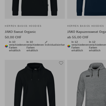
HERREN BASICS HOODIES
HERREN BASICS HOODIES
JAKO Sweat Organic
JAKO Kapuzensweat Orga
50,00 CHF
ab 55,00 CHF
In 10
In 10
In 12
In 12
verschiedenen
verschiedenen
Individualisierbar
verschiedenen
verschiedene
Farben
Farben
Farben
Farben
erhältlich
erhältlich
erhältlich
erhältlich