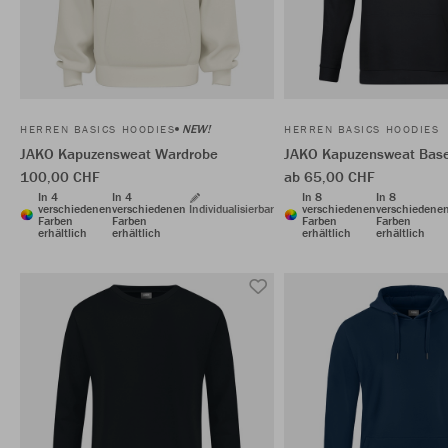
NEW!
HERREN BASICS HOODIES
HERREN BASICS HOODIES
JAKO Kapuzensweat Wardrobe
JAKO Kapuzensweat Bas
100,00 CHF
ab 65,00 CHF
In 4
In 4
In 8
In 8
verschiedenen
verschiedenen
Individualisierbar
verschiedenen
verschiedene
Farben
Farben
Farben
Farben
erhältlich
erhältlich
erhältlich
erhältlich