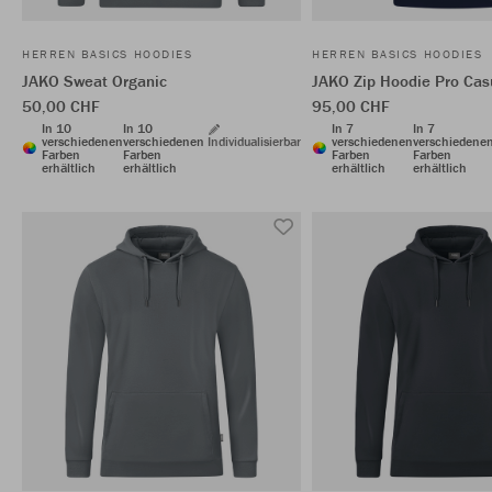
HERREN BASICS HOODIES
HERREN BASICS HOODIES
JAKO Sweat Organic
JAKO Zip Hoodie Pro Cas
50,00 CHF
95,00 CHF
In 10
In 10
In 7
In 7
verschiedenen
verschiedenen
Individualisierbar
verschiedenen
verschiedene
Farben
Farben
Farben
Farben
erhältlich
erhältlich
erhältlich
erhältlich