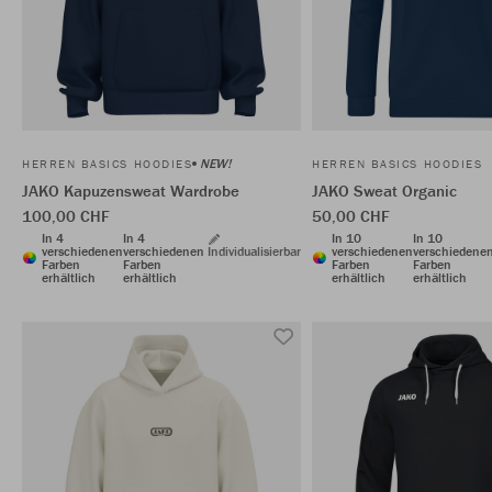
NEW!
HERREN BASICS HOODIES
HERREN BASICS HOODIES
JAKO Kapuzensweat Wardrobe
JAKO Sweat Organic
100,00 CHF
50,00 CHF
In 4
In 4
In 10
In 10
verschiedenen
verschiedenen
Individualisierbar
verschiedenen
verschiedene
Farben
Farben
Farben
Farben
erhältlich
erhältlich
erhältlich
erhältlich