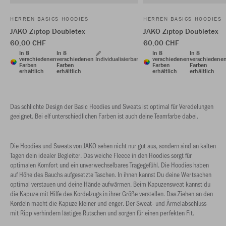
HERREN BASICS HOODIES
HERREN BASICS HOODIES
JAKO Ziptop Doubletex
JAKO Ziptop Doubletex
60,00 CHF
60,00 CHF
In 8
In 8
In 8
In 8
verschiedenen
verschiedenen
Individualisierbar
verschiedenen
verschiedene
Farben
Farben
Farben
Farben
erhältlich
erhältlich
erhältlich
erhältlich
Das schlichte Design der Basic Hoodies und Sweats ist optimal für Veredelungen
geeignet. Bei elf unterschiedlichen Farben ist auch deine Teamfarbe dabei.
Die Hoodies und Sweats von JAKO sehen nicht nur gut aus, sondern sind an kalten
Tagen dein idealer Begleiter. Das weiche Fleece in den Hoodies sorgt für
optimalen Komfort und ein unverwechselbares Tragegefühl. Die Hoodies haben
auf Höhe des Bauchs aufgesetzte Taschen. In ihnen kannst Du deine Wertsachen
optimal verstauen und deine Hände aufwärmen. Beim Kapuzensweat kannst du
die Kapuze mit Hilfe des Kordelzugs in ihrer Größe verstellen. Das Ziehen an den
Kordeln macht die Kapuze kleiner und enger. Der Sweat- und Ärmelabschluss
mit Ripp verhindern lästiges Rutschen und sorgen für einen perfekten Fit.