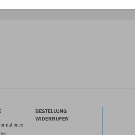
E
BESTELLUNG
WIDERRUFEN
formationen
nfos