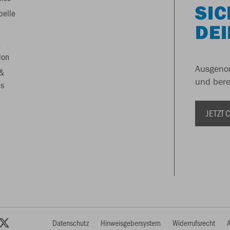
SIC
belle
DEI
&
ion
Ausgenom
 &
und berei
s
JETZT
Datenschutz
Hinweisgebersystem
Widerrufsrecht