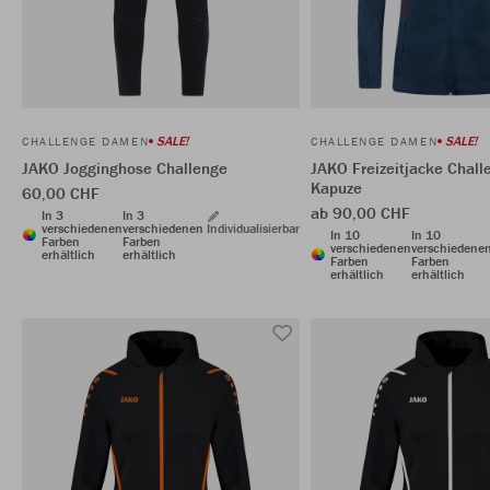
SALE!
SALE!
CHALLENGE DAMEN
CHALLENGE DAMEN
JAKO Jogginghose Challenge
JAKO Freizeitjacke Chall
Kapuze
60,00 CHF
ab 90,00 CHF
In 3
In 3
verschiedenen
verschiedenen
Individualisierbar
In 10
In 10
Farben
Farben
verschiedenen
verschiedene
erhältlich
erhältlich
Farben
Farben
erhältlich
erhältlich