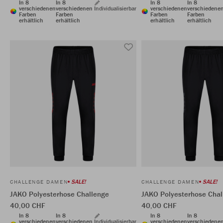
In 8
In 8
In 8
In 8
verschiedenen
verschiedenen
Individualisierbar
verschiedenen
verschiedene
Farben
Farben
Farben
Farben
erhältlich
erhältlich
erhältlich
erhältlich
SALE!
SALE!
CHALLENGE DAMEN
CHALLENGE DAMEN
JAKO Polyesterhose Challenge
JAKO Polyesterhose Chal
40,00 CHF
40,00 CHF
In 8
In 8
In 8
In 8
verschiedenen
verschiedenen
Individualisierbar
verschiedenen
verschiedene