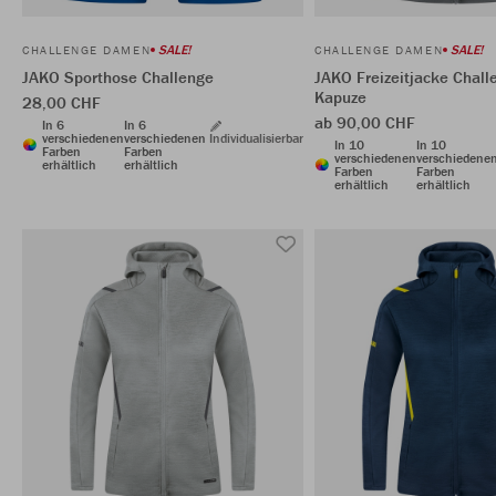
SALE!
SALE!
CHALLENGE DAMEN
CHALLENGE DAMEN
JAKO Sporthose Challenge
JAKO Freizeitjacke Chall
Kapuze
28,00 CHF
ab 90,00 CHF
In 6
In 6
verschiedenen
verschiedenen
Individualisierbar
In 10
In 10
Farben
Farben
verschiedenen
verschiedene
erhältlich
erhältlich
Farben
Farben
erhältlich
erhältlich