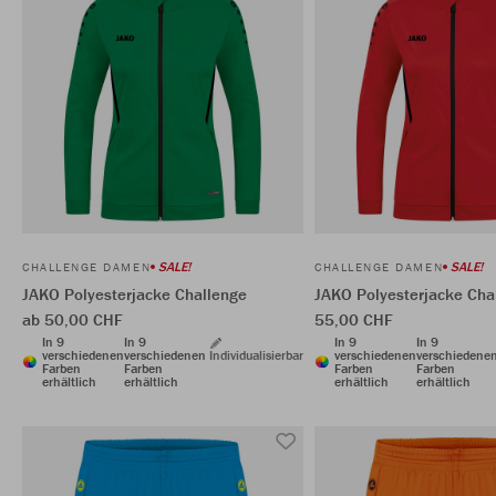
SALE!
SALE!
CHALLENGE DAMEN
CHALLENGE DAMEN
JAKO Polyesterjacke Challenge
JAKO Polyesterjacke Cha
ab 50,00 CHF
55,00 CHF
In 9
In 9
In 9
In 9
verschiedenen
verschiedenen
Individualisierbar
verschiedenen
verschiedene
Farben
Farben
Farben
Farben
erhältlich
erhältlich
erhältlich
erhältlich