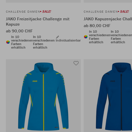
SALE!
SALE!
CHALLENGE DAMEN
CHALLENGE DAMEN
JAKO Freizeitjacke Challenge mit
JAKO Kapuzenjacke Chal
Kapuze
ab 80,00 CHF
ab 90,00 CHF
In 10
In 10
verschiedenen
verschiedene
In 10
In 10
Farben
Farben
verschiedenen
verschiedenen
Individualisierbar
erhältlich
erhältlich
Farben
Farben
erhältlich
erhältlich