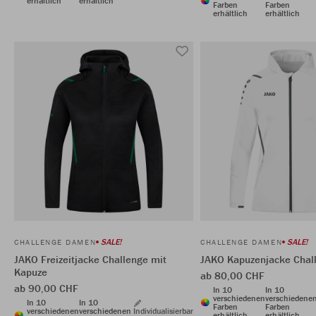
erhältlich
erhältlich
Farben
Farben
erhältlich
erhältlich
SALE!
SALE!
CHALLENGE DAMEN
CHALLENGE DAMEN
JAKO Freizeitjacke Challenge mit
JAKO Kapuzenjacke Chal
Kapuze
ab 80,00 CHF
ab 90,00 CHF
In 10
In 10
verschiedenen
verschiedene
In 10
In 10
Farben
Farben
verschiedenen
verschiedenen
Individualisierbar
erhältlich
erhältlich