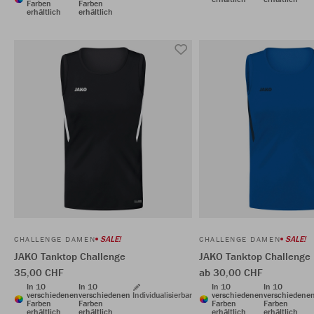
Farben
Farben
erhältlich
erhältlich
SALE!
SALE!
CHALLENGE DAMEN
CHALLENGE DAMEN
JAKO Tanktop Challenge
JAKO Tanktop Challenge
35,00 CHF
ab 30,00 CHF
In 10
In 10
In 10
In 10
verschiedenen
verschiedenen
Individualisierbar
verschiedenen
verschiedene
Farben
Farben
Farben
Farben
erhältlich
erhältlich
erhältlich
erhältlich