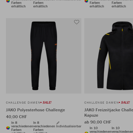
Farben
Farben
Farben
Farben
erhältlich
erhältlich
erhältlich
erhältlich
SALE!
SALE!
CHALLENGE DAMEN
CHALLENGE DAMEN
JAKO Polyesterhose Challenge
JAKO Freizeitjacke Chall
Kapuze
40,00 CHF
ab 90,00 CHF
In 8
In 8
verschiedenen
verschiedenen
Individualisierbar
In 10
In 10
Farben
Farben
verschiedenen
verschiedene