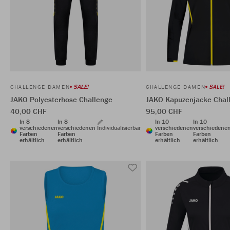
SALE!
SALE!
CHALLENGE DAMEN
CHALLENGE DAMEN
JAKO Polyesterhose Challenge
JAKO Kapuzenjacke Chal
40,00 CHF
95,00 CHF
In 8
In 8
In 10
In 10
verschiedenen
verschiedenen
Individualisierbar
verschiedenen
verschiedene
Farben
Farben
Farben
Farben
erhältlich
erhältlich
erhältlich
erhältlich