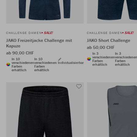
SALE!
SALE!
CHALLENGE DAMEN
CHALLENGE DAMEN
JAKO Freizeitjacke Challenge mit
JAKO Short Challenge
Kapuze
ab 50,00 CHF
ab 90,00 CHF
In 3
In 3
verschiedenen
verschiedene
In 10
In 10
Farben
Farben
verschiedenen
verschiedenen
Individualisierbar
erhältlich
erhältlich
Farben
Farben
erhältlich
erhältlich