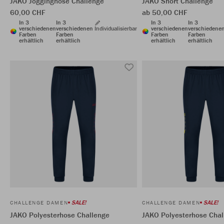
JAKO Jogginghose Challenge
JAKO Short Challenge
60,00 CHF
ab 50,00 CHF
In 3
In 3
In 3
In 3
verschiedenen
verschiedenen
Individualisierbar
verschiedenen
verschiedene
Farben
Farben
Farben
Farben
erhältlich
erhältlich
erhältlich
erhältlich
SALE!
SALE!
CHALLENGE DAMEN
CHALLENGE DAMEN
JAKO Polyesterhose Challenge
JAKO Polyesterhose Chal