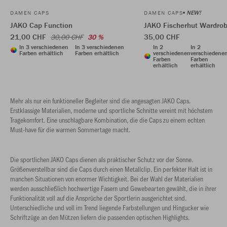
NEW!
DAMEN CAPS
DAMEN CAPS
JAKO Cap Function
JAKO Fischerhut Wardro
21,00 CHF
35,00 CHF
30,00 CHF
30 %
In 3 verschiedenen
In 3 verschiedenen
In 2
In 2
Farben erhältlich
Farben erhältlich
verschiedenen
verschiedene
Farben
Farben
erhältlich
erhältlich
Mehr als nur ein funktioneller Begleiter sind die angesagten JAKO Caps.
Erstklassige Materialien, moderne und sportliche Schnitte vereint mit höchstem
Tragekomfort. Eine unschlagbare Kombination, die die Caps zu einem echten
Must-have für die warmen Sommertage macht.
Die sportlichen JAKO Caps dienen als praktischer Schutz vor der Sonne.
Größenverstellbar sind die Caps durch einen Metallclip. Ein perfekter Halt ist in
manchen Situationen von enormer Wichtigkeit. Bei der Wahl der Materialien
werden ausschließlich hochwertige Fasern und Gewebearten gewählt, die in ihrer
Funktionalität voll auf die Ansprüche der Sportlerin ausgerichtet sind.
Unterschiedliche und voll im Trend liegende Farbstellungen und Hingucker wie
Schriftzüge an den Mützen liefern die passenden optischen Highlights.