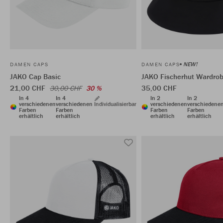
NEW!
DAMEN CAPS
DAMEN CAPS
JAKO Cap Basic
JAKO Fischerhut Wardro
21,00 CHF
35,00 CHF
30,00 CHF
30 %
In 4
In 4
In 2
In 2
verschiedenen
verschiedenen
Individualisierbar
verschiedenen
verschiedene
Farben
Farben
Farben
Farben
erhältlich
erhältlich
erhältlich
erhältlich