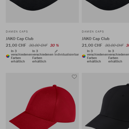
DAMEN CAPS
DAMEN CAPS
JAKO Cap Club
JAKO Cap Club
21,00 CHF
21,00 CHF
30,00 CHF
30 %
30,00 CHF
3
In 3
In 3
In 3
In 3
verschiedenen
verschiedenen
Individualisierbar
verschiedenen
verschiedene
Farben
Farben
Farben
Farben
erhältlich
erhältlich
erhältlich
erhältlich