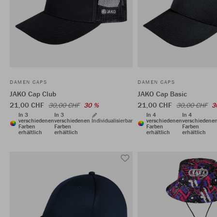
DAMEN CAPS
DAMEN CAPS
JAKO Cap Club
JAKO Cap Basic
21,00 CHF
21,00 CHF
30,00 CHF
30 %
30,00 CHF
3
In 3
In 3
In 4
In 4
verschiedenen
verschiedenen
Individualisierbar
verschiedenen
verschiedene
Farben
Farben
Farben
Farben
erhältlich
erhältlich
erhältlich
erhältlich