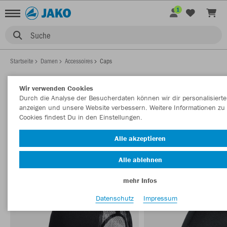
1
Suche
Startseite
Damen
Accessoires
Caps
Wir verwenden Cookies
Durch die Analyse der Besucherdaten können wir dir personalisierte
DAMEN CAPS
anzeigen und unsere Website verbessern. Weitere Informationen zu
Filter anzeigen
Sortieren nach
Cookies findest Du in den Einstellungen.
Alle akzeptieren
Accessiores
14
Alle ablehnen
mehr Infos
Datenschutz
Impressum