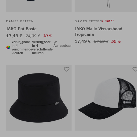
SALE!
DAMES PETTEN
DAMES PETTEN
JAKO Pet Basic
JAKO Malle Vissershoed
Tropicana
17,49 €
24,99 €
30 %
17,49 €
34,99 €
50 %
Verkrijgbaar
Verkrijgbaar
in 4
in 4
Aanpasbaar
verschillende
verschillende
kleuren
kleuren