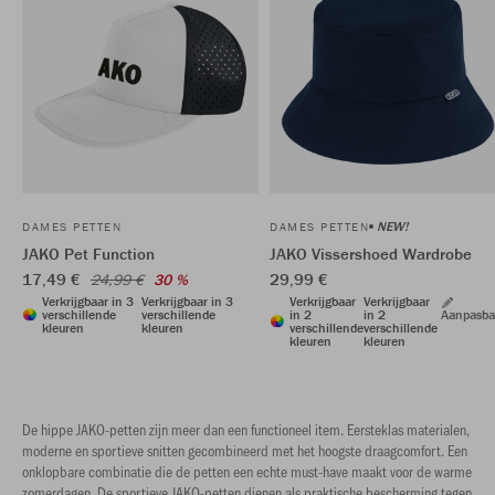
NEW!
DAMES PETTEN
DAMES PETTEN
JAKO Pet Function
JAKO Vissershoed Wardrobe
17,49 €
29,99 €
24,99 €
30 %
Verkrijgbaar in 3
Verkrijgbaar in 3
Verkrijgbaar
Verkrijgbaar
verschillende
verschillende
in 2
in 2
Aanpasba
kleuren
kleuren
verschillende
verschillende
kleuren
kleuren
De hippe JAKO-petten zijn meer dan een functioneel item. Eersteklas materialen,
moderne en sportieve snitten gecombineerd met het hoogste draagcomfort. Een
onklopbare combinatie die de petten een echte must-have maakt voor de warme
zomerdagen. De sportieve JAKO-petten dienen als praktische bescherming tegen