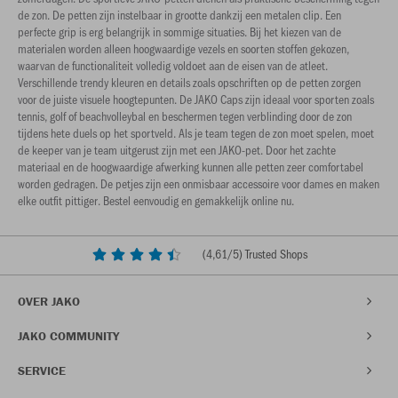
de zon. De petten zijn instelbaar in grootte dankzij een metalen clip. Een
perfecte grip is erg belangrijk in sommige situaties. Bij het kiezen van de
materialen worden alleen hoogwaardige vezels en soorten stoffen gekozen,
waarvan de functionaliteit volledig voldoet aan de eisen van de atleet.
Verschillende trendy kleuren en details zoals opschriften op de petten zorgen
voor de juiste visuele hoogtepunten. De JAKO Caps zijn ideaal voor sporten zoals
tennis, golf of beachvolleybal en beschermen tegen verblinding door de zon
tijdens hete duels op het sportveld. Als je team tegen de zon moet spelen, moet
de keeper van je team uitgerust zijn met een JAKO-pet. Door het zachte
materiaal en de hoogwaardige afwerking kunnen alle petten zeer comfortabel
worden gedragen. De petjes zijn een onmisbaar accessoire voor dames en maken
elke outfit pittiger. Bestel eenvoudig en gemakkelijk online nu.
(
4,61
/5) Trusted Shops
OVER JAKO
JAKO COMMUNITY
SERVICE