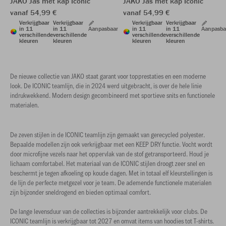
JAKO Jas met kap Iconic
JAKO Jas met kap Iconic
vanaf 54,99 €
vanaf 54,99 €
Verkrijgbaar
Verkrijgbaar
Verkrijgbaar
Verkrijgbaar
in 11
in 11
Aanpasbaar
in 11
in 11
Aanpasba
verschillende
verschillende
verschillende
verschillende
kleuren
kleuren
kleuren
kleuren
De nieuwe collectie van JAKO staat garant voor topprestaties en een moderne
look. De ICONIC teamlijn, die in 2024 werd uitgebracht, is over de hele linie
indrukwekkend. Modern design gecombineerd met sportieve snits en functionele
materialen.
De zeven stijlen in de ICONIC teamlijn zijn gemaakt van gerecycled polyester.
Bepaalde modellen zijn ook verkrijgbaar met een KEEP DRY functie. Vocht wordt
door microfijne vezels naar het oppervlak van de stof getransporteerd. Houd je
lichaam comfortabel. Het materiaal van de ICONIC stijlen droogt zeer snel en
beschermt je tegen afkoeling op koude dagen. Met in totaal elf kleurstellingen is
de lijn de perfecte metgezel voor je team. De ademende functionele materialen
zijn bijzonder sneldrogend en bieden optimaal comfort.
De lange levensduur van de collecties is bijzonder aantrekkelijk voor clubs. De
ICONIC teamlijn is verkrijgbaar tot 2027 en omvat items van hoodies tot T-shirts.