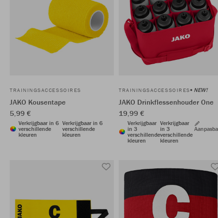
NEW!
TRAININGSACCESSOIRES
TRAININGSACCESSOIRES
JAKO Kousentape
JAKO Drinkflessenhouder One
5,99 €
19,99 €
Verkrijgbaar in 6
Verkrijgbaar in 6
Verkrijgbaar
Verkrijgbaar
verschillende
verschillende
in 3
in 3
Aanpasba
kleuren
kleuren
verschillende
verschillende
kleuren
kleuren