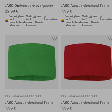
JAKO Omkeerbare overgooier
JAKO Aanvoerdersband Team
12,99 €
7,99 €
Verkrijgbaar
Verkrijgbaar
Verkrijgbaar
Verkrijgbaar
in 2
in 2
Aanpasbaar
in 6
in 6
Aanpasba
verschillende
verschillende
verschillende
verschillende
kleuren
kleuren
kleuren
kleuren
TRAININGSACCESSOIRES
TRAININGSACCESSOIRES
JAKO Aanvoerdersband Team
JAKO Aanvoerdersband Team
7,99 €
7,99 €