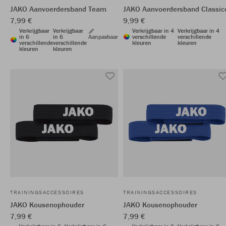
JAKO Aanvoerdersband Team
JAKO Aanvoerdersband Classic
7,99 €
9,99 €
Verkrijgbaar
Verkrijgbaar
Verkrijgbaar in 4
Verkrijgbaar in 4
in 6
in 6
Aanpasbaar
verschillende
verschillende
verschillende
verschillende
kleuren
kleuren
kleuren
kleuren
TRAININGSACCESSOIRES
TRAININGSACCESSOIRES
JAKO Kousenophouder
JAKO Kousenophouder
7,99 €
7,99 €