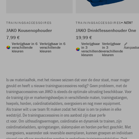
NEW!
TRAININGSACCESSOIRES
TRAININGSACCESSOIRES
JAKO Kousenophouder
JAKO Drinkflessenhouder One
7,99 €
19,99 €
Verkrijgbaar in 6
Verkrijgbaar in 6
Verkrijgbaar
Verkrijgbaar
verschillende
verschillende
in 3
in 3
Aanpasba
kleuren
kleuren
verschillende
verschillende
kleuren
kleuren
Is uw materiaalhok, met het nieuwe seizoen dat voor de deur staat, maar mager
gevuld en heeft u nieuwe trainingsaccessoires nodig? Geen probleem, met de
trainingsaccessoires van JAKO is steeds de optimale uitrusting beschikbaar. Voor
de training zijn er markeringshoedjes in verschillende maten, trainingsstangen,
hoepels, horden, coördinatieladders, overgooiers en nog meer equipment.
Als trainer wilt u uw team fit maken zodat het klaar is om te pieken in elke
wedstrijd. De trainingsaccessoires in ons aanbod zijn daar perfe
ct voor. Om uithoudingsvermogen, coördinatie en dynamiek te trainen, zijn
coördinatieladders, springstangen, slalompalen en horden perfect geschikt. Met
overgooiers, waaronder ook reversible exemplaren, kunnen groepen en individuen
visueel van elkaar gescheiden worden in onderlinge trainingswedstrijdjes. Ooit