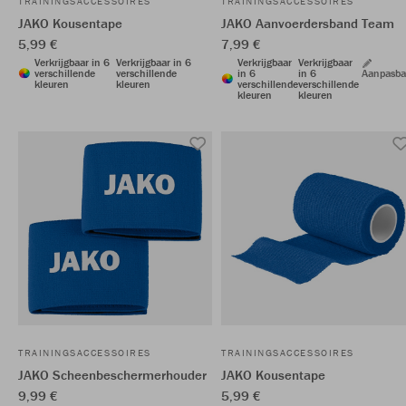
TRAININGSACCESSOIRES
TRAININGSACCESSOIRES
JAKO Kousentape
JAKO Aanvoerdersband Team
5,99 €
7,99 €
Verkrijgbaar in 6
Verkrijgbaar in 6
Verkrijgbaar
Verkrijgbaar
verschillende
verschillende
in 6
in 6
Aanpasba
kleuren
kleuren
verschillende
verschillende
kleuren
kleuren
TRAININGSACCESSOIRES
TRAININGSACCESSOIRES
JAKO Scheenbeschermerhouder
JAKO Kousentape
9,99 €
5,99 €