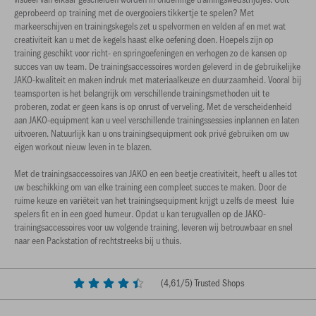
geprobeerd op training met de overgooiers tikkertje te spelen? Met
markeerschijven en trainingskegels zet u spelvormen en velden af en met wat
creativiteit kan u met de kegels haast elke oefening doen. Hoepels zijn op
training geschikt voor richt- en springoefeningen en verhogen zo de kansen op
succes van uw team. De trainingsaccessoires worden geleverd in de gebruikelijke
JAKO-kwaliteit en maken indruk met materiaalkeuze en duurzaamheid. Vooral bij
teamsporten is het belangrijk om verschillende trainingsmethoden uit te
proberen, zodat er geen kans is op onrust of verveling. Met de verscheidenheid
aan JAKO-equipment kan u veel verschillende trainingssessies inplannen en laten
uitvoeren. Natuurlijk kan u ons trainingsequipment ook privé gebruiken om uw
eigen workout nieuw leven in te blazen.
Met de trainingsaccessoires van JAKO en een beetje creativiteit, heeft u alles tot
uw beschikking om van elke training een compleet succes te maken. Door de
ruime keuze en variëteit van het trainingsequipment krijgt u zelfs de meest luie
spelers fit en in een goed humeur. Opdat u kan terugvallen op de JAKO-
trainingsaccessoires voor uw volgende training, leveren wij betrouwbaar en snel
naar een Packstation of rechtstreeks bij u thuis.
(
4,61
/5) Trusted Shops