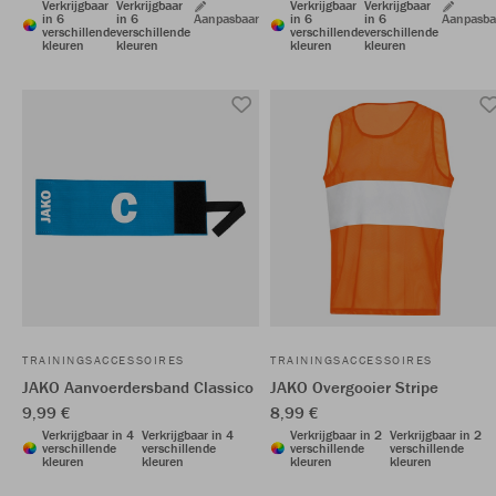
Verkrijgbaar
Verkrijgbaar
Verkrijgbaar
Verkrijgbaar
in 6
in 6
Aanpasbaar
in 6
in 6
Aanpasba
verschillende
verschillende
verschillende
verschillende
kleuren
kleuren
kleuren
kleuren
TRAININGSACCESSOIRES
TRAININGSACCESSOIRES
JAKO Aanvoerdersband Classico
JAKO Overgooier Stripe
9,99 €
8,99 €
Verkrijgbaar in 4
Verkrijgbaar in 4
Verkrijgbaar in 2
Verkrijgbaar in 2
verschillende
verschillende
verschillende
verschillende
kleuren
kleuren
kleuren
kleuren