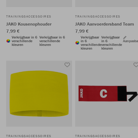
TRAININGSACCESSOIRES
TRAININGSACCESSOIRES
JAKO Kousenophouder
JAKO Aanvoerdersband Team
7,99 €
7,99 €
Verkrijgbaar in 6
Verkrijgbaar in 6
Verkrijgbaar
Verkrijgbaar
verschillende
verschillende
in 6
in 6
Aanpasba
kleuren
kleuren
verschillende
verschillende
kleuren
kleuren
TRAININGSACCESSOIRES
TRAININGSACCESSOIRES