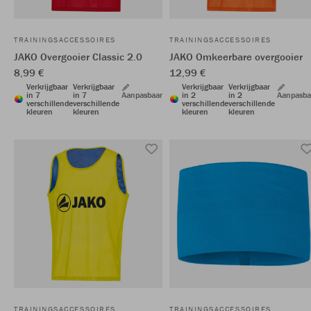
TRAININGSACCESSOIRES
TRAININGSACCESSOIRES
JAKO Overgooier Classic 2.0
JAKO Omkeerbare overgooier
8,99 €
12,99 €
Verkrijgbaar
Verkrijgbaar
Verkrijgbaar
Verkrijgbaar
in 7
in 7
Aanpasbaar
in 2
in 2
Aanpasba
verschillende
verschillende
verschillende
verschillende
kleuren
kleuren
kleuren
kleuren
TRAININGSACCESSOIRES
TRAININGSACCESSOIRES