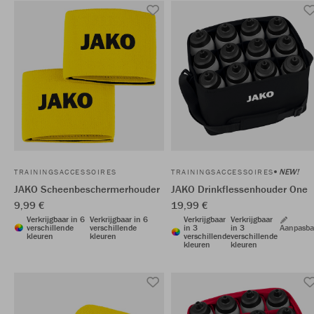
NEW!
TRAININGSACCESSOIRES
TRAININGSACCESSOIRES
JAKO Scheenbeschermerhouder
JAKO Drinkflessenhouder One
9,99 €
19,99 €
Verkrijgbaar in 6
Verkrijgbaar in 6
Verkrijgbaar
Verkrijgbaar
verschillende
verschillende
in 3
in 3
Aanpasba
kleuren
kleuren
verschillende
verschillende
kleuren
kleuren