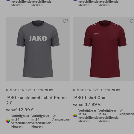
verschillende
verschillende
verschillende
verschillende
kleuren
kleuren
kleuren
kleuren
NEW!
NEW!
KINDEREN T-SHIRTS
KINDEREN T-SHIRTS
JAKO Functioneel t-shirt Promo
JAKO T-shirt One
2.0
vanaf 17,99 €
vanaf 12,99 €
Verkrijgbaar
Verkrijgbaar
in 14
in 14
Aanpasba
Verkrijgbaar
Verkrijgbaar
verschillende
verschillende
in 14
in 14
Aanpasbaar
kleuren
kleuren
verschillende
verschillende
kleuren
kleuren