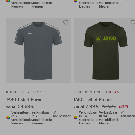
verschillende
verschillende
verschillende
verschillende
kleuren
kleuren
kleuren
kleuren
SALE!
KINDEREN T-SHIRTS
KINDEREN T-SHIRTS
JAKO T-shirt Power
JAKO T-Shirt Promo
vanaf 24,99 €
vanaf 7,99 €
15,99 €
50 %
Verkrijgbaar
Verkrijgbaar
Verkrijgbaar
Verkrijgbaar
in 7
in 7
Aanpasbaar
in 14
in 14
Aanpasba
verschillende
verschillende
verschillende
verschillende
kleuren
kleuren
kleuren
kleuren