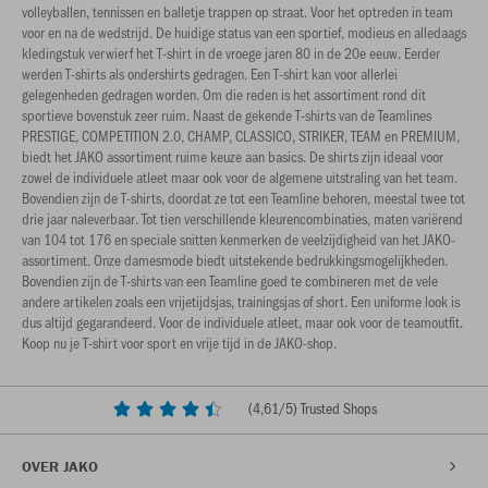
volleyballen, tennissen en balletje trappen op straat. Voor het optreden in team
voor en na de wedstrijd. De huidige status van een sportief, modieus en alledaags
kledingstuk verwierf het T-shirt in de vroege jaren 80 in de 20e eeuw. Eerder
werden T-shirts als ondershirts gedragen. Een T-shirt kan voor allerlei
gelegenheden gedragen worden. Om die reden is het assortiment rond dit
sportieve bovenstuk zeer ruim. Naast de gekende T-shirts van de Teamlines
PRESTIGE, COMPETITION 2.0, CHAMP, CLASSICO, STRIKER, TEAM en PREMIUM,
biedt het JAKO assortiment ruime keuze aan basics. De shirts zijn ideaal voor
zowel de individuele atleet maar ook voor de algemene uitstraling van het team.
Bovendien zijn de T-shirts, doordat ze tot een Teamline behoren, meestal twee tot
drie jaar naleverbaar. Tot tien verschillende kleurencombinaties, maten variërend
van 104 tot 176 en speciale snitten kenmerken de veelzijdigheid van het JAKO-
assortiment. Onze damesmode biedt uitstekende bedrukkingsmogelijkheden.
Bovendien zijn de T-shirts van een Teamline goed te combineren met de vele
andere artikelen zoals een vrijetijdsjas, trainingsjas of short. Een uniforme look is
dus altijd gegarandeerd. Voor de individuele atleet, maar ook voor de teamoutfit.
Koop nu je T-shirt voor sport en vrije tijd in de JAKO-shop.
(
4,61
/5) Trusted Shops
OVER JAKO