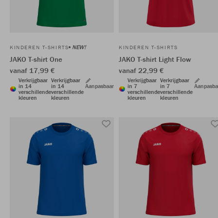
NEW!
KINDEREN T-SHIRTS
KINDEREN T-SHIRTS
JAKO T-shirt One
JAKO T-shirt Light Flow
vanaf 17,99 €
vanaf 22,99 €
Verkrijgbaar
Verkrijgbaar
Verkrijgbaar
Verkrijgbaar
in 14
in 14
Aanpasbaar
in 7
in 7
Aanpasba
verschillende
verschillende
verschillende
verschillende
kleuren
kleuren
kleuren
kleuren