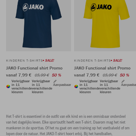
SALE!
SALE!
KINDEREN T-SHIRTS
KINDEREN T-SHIRTS
JAKO Functional shirt Promo
JAKO Functional shirt Promo
vanaf 7,99 €
vanaf 7,99 €
15,99 €
50 %
15,99 €
50 %
Verkrijgbaar
Verkrijgbaar
Verkrijgbaar
Verkrijgbaar
in 11
in 11
Aanpasbaar
in 11
in 11
Aanpasba
verschillende
verschillende
verschillende
verschillende
kleuren
kleuren
kleuren
kleuren
Het T-shirt is essentieel in de outfit van elk kind en is een onmisbaar onderdeel
van het dagelijks leven. Elke sportoutfit heeft een T-shirt. Daarom mag het niet
mankeren in de sporttas. Of het nu gaat om een training op het voetbalveld of om
lopen door de natuur. Het JAKO-T-shirt hoort erbij. Bij het handballen,