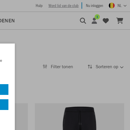
Hulp
Word lid van de club
Nu inloggen
NL
1
OENEN
e
Filter tonen
Sorteren op