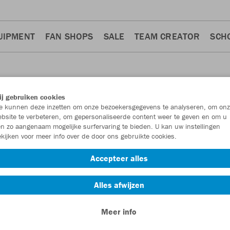
UIPMENT
FAN SHOPS
SALE
TEAM CREATOR
SCH
j gebruiken cookies
 kunnen deze inzetten om onze bezoekersgegevens te analyseren, om onz
bsite te verbeteren, om gepersonaliseerde content weer te geven en om u
n zo aangenaam mogelijke surfervaring te bieden. U kan uw instellingen
kijken voor meer info over de door ons gebruikte cookies.
ainingsbroeken
3
Accepteer alles
Alles afwijzen
Meer info