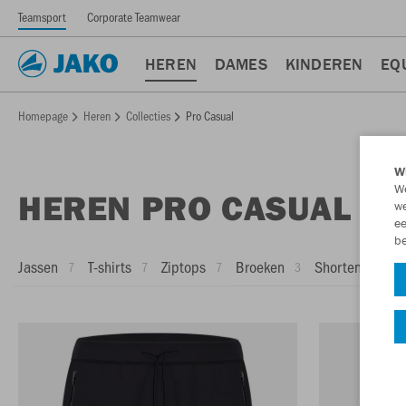
Teamsport
Corporate Teamwear
HEREN
DAMES
KINDEREN
EQ
Homepage
Heren
Collecties
Pro Casual
Wi
We
HEREN PRO CASUAL
we
ee
be
Jassen
T-shirts
Ziptops
Broeken
Shorten
Tr
7
7
7
3
3