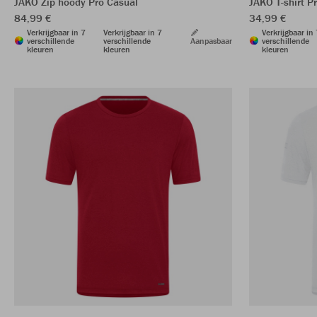
JAKO Zip hoody Pro Casual
JAKO T-shirt P
84,99 €
34,99 €
Verkrijgbaar in 7
Verkrijgbaar in 7
Verkrijgbaar in
verschillende
verschillende
Aanpasbaar
verschillende
kleuren
kleuren
kleuren