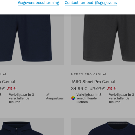
Gegevensbescherming
Contact- en bedrijfsgegevens
SUAL
HEREN PRO CASUAL
o Casual
JAKO Short Pro Casual
34,99 €
9 €
30 %
49,99 €
30 %
 3
Verkrijgbaar in 3
Verkrijgbaar in 3
Verkrijgbaar in 3
verschillende
Aanpasbaar
verschillende
verschillende
kleuren
kleuren
kleuren