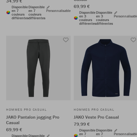
34,99 €
69,99 €
Disponible
Disponible
en 7
en 7
Personnalisable
Disponible
Disponible
couleurs
couleurs
en 3
en 3
Personnalisabl
différentes
différentes
couleurs
couleurs
différentes
différentes
HOMMES PRO CASUAL
HOMMES PRO CASUAL
JAKO Pantalon jogging Pro
JAKO Veste Pro Casual
Casual
79,99 €
69,99 €
Disponible
Disponible
en 7
en 7
Personnalisabl
Disponible
Disponible