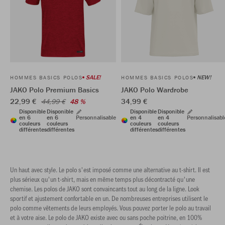
SALE!
NEW!
HOMMES BASICS POLOS
HOMMES BASICS POLOS
JAKO Polo Premium Basics
JAKO Polo Wardrobe
22,99 €
34,99 €
44,99 €
48 %
Disponible
Disponible
Disponible
Disponible
en 6
en 6
Personnalisable
en 4
en 4
Personnalisabl
couleurs
couleurs
couleurs
couleurs
différentes
différentes
différentes
différentes
Un haut avec style. Le polo s'est imposé comme une alternative au t-shirt. Il est
plus sérieux qu'un t-shirt, mais en même temps plus décontracté qu'une
chemise. Les polos de JAKO sont convaincants tout au long de la ligne. Look
sportif et ajustement confortable en un. De nombreuses entreprises utilisent le
polo comme vêtements de leurs employés. Vous pouvez porter le polo au travail
et à votre aise. Le polo de JAKO existe avec ou sans poche poitrine, en 100%