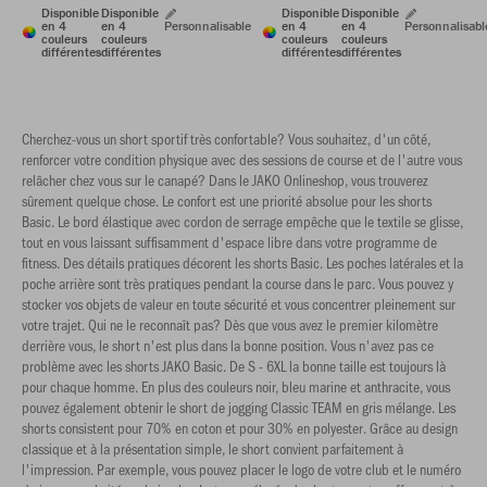
Disponible
Disponible
Disponible
Disponible
en 4
en 4
Personnalisable
en 4
en 4
Personnalisabl
couleurs
couleurs
couleurs
couleurs
différentes
différentes
différentes
différentes
Cherchez-vous un short sportif très confortable? Vous souhaitez, d'un côté,
renforcer votre condition physique avec des sessions de course et de l'autre vous
relâcher chez vous sur le canapé? Dans le JAKO Onlineshop, vous trouverez
sûrement quelque chose. Le confort est une priorité absolue pour les shorts
Basic. Le bord élastique avec cordon de serrage empêche que le textile se glisse,
tout en vous laissant suffisamment d'espace libre dans votre programme de
fitness. Des détails pratiques décorent les shorts Basic. Les poches latérales et la
poche arrière sont très pratiques pendant la course dans le parc. Vous pouvez y
stocker vos objets de valeur en toute sécurité et vous concentrer pleinement sur
votre trajet. Qui ne le reconnaît pas? Dès que vous avez le premier kilomètre
derrière vous, le short n'est plus dans la bonne position. Vous n'avez pas ce
problème avec les shorts JAKO Basic. De S - 6XL la bonne taille est toujours là
pour chaque homme. En plus des couleurs noir, bleu marine et anthracite, vous
pouvez également obtenir le short de jogging Classic TEAM en gris mélange. Les
shorts consistent pour 70% en coton et pour 30% en polyester. Grâce au design
classique et à la présentation simple, le short convient parfaitement à
l'impression. Par exemple, vous pouvez placer le logo de votre club et le numéro