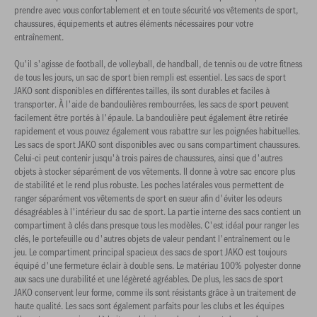
prendre avec vous confortablement et en toute sécurité vos vêtements de sport,
chaussures, équipements et autres éléments nécessaires pour votre
entraînement.
Qu'il s'agisse de football, de volleyball, de handball, de tennis ou de votre fitness
de tous les jours, un sac de sport bien rempli est essentiel. Les sacs de sport
JAKO sont disponibles en différentes tailles, ils sont durables et faciles à
transporter. À l'aide de bandoulières rembourrées, les sacs de sport peuvent
facilement être portés à l'épaule. La bandoulière peut également être retirée
rapidement et vous pouvez également vous rabattre sur les poignées habituelles.
Les sacs de sport JAKO sont disponibles avec ou sans compartiment chaussures.
Celui-ci peut contenir jusqu'à trois paires de chaussures, ainsi que d'autres
objets à stocker séparément de vos vêtements. Il donne à votre sac encore plus
de stabilité et le rend plus robuste. Les poches latérales vous permettent de
ranger séparément vos vêtements de sport en sueur afin d'éviter les odeurs
désagréables à l'intérieur du sac de sport. La partie interne des sacs contient un
compartiment à clés dans presque tous les modèles. C'est idéal pour ranger les
clés, le portefeuille ou d'autres objets de valeur pendant l'entraînement ou le
jeu. Le compartiment principal spacieux des sacs de sport JAKO est toujours
équipé d'une fermeture éclair à double sens. Le matériau 100% polyester donne
aux sacs une durabilité et une légèreté agréables. De plus, les sacs de sport
JAKO conservent leur forme, comme ils sont résistants grâce à un traitement de
haute qualité. Les sacs sont également parfaits pour les clubs et les équipes