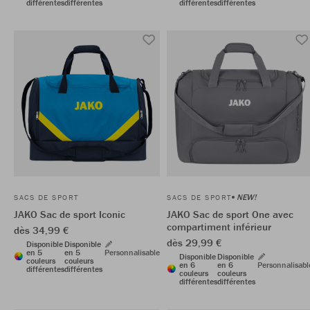
différentes
différentes
différentes
différentes
NEW!
SACS DE SPORT
SACS DE SPORT
JAKO Sac de sport Iconic
JAKO Sac de sport One avec
compartiment inférieur
dès 34,99 €
dès 29,99 €
Disponible
Disponible
en 5
en 5
Personnalisable
Disponible
Disponible
couleurs
couleurs
en 6
en 6
Personnalisabl
différentes
différentes
couleurs
couleurs
différentes
différentes