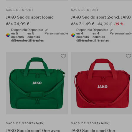
SACS DE SPORT
SACS DE SPORT
JAKO Sac de sport Iconic
JAKO Sac de sport 2-en-1 JAKO
dès 24,99 €
dès 31,49 €
44,99 €
30 %
Disponible
Disponible
Disponible
Disponible
en 5
en 5
Personnalisable
en 4
en 4
Personnalisabl
couleurs
couleurs
couleurs
couleurs
différentes
différentes
différentes
différentes
NEW!
NEW!
SACS DE SPORT
SACS DE SPORT
JAKO Sac de sport One avec
JAKO Sac de sport One