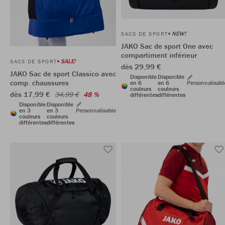
NEW!
SACS DE SPORT
JAKO Sac de sport One avec
compartiment inférieur
SALE!
SACS DE SPORT
dès 29,99 €
JAKO Sac de sport Classico avec
Disponible
Disponible
comp. chaussures
en 6
en 6
Personnalisabl
couleurs
couleurs
dès 17,99 €
34,99 €
48 %
différentes
différentes
Disponible
Disponible
en 3
en 3
Personnalisable
couleurs
couleurs
différentes
différentes