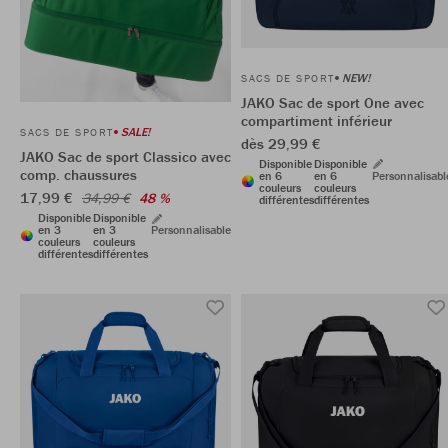
NEW!
SACS DE SPORT
JAKO Sac de sport One avec
compartiment inférieur
SALE!
SACS DE SPORT
dès 29,99 €
JAKO Sac de sport Classico avec
Disponible
Disponible
comp. chaussures
en 6
en 6
Personnalisabl
couleurs
couleurs
17,99 €
34,99 €
48 %
différentes
différentes
Disponible
Disponible
en 3
en 3
Personnalisable
couleurs
couleurs
différentes
différentes