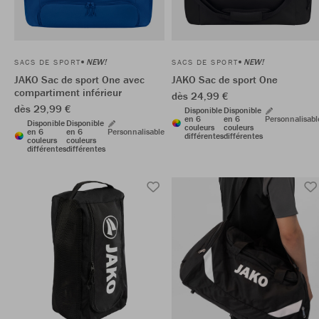
NEW!
NEW!
SACS DE SPORT
SACS DE SPORT
JAKO Sac de sport One avec
JAKO Sac de sport One
compartiment inférieur
dès 24,99 €
dès 29,99 €
Disponible
Disponible
en 6
en 6
Personnalisabl
Disponible
Disponible
couleurs
couleurs
en 6
en 6
Personnalisable
différentes
différentes
couleurs
couleurs
différentes
différentes