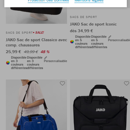
SACS DE SPORT
JAKO Sac de sport Iconic
dès 34,99 €
SALE!
SACS DE SPORT
Disponible
Disponible
JAKO Sac de sport Classico avec
en 5
en 5
Personnalisabl
couleurs
couleurs
comp. chaussures
différentes
différentes
25,99 €
49,99 €
48 %
Disponible
Disponible
en 3
en 3
Personnalisable
couleurs
couleurs
différentes
différentes