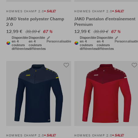
SALE!
SALE!
HOMMES CHAMP 2.0
HOMMES CHAMP 2.0
JAKO Veste polyester Champ
JAKO Pantalon d'entraînement
2.0
Premium
12,99 €
12,99 €
39,99 €
67 %
39,99 €
67 %
Disponible
Disponible
Disponible
Disponible
en 4
en 4
Personnalisable
en 4
en 4
Personnalisabl
couleurs
couleurs
couleurs
couleurs
différentes
différentes
différentes
différentes
SALE!
SALE!
HOMMES CHAMP 2.0
HOMMES CHAMP 2.0