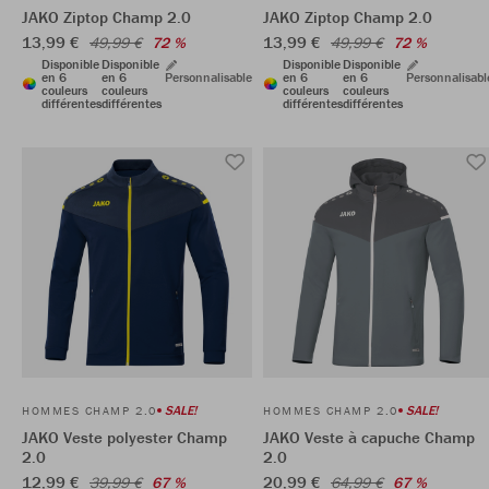
JAKO Ziptop Champ 2.0
JAKO Ziptop Champ 2.0
13,99 €
13,99 €
49,99 €
72 %
49,99 €
72 %
Disponible
Disponible
Disponible
Disponible
en 6
en 6
Personnalisable
en 6
en 6
Personnalisabl
couleurs
couleurs
couleurs
couleurs
différentes
différentes
différentes
différentes
SALE!
SALE!
HOMMES CHAMP 2.0
HOMMES CHAMP 2.0
JAKO Veste polyester Champ
JAKO Veste à capuche Champ
2.0
2.0
12,99 €
20,99 €
39,99 €
67 %
64,99 €
67 %