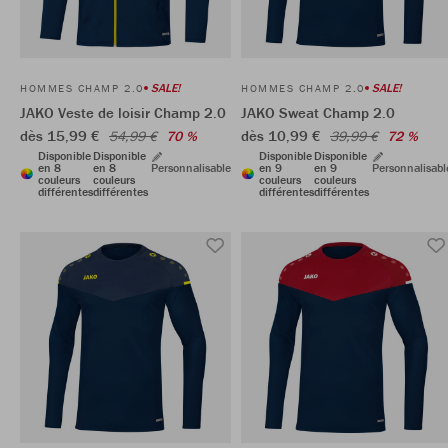
SALE!
SALE!
HOMMES CHAMP 2.0
HOMMES CHAMP 2.0
JAKO Veste de loisir Champ 2.0
JAKO Sweat Champ 2.0
dès 15,99 €
dès 10,99 €
54,99 €
70 %
39,99 €
72 %
Disponible
Disponible
Disponible
Disponible
en 8
en 8
Personnalisable
en 9
en 9
Personnalisabl
couleurs
couleurs
couleurs
couleurs
différentes
différentes
différentes
différentes