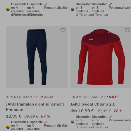
Disponible
Disponible
Disponible
Disponible
en 4
en 4
Personnalisable
en 5
en 5
Personnalisabl
couleurs
couleurs
couleurs
couleurs
différentes
différentes
différentes
différentes
SALE!
SALE!
HOMMES CHAMP 2.0
HOMMES CHAMP 2.0
JAKO Pantalon d'entraînement
JAKO Sweat Champ 2.0
Premium
dès 10,99 €
39,99 €
72 %
12,99 €
39,99 €
67 %
Disponible
Disponible
en 9
en 9
Personnalisabl
Disponible
Disponible
couleurs
couleurs
en 4
en 4
Personnalisable
différentes
différentes
couleurs
couleurs