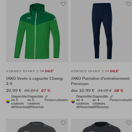
SALE!
SALE!
HOMMES CHAMP 2.0
HOMMES CHAMP 2.0
JAKO Veste à capuche Champ
JAKO Pantalon d'entraînement
2.0
Premium
20,99 €
dès 10,99 €
64,99 €
67 %
34,99 €
68 %
Disponible
Disponible
Disponible
Disponible
en 5
en 5
Personnalisable
en 4
en 4
Personnalisabl
couleurs
couleurs
couleurs
couleurs
différentes
différentes
différentes
différentes