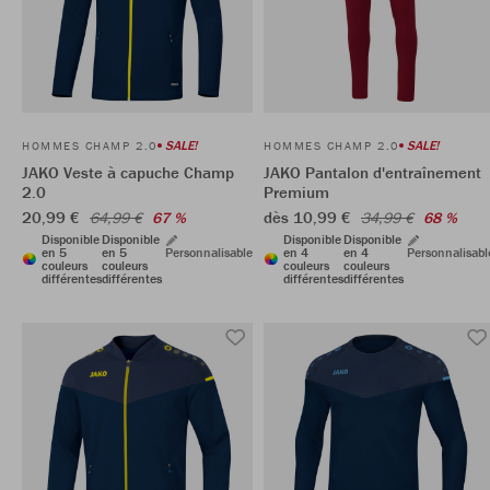
SALE!
SALE!
HOMMES CHAMP 2.0
HOMMES CHAMP 2.0
JAKO Veste à capuche Champ
JAKO Pantalon d'entraînement
2.0
Premium
20,99 €
dès 10,99 €
64,99 €
67 %
34,99 €
68 %
Disponible
Disponible
Disponible
Disponible
en 5
en 5
Personnalisable
en 4
en 4
Personnalisabl
couleurs
couleurs
couleurs
couleurs
différentes
différentes
différentes
différentes