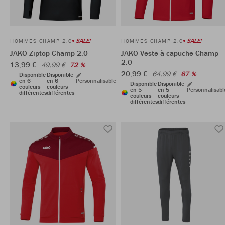
SALE!
SALE!
HOMMES CHAMP 2.0
HOMMES CHAMP 2.0
JAKO Ziptop Champ 2.0
JAKO Veste à capuche Champ
2.0
13,99 €
49,99 €
72 %
20,99 €
64,99 €
67 %
Disponible
Disponible
en 6
en 6
Personnalisable
Disponible
Disponible
couleurs
couleurs
en 5
en 5
Personnalisabl
différentes
différentes
couleurs
couleurs
différentes
différentes