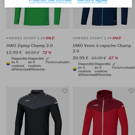
SALE!
SALE!
HOMMES CHAMP 2.0
HOMMES CHAMP 2.0
JAKO Ziptop Champ 2.0
JAKO Veste à capuche Champ
2.0
13,99 €
49,99 €
72 %
20,99 €
64,99 €
67 %
Disponible
Disponible
en 6
en 6
Personnalisable
Disponible
Disponible
couleurs
couleurs
en 5
en 5
Personnalisabl
différentes
différentes
couleurs
couleurs
différentes
différentes