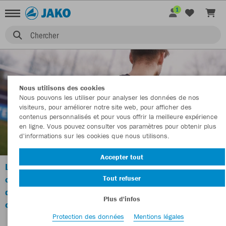
1
Chercher
Nous utilisons des cookies
Nous pouvons les utiliser pour analyser les données de nos
visiteurs, pour améliorer notre site web, pour afficher des
contenus personnalisés et pour vous offrir la meilleure expérience
en ligne. Vous pouvez consulter vos paramètres pour obtenir plus
d'informations sur les cookies que nous utilisons.
Accepter tout
Les formules de couleurs dans TeamCreator ont été
Tout refuser
optimisées et sont
désormais encore mieux adaptées à nos articles de
Plus d'infos
catalogue.
Protection des données
Mentions légales