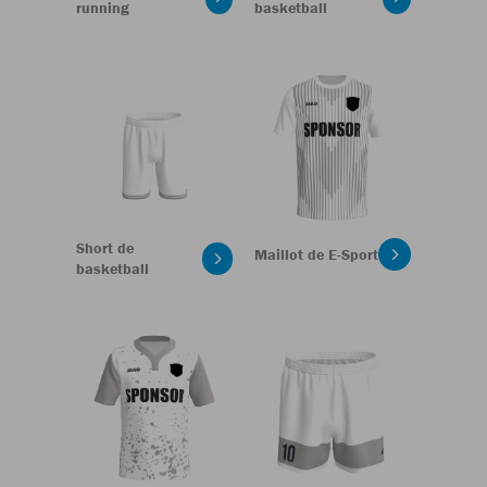
running
basketball
Short de
Maillot de E-Sport
basketball