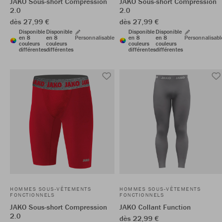
JAKO Sous-short Compression
JAKO Sous-short Compression
2.0
2.0
dès 27,99 €
dès 27,99 €
Disponible
Disponible
Disponible
Disponible
en 8
en 8
Personnalisable
en 8
en 8
Personnalisabl
couleurs
couleurs
couleurs
couleurs
différentes
différentes
différentes
différentes
HOMMES SOUS-VÊTEMENTS
HOMMES SOUS-VÊTEMENTS
FONCTIONNELS
FONCTIONNELS
JAKO Sous-short Compression
JAKO Collant Function
2.0
dès 22,99 €