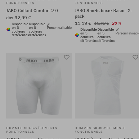
FONCTIONNELS
FONCTIONNELS
JAKO Collant Comfort 2.0
JAKO Shorts boxer Basic - 2-
pack
dès 32,99 €
11,19 €
15,99 €
30 %
Disponible
Disponible
en 6
en 6
Personnalisable
Disponible
Disponible
couleurs
couleurs
en 3
en 3
Personnalisabl
différentes
différentes
couleurs
couleurs
différentes
différentes
HOMMES SOUS-VÊTEMENTS
HOMMES SOUS-VÊTEMENTS
FONCTIONNELS
FONCTIONNELS