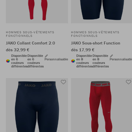
HOMMES SOUS-VÊTEMENTS
HOMMES SOUS-VÊTEMENTS
FONCTIONNELS
FONCTIONNELS
JAKO Collant Comfort 2.0
JAKO Sous-short Function
dès 32,99 €
dès 17,99 €
Disponible
Disponible
Disponible
Disponible
en 6
en 6
Personnalisable
en 8
en 8
Personnalisabl
couleurs
couleurs
couleurs
couleurs
différentes
différentes
différentes
différentes