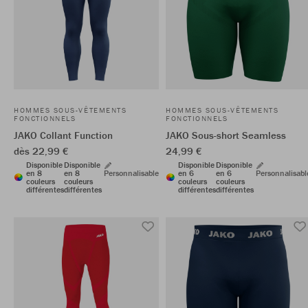
HOMMES SOUS-VÊTEMENTS
HOMMES SOUS-VÊTEMENTS
FONCTIONNELS
FONCTIONNELS
JAKO Collant Function
JAKO Sous-short Seamless
dès 22,99 €
24,99 €
Disponible
Disponible
Disponible
Disponible
en 8
en 8
Personnalisable
en 6
en 6
Personnalisabl
couleurs
couleurs
couleurs
couleurs
différentes
différentes
différentes
différentes