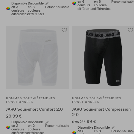
en 6
en 6
Personnalisabl
Disponible
Disponible
couleurs
couleurs
en 3
en 3
Personnalisable
différentes
différentes
couleurs
couleurs
différentes
différentes
HOMMES SOUS-VÊTEMENTS
HOMMES SOUS-VÊTEMENTS
FONCTIONNELS
FONCTIONNELS
JAKO Sous-short Comfort 2.0
JAKO Sous-short Compression
2.0
29,99 €
dès 27,99 €
Disponible
Disponible
en 2
en 2
Personnalisable
Disponible
Disponible
couleurs
couleurs
en 8
en 8
Personnalisabl
différentes
différentes