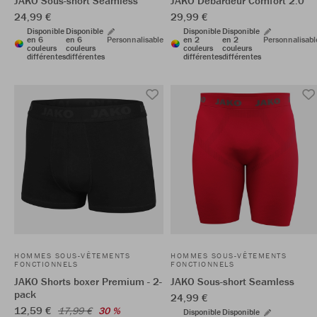
JAKO Sous-short Seamless
JAKO Débardeur Comfort 2.0
24,99 €
29,99 €
Disponible
Disponible
Disponible
Disponible
en 6
en 6
Personnalisable
en 2
en 2
Personnalisabl
couleurs
couleurs
couleurs
couleurs
différentes
différentes
différentes
différentes
HOMMES SOUS-VÊTEMENTS
HOMMES SOUS-VÊTEMENTS
FONCTIONNELS
FONCTIONNELS
JAKO Shorts boxer Premium - 2-
JAKO Sous-short Seamless
pack
24,99 €
12,59 €
17,99 €
30 %
Disponible
Disponible