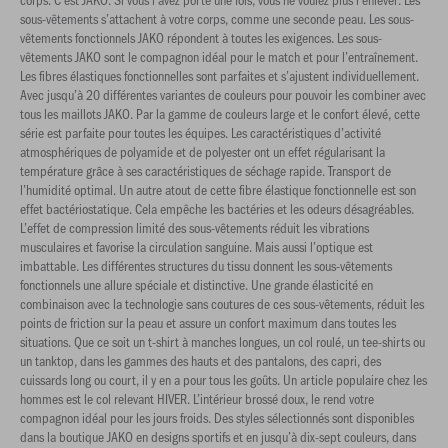
sous-vêtements s’attachent à votre corps, comme une seconde peau. Les sous-
vêtements fonctionnels JAKO répondent à toutes les exigences. Les sous-
vêtements JAKO sont le compagnon idéal pour le match et pour l’entraînement.
Les fibres élastiques fonctionnelles sont parfaites et s’ajustent individuellement.
Avec jusqu’à 20 différentes variantes de couleurs pour pouvoir les combiner avec
tous les maillots JAKO. Par la gamme de couleurs large et le confort élevé, cette
série est parfaite pour toutes les équipes. Les caractéristiques d’activité
atmosphériques de polyamide et de polyester ont un effet régularisant la
température grâce à ses caractéristiques de séchage rapide. Transport de
l’humidité optimal. Un autre atout de cette fibre élastique fonctionnelle est son
effet bactériostatique. Cela empêche les bactéries et les odeurs désagréables.
L’effet de compression limité des sous-vêtements réduit les vibrations
musculaires et favorise la circulation sanguine. Mais aussi l’optique est
imbattable. Les différentes structures du tissu donnent les sous-vêtements
fonctionnels une allure spéciale et distinctive. Une grande élasticité en
combinaison avec la technologie sans coutures de ces sous-vêtements, réduit les
points de friction sur la peau et assure un confort maximum dans toutes les
situations. Que ce soit un t-shirt à manches longues, un col roulé, un tee-shirts ou
un tanktop, dans les gammes des hauts et des pantalons, des capri, des
cuissards long ou court, il y en a pour tous les goûts. Un article populaire chez les
hommes est le col relevant HIVER. L’intérieur brossé doux, le rend votre
compagnon idéal pour les jours froids. Des styles sélectionnés sont disponibles
dans la boutique JAKO en designs sportifs et en jusqu’à dix-sept couleurs, dans