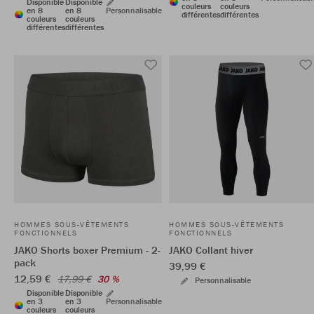
Disponible
Disponible
couleurs
couleurs
en 8
en 8
Personnalisable
différentes
différentes
couleurs
couleurs
différentes
différentes
HOMMES SOUS-VÊTEMENTS
HOMMES SOUS-VÊTEMENTS
FONCTIONNELS
FONCTIONNELS
JAKO Shorts boxer Premium - 2-
JAKO Collant hiver
pack
39,99 €
12,59 €
17,99 €
30 %
Personnalisable
Disponible
Disponible
en 3
en 3
Personnalisable
couleurs
couleurs