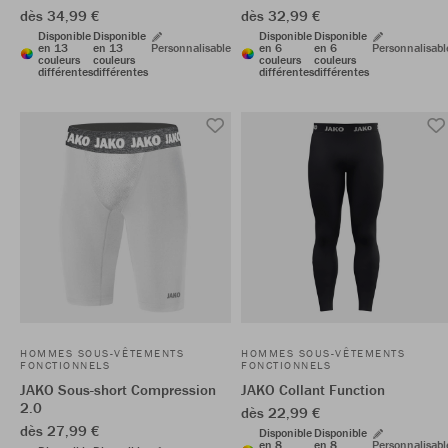
dès 34,99 €
dès 32,99 €
Disponible
Disponible
Disponible
Disponible
en 13
en 13
Personnalisable
en 6
en 6
Personnalisabl
couleurs
couleurs
couleurs
couleurs
différentes
différentes
différentes
différentes
HOMMES SOUS-VÊTEMENTS
HOMMES SOUS-VÊTEMENTS
FONCTIONNELS
FONCTIONNELS
JAKO Sous-short Compression
JAKO Collant Function
2.0
dès 22,99 €
dès 27,99 €
Disponible
Disponible
en 8
en 8
Personnalisabl