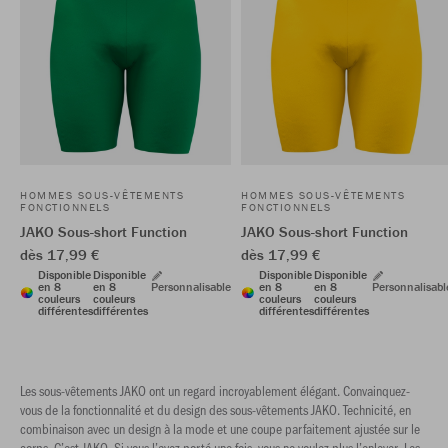
HOMMES SOUS-VÊTEMENTS
HOMMES SOUS-VÊTEMENTS
FONCTIONNELS
FONCTIONNELS
JAKO Sous-short Function
JAKO Sous-short Function
dès 17,99 €
dès 17,99 €
Disponible
Disponible
Disponible
Disponible
en 8
en 8
Personnalisable
en 8
en 8
Personnalisabl
couleurs
couleurs
couleurs
couleurs
différentes
différentes
différentes
différentes
Les sous-vêtements JAKO ont un regard incroyablement élégant. Convainquez-
vous de la fonctionnalité et du design des sous-vêtements JAKO. Technicité, en
combinaison avec un design à la mode et une coupe parfaitement ajustée sur le
corps. C’est JAKO. Si vous l’avez porté une fois, vous ne voulez plus l’enlever. Les