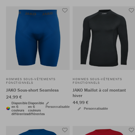
HOMMES SOUS-VÊTEMENTS
HOMMES SOUS-VÊTEMENTS
FONCTIONNELS
FONCTIONNELS
JAKO Sous-short Seamless
JAKO Maillot à col montant
hiver
24,99 €
44,99 €
Disponible
Disponible
en 6
en 6
Personnalisable
Personnalisable
couleurs
couleurs
différentes
différentes