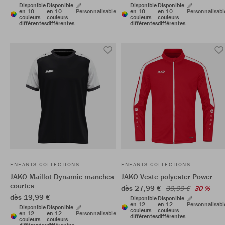
Disponible
Disponible
Disponible
Disponible
en 10
en 10
Personnalisable
en 10
en 10
Personnalisabl
couleurs
couleurs
couleurs
couleurs
différentes
différentes
différentes
différentes
ENFANTS COLLECTIONS
ENFANTS COLLECTIONS
JAKO Maillot Dynamic manches
JAKO Veste polyester Power
courtes
dès 27,99 €
39,99 €
30 %
dès 19,99 €
Disponible
Disponible
en 12
en 12
Personnalisabl
Disponible
Disponible
couleurs
couleurs
en 12
en 12
Personnalisable
différentes
différentes
couleurs
couleurs