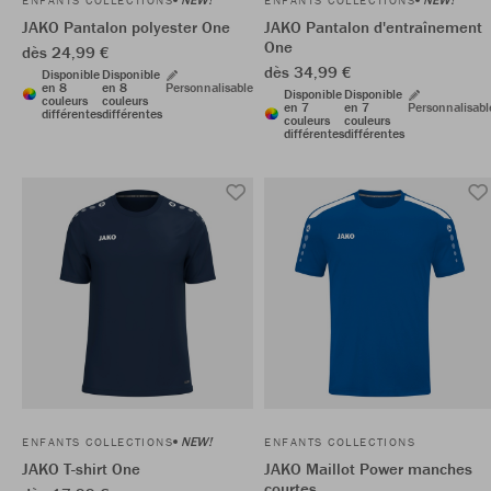
ENFANTS COLLECTIONS
ENFANTS COLLECTIONS
JAKO Pantalon polyester One
JAKO Pantalon d'entraînement
One
dès 24,99 €
dès 34,99 €
Disponible
Disponible
en 8
en 8
Personnalisable
Disponible
Disponible
couleurs
couleurs
en 7
en 7
Personnalisabl
différentes
différentes
couleurs
couleurs
différentes
différentes
NEW!
ENFANTS COLLECTIONS
ENFANTS COLLECTIONS
JAKO T-shirt One
JAKO Maillot Power manches
courtes