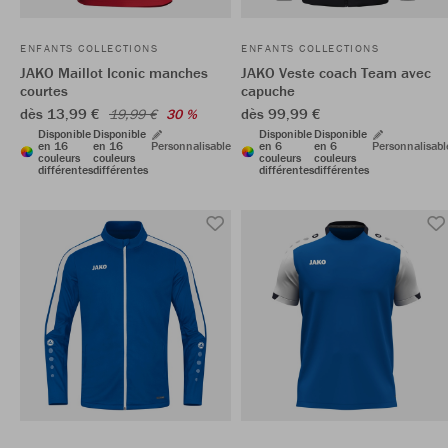
ENFANTS COLLECTIONS
ENFANTS COLLECTIONS
JAKO Maillot Iconic manches
JAKO Veste coach Team avec
courtes
capuche
dès 13,99 €
dès 99,99 €
19,99 €
30 %
Disponible
Disponible
Disponible
Disponible
en 16
en 16
Personnalisable
en 6
en 6
Personnalisabl
couleurs
couleurs
couleurs
couleurs
différentes
différentes
différentes
différentes