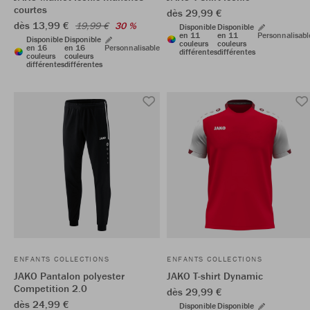
courtes
dès 29,99 €
dès 13,99 €
19,99 €
30 %
Disponible
Disponible
en 11
en 11
Personnalisabl
Disponible
Disponible
couleurs
couleurs
en 16
en 16
Personnalisable
différentes
différentes
couleurs
couleurs
différentes
différentes
ENFANTS COLLECTIONS
ENFANTS COLLECTIONS
JAKO Pantalon polyester
JAKO T-shirt Dynamic
Competition 2.0
dès 29,99 €
dès 24,99 €
Disponible
Disponible