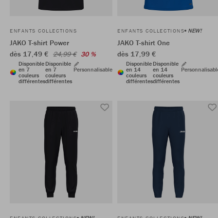
NEW!
ENFANTS COLLECTIONS
ENFANTS COLLECTIONS
JAKO T-shirt Power
JAKO T-shirt One
dès 17,49 €
dès 17,99 €
24,99 €
30 %
Disponible
Disponible
Disponible
Disponible
en 7
en 7
Personnalisable
en 14
en 14
Personnalisabl
couleurs
couleurs
couleurs
couleurs
différentes
différentes
différentes
différentes
NEW!
NEW!