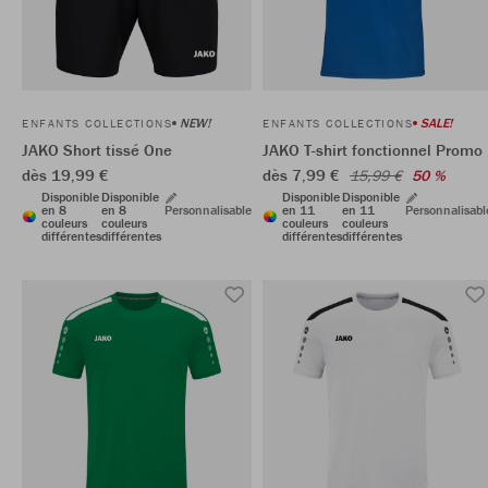
NEW!
SALE!
ENFANTS COLLECTIONS
ENFANTS COLLECTIONS
JAKO Short tissé One
JAKO T-shirt fonctionnel Promo
dès 19,99 €
dès 7,99 €
15,99 €
50 %
Disponible
Disponible
Disponible
Disponible
en 8
en 8
Personnalisable
en 11
en 11
Personnalisabl
couleurs
couleurs
couleurs
couleurs
différentes
différentes
différentes
différentes