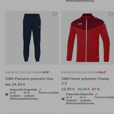
différentes
différentes
NEW!
SALE!
ENFANTS COLLECTIONS
ENFANTS COLLECTIONS
JAKO Pantalon polyester One
JAKO Veste polyester Champ
2.0
dès 24,99 €
12,99 €
39,99 €
67 %
Disponible
Disponible
en 8
en 8
Personnalisable
Disponible
Disponible
couleurs
couleurs
en 4
en 4
Personnalisabl
différentes
différentes
couleurs
couleurs
différentes
différentes