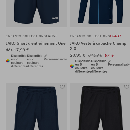
NEW!
SALE!
ENFANTS COLLECTIONS
ENFANTS COLLECTIONS
JAKO Short d'entraînement One
JAKO Veste à capuche Champ
2.0
dès 17,99 €
20,99 €
64,99 €
67 %
Disponible
Disponible
en 7
en 7
Personnalisable
Disponible
Disponible
couleurs
couleurs
en 5
en 5
Personnalisabl
différentes
différentes
couleurs
couleurs
différentes
différentes