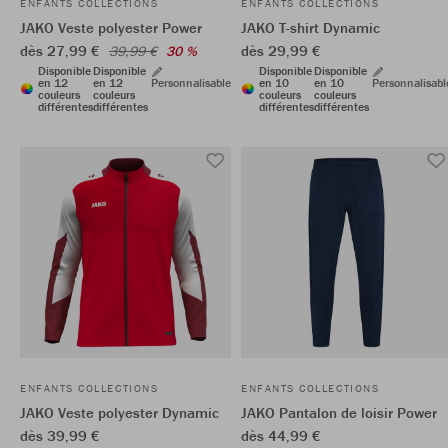
ENFANTS COLLECTIONS
ENFANTS COLLECTIONS
JAKO Veste polyester Power
JAKO T-shirt Dynamic
dès 27,99 €
dès 29,99 €
39,99 €
30 %
Disponible
Disponible
Disponible
Disponible
en 12
en 12
Personnalisable
en 10
en 10
Personnalisabl
couleurs
couleurs
couleurs
couleurs
différentes
différentes
différentes
différentes
ENFANTS COLLECTIONS
ENFANTS COLLECTIONS
JAKO Veste polyester Dynamic
JAKO Pantalon de loisir Power
dès 39,99 €
dès 44,99 €