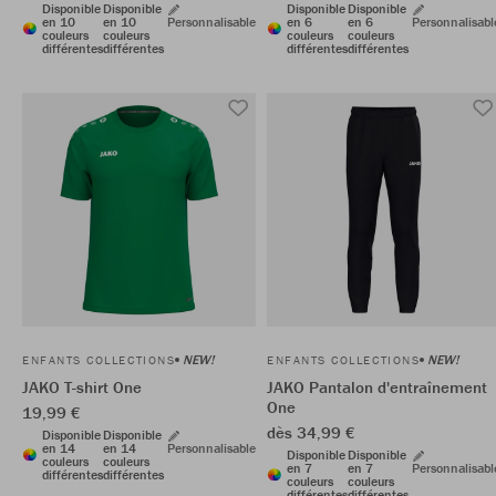
Disponible
Disponible
Disponible
Disponible
en 10
en 10
Personnalisable
en 6
en 6
Personnalisabl
couleurs
couleurs
couleurs
couleurs
différentes
différentes
différentes
différentes
NEW!
NEW!
ENFANTS COLLECTIONS
ENFANTS COLLECTIONS
JAKO T-shirt One
JAKO Pantalon d'entraînement
One
19,99 €
dès 34,99 €
Disponible
Disponible
en 14
en 14
Personnalisable
Disponible
Disponible
couleurs
couleurs
en 7
en 7
Personnalisabl
différentes
différentes
couleurs
couleurs
différentes
différentes