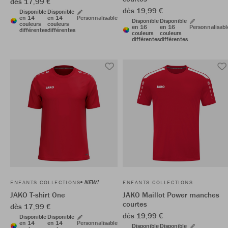
dès 17,99 €
dès 19,99 €
Disponible
Disponible
en 14
en 14
Personnalisable
Disponible
Disponible
couleurs
couleurs
en 16
en 16
Personnalisabl
différentes
différentes
couleurs
couleurs
différentes
différentes
NEW!
ENFANTS COLLECTIONS
ENFANTS COLLECTIONS
JAKO T-shirt One
JAKO Maillot Power manches
courtes
dès 17,99 €
dès 19,99 €
Disponible
Disponible
en 14
en 14
Personnalisable
Disponible
Disponible