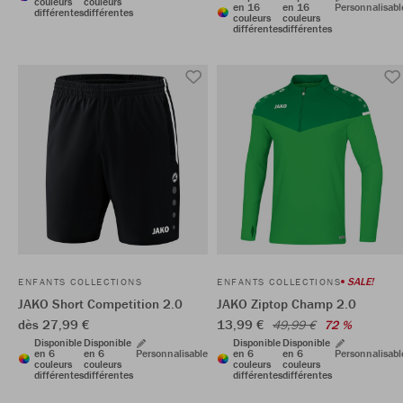
couleurs
couleurs
en 16
en 16
Personnalisabl
différentes
différentes
couleurs
couleurs
différentes
différentes
SALE!
ENFANTS COLLECTIONS
ENFANTS COLLECTIONS
JAKO Short Competition 2.0
JAKO Ziptop Champ 2.0
dès 27,99 €
13,99 €
49,99 €
72 %
Disponible
Disponible
Disponible
Disponible
en 6
en 6
Personnalisable
en 6
en 6
Personnalisabl
couleurs
couleurs
couleurs
couleurs
différentes
différentes
différentes
différentes