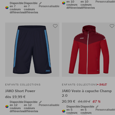
en 10
en 10
Personnalisabl
Disponible
Disponible
couleurs
couleurs
en 7
en 7
Personnalisable
différentes
différentes
couleurs
couleurs
différentes
différentes
SALE!
ENFANTS COLLECTIONS
ENFANTS COLLECTIONS
JAKO Short Power
JAKO Veste à capuche Champ
2.0
dès 19,99 €
20,99 €
64,99 €
67 %
Disponible
Disponible
en 12
en 12
Personnalisable
Disponible
Disponible
couleurs
couleurs
en 5
en 5
Personnalisabl
différentes
différentes
couleurs
couleurs