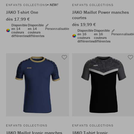
NEW!
ENFANTS COLLECTIONS
ENFANTS COLLECTIONS
JAKO T-shirt One
JAKO Maillot Power manches
courtes
dès 17,99 €
dès 19,99 €
Disponible
Disponible
en 14
en 14
Personnalisable
Disponible
Disponible
couleurs
couleurs
en 16
en 16
Personnalisabl
différentes
différentes
couleurs
couleurs
différentes
différentes
ENFANTS COLLECTIONS
ENFANTS COLLECTIONS
JAKO Maillot Iconic manches
JAKO T-shirt Iconic