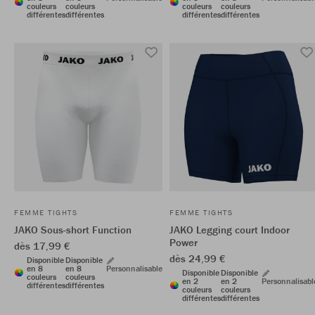
couleurs
couleurs
couleurs
couleurs
différentes
différentes
différentes
différentes
FEMME TIGHTS
FEMME TIGHTS
JAKO Sous-short Function
JAKO Legging court Indoor
Power
dès 17,99 €
dès 24,99 €
Disponible
Disponible
en 8
en 8
Personnalisable
Disponible
Disponible
couleurs
couleurs
en 2
en 2
Personnalisabl
différentes
différentes
couleurs
couleurs
différentes
différentes