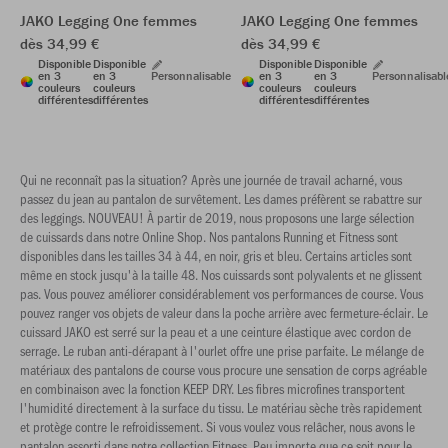
JAKO Legging One femmes
JAKO Legging One femmes
dès 34,99 €
dès 34,99 €
Disponible
Disponible
Disponible
Disponible
en 3
en 3
Personnalisable
en 3
en 3
Personnalisabl
couleurs
couleurs
couleurs
couleurs
différentes
différentes
différentes
différentes
Qui ne reconnaît pas la situation? Après une journée de travail acharné, vous
passez du jean au pantalon de survêtement. Les dames préfèrent se rabattre sur
des leggings. NOUVEAU! À partir de 2019, nous proposons une large sélection
de cuissards dans notre Online Shop. Nos pantalons Running et Fitness sont
disponibles dans les tailles 34 à 44, en noir, gris et bleu. Certains articles sont
même en stock jusqu'à la taille 48. Nos cuissards sont polyvalents et ne glissent
pas. Vous pouvez améliorer considérablement vos performances de course. Vous
pouvez ranger vos objets de valeur dans la poche arrière avec fermeture-éclair. Le
cuissard JAKO est serré sur la peau et a une ceinture élastique avec cordon de
serrage. Le ruban anti-dérapant à l'ourlet offre une prise parfaite. Le mélange de
matériaux des pantalons de course vous procure une sensation de corps agréable
en combinaison avec la fonction KEEP DRY. Les fibres microfines transportent
l'humidité directement à la surface du tissu. Le matériau sèche très rapidement
et protège contre le refroidissement. Si vous voulez vous relâcher, nous avons le
pantalon assorti dans notre collection Fitness. Peu importe que ce soit pour le