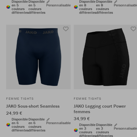
Disponible
Disponible
Disponible
Disponible
en 5
en 5
Personnalisable
en 8
en 8
Personnalisabl
couleurs
couleurs
couleurs
couleurs
différentes
différentes
différentes
différentes
FEMME TIGHTS
FEMME TIGHTS
JAKO Sous-short Seamless
JAKO Legging court Power
femmes
24,99 €
34,99 €
Disponible
Disponible
en 6
en 6
Personnalisable
Disponible
Disponible
couleurs
couleurs
en 3
en 3
Personnalisabl
différentes
différentes
couleurs
couleurs
différentes
différentes