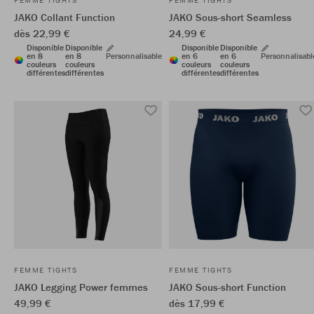
FEMME TIGHTS
FEMME TIGHTS
JAKO Collant Function
JAKO Sous-short Seamless
dès 22,99 €
24,99 €
Disponible
Disponible
Disponible
Disponible
en 8
en 8
Personnalisable
en 6
en 6
Personnalisabl
couleurs
couleurs
couleurs
couleurs
différentes
différentes
différentes
différentes
FEMME TIGHTS
FEMME TIGHTS
JAKO Legging Power femmes
JAKO Sous-short Function
49,99 €
dès 17,99 €