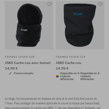
FEMMES CACHE-CUR
FEMMES CACHE-CUR
JAKO Cache-cou avec bonnet
JAKO Cache-cou
14,99 €
14,99 €
Personnalisable
Disponible en 6
Disponible en 6
couleurs
couleurs
différentes
différentes
La neige, les températures en-dessous de zéro et le vent froid font partie de
l'hiver. Pour protéger de manière optimale le cou et la nuque par temps froid,
nous recommandons le cache-cou JAKO. C'est une alternative à l'écharpe, qui