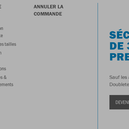
E
ANNULER LA
COMMANDE
on
SÉC
te
DE 
s tailles
n
PR
ons
es &
Sauf les 
gements
Doublete
DEVEN