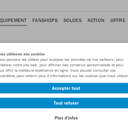
QUIPEMENT
FANSHOPS
SOLDES
ACTION
OFFRE
us utilisons des cookies
us pouvons les utiliser pour analyser les données de nos visiteurs, pour
éliorer notre site web, pour afficher des contenus personnalisés et pour
us offrir la meilleure expérience en ligne. Vous pouvez consulter vos
ramètres pour obtenir plus d'informations sur les cookies que nous utiliso
Accepter tout
Tout refuser
Plus d'infos