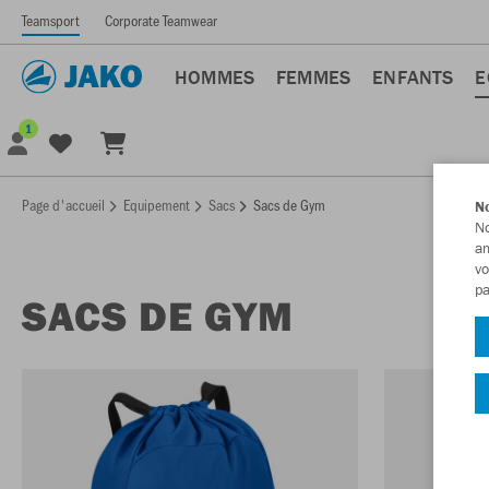
Teamsport
Corporate Teamwear
HOMMES
FEMMES
ENFANTS
E
1
Page d'accueil
Equipement
Sacs
Sacs de Gym
No
No
am
vo
pa
SACS DE GYM