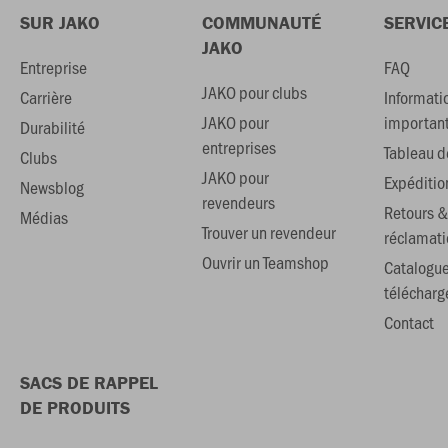
SUR JAKO
COMMUNAUTÉ
SERVIC
JAKO
Entreprise
FAQ
JAKO pour clubs
Carrière
Informati
JAKO pour
importan
Durabilité
entreprises
Tableau de
Clubs
JAKO pour
Expéditio
Newsblog
revendeurs
Retours &
Médias
Trouver un revendeur
réclamati
Ouvrir un Teamshop
Catalogu
téléchar
Contact
SACS DE RAPPEL
DE PRODUITS