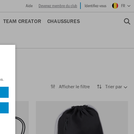
Aide
Devenez membre du club
Identifiez-vous
FR
TEAM CREATOR
CHAUSSURES
ns.
Afficher le filtre
Trier par