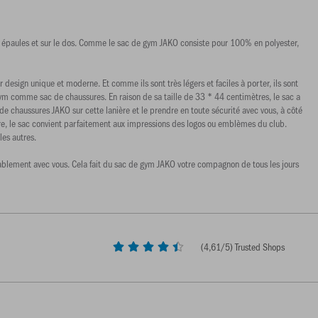
les épaules et sur le dos. Comme le sac de gym JAKO consiste pour 100% en polyester,
esign unique et moderne. Et comme ils sont très légers et faciles à porter, ils sont
gym comme sac de chaussures. En raison de sa taille de 33 * 44 centimètres, le sac a
e chaussures JAKO sur cette lanière et le prendre en toute sécurité avec vous, à côté
utre, le sac convient parfaitement aux impressions des logos ou emblèmes du club.
les autres.
fortablement avec vous. Cela fait du sac de gym JAKO votre compagnon de tous les jours
(
4,61
/5) Trusted Shops