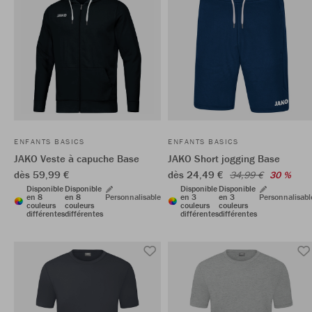
ENFANTS BASICS
ENFANTS BASICS
JAKO Veste à capuche Base
JAKO Short jogging Base
dès 59,99 €
dès 24,49 €
34,99 €
30 %
Disponible
Disponible
Disponible
Disponible
en 8
en 8
Personnalisable
en 3
en 3
Personnalisabl
couleurs
couleurs
couleurs
couleurs
différentes
différentes
différentes
différentes