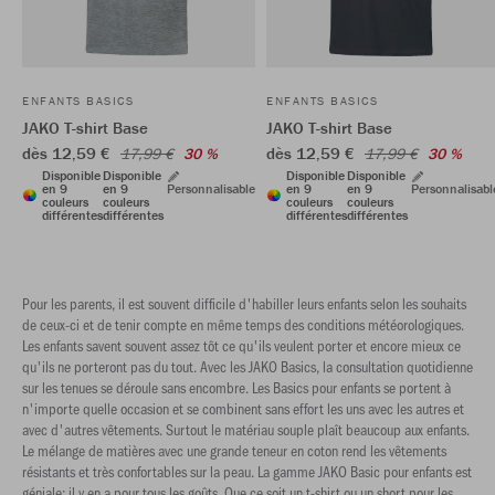
ENFANTS BASICS
ENFANTS BASICS
JAKO T-shirt Base
JAKO T-shirt Base
dès 12,59 €
dès 12,59 €
17,99 €
30 %
17,99 €
30 %
Disponible
Disponible
Disponible
Disponible
en 9
en 9
Personnalisable
en 9
en 9
Personnalisabl
couleurs
couleurs
couleurs
couleurs
différentes
différentes
différentes
différentes
Pour les parents, il est souvent difficile d'habiller leurs enfants selon les souhaits
de ceux-ci et de tenir compte en même temps des conditions météorologiques.
Les enfants savent souvent assez tôt ce qu'ils veulent porter et encore mieux ce
qu'ils ne porteront pas du tout. Avec les JAKO Basics, la consultation quotidienne
sur les tenues se déroule sans encombre. Les Basics pour enfants se portent à
n'importe quelle occasion et se combinent sans effort les uns avec les autres et
avec d'autres vêtements. Surtout le matériau souple plaît beaucoup aux enfants.
Le mélange de matières avec une grande teneur en coton rend les vêtements
résistants et très confortables sur la peau. La gamme JAKO Basic pour enfants est
géniale: il y en a pour tous les goûts. Que ce soit un t-shirt ou un short pour les