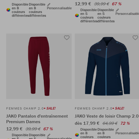
12,99 €
39,99 €
67 %
Disponible
Disponible
en 8
en 8
Personnalisable
Disponible
Disponible
couleurs
couleurs
en 5
en 5
Personnalisabl
différentes
différentes
couleurs
couleurs
différentes
différentes
SALE!
SALE!
FEMMES CHAMP 2.0
FEMMES CHAMP 2.0
JAKO Pantalon d'entraînement
JAKO Veste de loisir Champ 2.0
Premium Dames
dès 17,99 €
64,99 €
72 %
12,99 €
39,99 €
67 %
Disponible
Disponible
en 8
en 8
Personnalisabl
Disponible
Disponible
couleurs
couleurs
en 5
en 5
Personnalisable