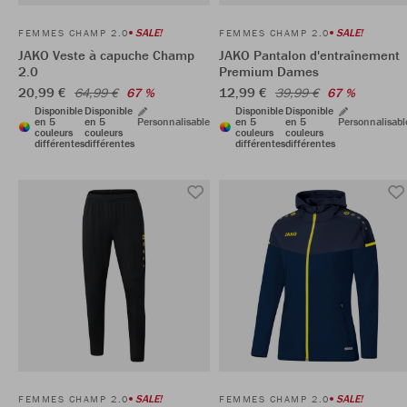
SALE!
SALE!
FEMMES CHAMP 2.0
FEMMES CHAMP 2.0
JAKO Veste à capuche Champ
JAKO Pantalon d'entraînement
2.0
Premium Dames
20,99 €
12,99 €
64,99 €
67 %
39,99 €
67 %
Disponible
Disponible
Disponible
Disponible
en 5
en 5
Personnalisable
en 5
en 5
Personnalisabl
couleurs
couleurs
couleurs
couleurs
différentes
différentes
différentes
différentes
SALE!
SALE!
FEMMES CHAMP 2.0
FEMMES CHAMP 2.0