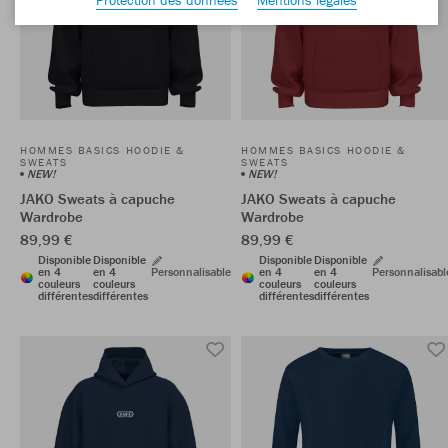
HOMMES BASICS HOODIE &
HOMMES BASICS HOODIE &
SWEATS
SWEATS
NEW!
NEW!
JAKO Sweats à capuche
JAKO Sweats à capuche
Wardrobe
Wardrobe
89,99 €
89,99 €
Disponible
Disponible
Disponible
Disponible
en 4
en 4
Personnalisable
en 4
en 4
Personnalisabl
couleurs
couleurs
couleurs
couleurs
différentes
différentes
différentes
différentes