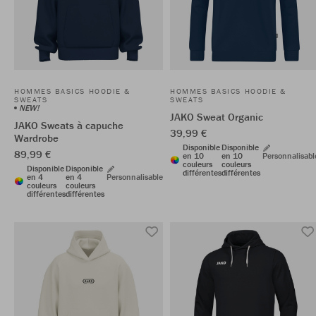
HOMMES BASICS HOODIE &
HOMMES BASICS HOODIE &
SWEATS
SWEATS
NEW!
JAKO Sweat Organic
JAKO Sweats à capuche
39,99 €
Wardrobe
Disponible
Disponible
89,99 €
en 10
en 10
Personnalisabl
couleurs
couleurs
Disponible
Disponible
différentes
différentes
en 4
en 4
Personnalisable
couleurs
couleurs
différentes
différentes