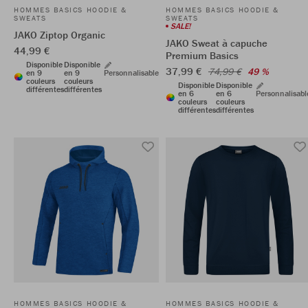
HOMMES BASICS HOODIE &
HOMMES BASICS HOODIE &
SWEATS
SWEATS
SALE!
JAKO Ziptop Organic
JAKO Sweat à capuche
44,99 €
Premium Basics
Disponible
Disponible
37,99 €
74,99 €
49 %
en 9
en 9
Personnalisable
couleurs
couleurs
Disponible
Disponible
différentes
différentes
en 6
en 6
Personnalisabl
couleurs
couleurs
différentes
différentes
HOMMES BASICS HOODIE &
HOMMES BASICS HOODIE &