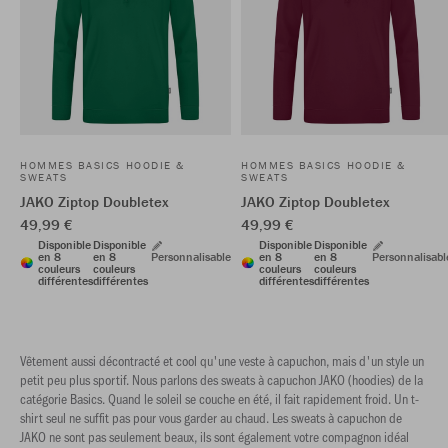
HOMMES BASICS HOODIE &
HOMMES BASICS HOODIE &
SWEATS
SWEATS
JAKO Ziptop Doubletex
JAKO Ziptop Doubletex
49,99 €
49,99 €
Disponible
Disponible
Disponible
Disponible
en 8
en 8
Personnalisable
en 8
en 8
Personnalisabl
couleurs
couleurs
couleurs
couleurs
différentes
différentes
différentes
différentes
Vêtement aussi décontracté et cool qu'une veste à capuchon, mais d'un style un
petit peu plus sportif. Nous parlons des sweats à capuchon JAKO (hoodies) de la
catégorie Basics. Quand le soleil se couche en été, il fait rapidement froid. Un t-
shirt seul ne suffit pas pour vous garder au chaud. Les sweats à capuchon de
JAKO ne sont pas seulement beaux, ils sont également votre compagnon idéal