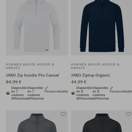
HOMMES BASICS HOODIE &
HOMMES BASICS HOODIE &
SWEATS
SWEATS
JAKO Zip hoodie Pro Casual
JAKO Ziptop Organic
84,99 €
44,99 €
Disponible
Disponible
Disponible
Disponible
en 7
en 7
Personnalisable
en 9
en 9
Personnalisabl
couleurs
couleurs
couleurs
couleurs
différentes
différentes
différentes
différentes