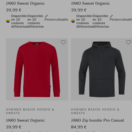
JAKO Sweat Organic
JAKO Sweat Organic
39,99 €
39,99 €
Disponible
Disponible
Disponible
Disponible
en 10
en 10
Personnalisable
en 10
en 10
Personnalisabl
couleurs
couleurs
couleurs
couleurs
différentes
différentes
différentes
différentes
HOMMES BASICS HOODIE &
HOMMES BASICS HOODIE &
SWEATS
SWEATS
JAKO Sweat Organic
JAKO Zip hoodie Pro Casual
39,99 €
84,99 €