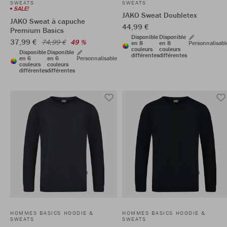
SWEATS
SWEATS
SALE!
JAKO Sweat Doubletex
JAKO Sweat à capuche
44,99 €
Premium Basics
Disponible
Disponible
37,99 €
74,99 €
49 %
en 8
en 8
Personnalisabl
couleurs
couleurs
Disponible
Disponible
différentes
différentes
en 6
en 6
Personnalisable
couleurs
couleurs
différentes
différentes
HOMMES BASICS HOODIE &
HOMMES BASICS HOODIE &
SWEATS
SWEATS