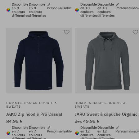
Disponible
Disponible
Disponible
Disponible
en 8
en 8
Personnalisable
en 10
en 10
Personnalisabl
couleurs
couleurs
couleurs
couleurs
différentes
différentes
différentes
différentes
HOMMES BASICS HOODIE &
HOMMES BASICS HOODIE &
SWEATS
SWEATS
JAKO Zip hoodie Pro Casual
JAKO Sweat à capuche Organic
84,99 €
dès 49,99 €
Disponible
Disponible
Disponible
Disponible
en 7
en 7
Personnalisable
en 12
en 12
Personnalisabl
couleurs
couleurs
couleurs
couleurs
différentes
différentes
différentes
différentes