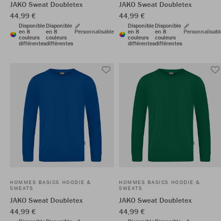
JAKO Sweat Doubletex
JAKO Sweat Doubletex
44,99 €
44,99 €
Disponible
Disponible
Disponible
Disponible
en 8
en 8
Personnalisable
en 8
en 8
Personnalisabl
couleurs
couleurs
couleurs
couleurs
différentes
différentes
différentes
différentes
HOMMES BASICS HOODIE &
HOMMES BASICS HOODIE &
SWEATS
SWEATS
JAKO Sweat Doubletex
JAKO Sweat Doubletex
44,99 €
44,99 €