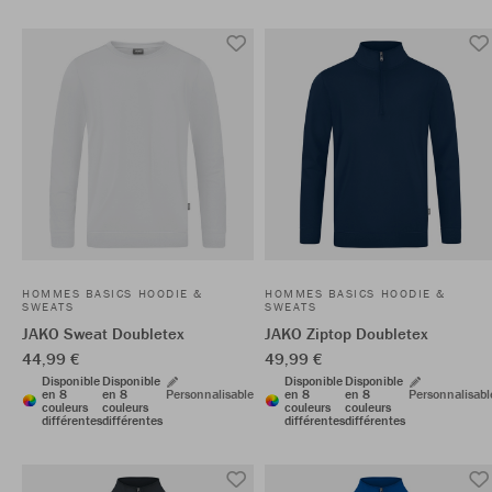
HOMMES BASICS HOODIE &
HOMMES BASICS HOODIE &
SWEATS
SWEATS
JAKO Sweat Doubletex
JAKO Ziptop Doubletex
44,99 €
49,99 €
Disponible
Disponible
Disponible
Disponible
en 8
en 8
Personnalisable
en 8
en 8
Personnalisabl
couleurs
couleurs
couleurs
couleurs
différentes
différentes
différentes
différentes