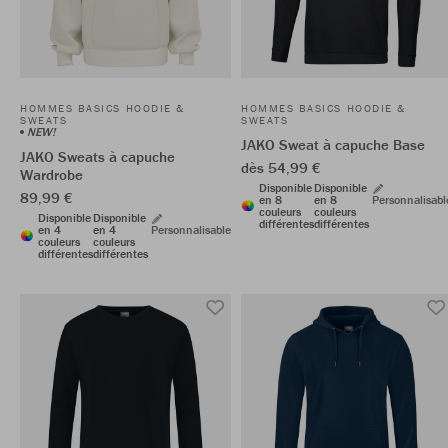
HOMMES BASICS HOODIE &
HOMMES BASICS HOODIE &
SWEATS
SWEATS
NEW!
JAKO Sweat à capuche Base
JAKO Sweats à capuche
dès 54,99 €
Wardrobe
Disponible
Disponible
89,99 €
en 8
en 8
Personnalisabl
couleurs
couleurs
Disponible
Disponible
différentes
différentes
en 4
en 4
Personnalisable
couleurs
couleurs
différentes
différentes