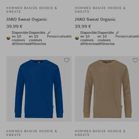
HOMMES BASICS HOODIE &
HOMMES BASICS HOODIE &
SWEATS
SWEATS
JAKO Sweat Organic
JAKO Sweat Organic
39,99 €
39,99 €
Disponible
Disponible
Disponible
Disponible
en 10
en 10
Personnalisable
en 10
en 10
Personnalisabl
couleurs
couleurs
couleurs
couleurs
différentes
différentes
différentes
différentes
HOMMES BASICS HOODIE &
HOMMES BASICS HOODIE &
SWEATS
SWEATS