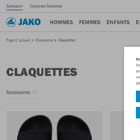
Teamsport
Corporate Teamwear
HOMMES
FEMMES
ENFANTS
E
Page d'accueil
Chaussures
Claquettes
No
No
CLAQUETTES
am
vo
pa
Accessoires
11