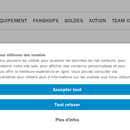
QUIPEMENT
FANSHOPS
SOLDES
ACTION
TEAM 
us utilisons des cookies
us pouvons les utiliser pour analyser les données de nos visiteurs, pour
éliorer notre site web, pour afficher des contenus personnalisés et pour
us offrir la meilleure expérience en ligne. Vous pouvez consulter vos
ramètres pour obtenir plus d'informations sur les cookies que nous utiliso
Accepter tout
Tout refuser
Plus d'infos