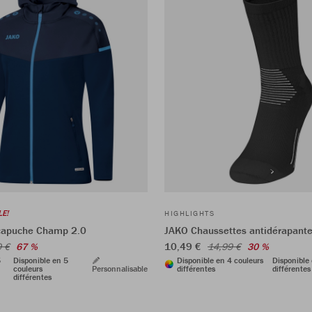
LE!
HIGHLIGHTS
capuche Champ 2.0
JAKO Chaussettes antidérapant
10,49 €
9 €
67 %
14,99 €
30 %
5
Disponible en 5
Disponible en 4 couleurs
Disponible 
couleurs
Personnalisable
différentes
différentes
différentes