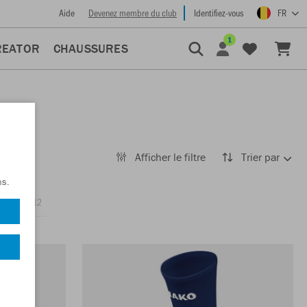
Aide
Devenez membre du club
Identifiez-vous
FR
1
REATOR
CHAUSSURES
Afficher le filtre
Trier par
ns.
talons
12