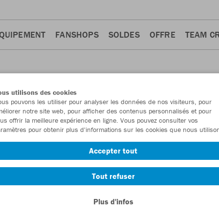
QUIPEMENT
FANSHOPS
SOLDES
OFFRE
TEAM C
us utilisons des cookies
us pouvons les utiliser pour analyser les données de nos visiteurs, pour
éliorer notre site web, pour afficher des contenus personnalisés et pour
us offrir la meilleure expérience en ligne. Vous pouvez consulter vos
ramètres pour obtenir plus d'informations sur les cookies que nous utiliso
entraînement
Shorts
Sweats
Polos
Maillots
Pan
20
20
18
15
13
Accepter tout
Tout refuser
Plus d'infos