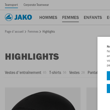
Teamsport
Corporate Teamwear
HOMMES
FEMMES
ENFANTS
E
Page d'accueil
Femmes
Highlights
No
No
HIGHLIGHTS
am
vo
pa
Vestes d'entraînement
T-shirts
Vestes
Pantalons d'
65
56
28