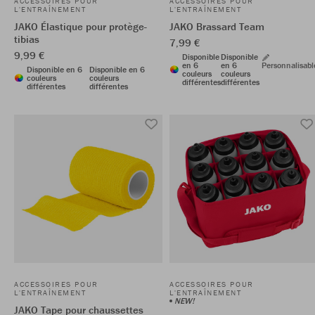
ACCESSOIRES POUR
ACCESSOIRES POUR
L'ENTRAÎNEMENT
L'ENTRAÎNEMENT
JAKO Élastique pour protège-
JAKO Brassard Team
tibias
7,99 €
9,99 €
Disponible
Disponible
en 6
en 6
Personnalisabl
Disponible en 6
Disponible en 6
couleurs
couleurs
couleurs
couleurs
différentes
différentes
différentes
différentes
ACCESSOIRES POUR
ACCESSOIRES POUR
L'ENTRAÎNEMENT
L'ENTRAÎNEMENT
NEW!
JAKO Tape pour chaussettes