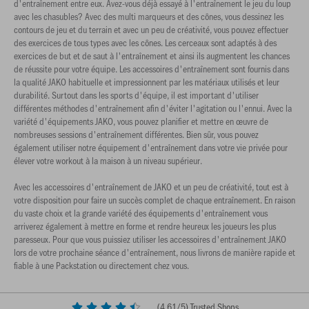
d'entraînement entre eux. Avez-vous déjà essayé à l'entraînement le jeu du loup
avec les chasubles? Avec des multi marqueurs et des cônes, vous dessinez les
contours de jeu et du terrain et avec un peu de créativité, vous pouvez effectuer
des exercices de tous types avec les cônes. Les cerceaux sont adaptés à des
exercices de but et de saut à l'entraînement et ainsi ils augmentent les chances
de réussite pour votre équipe. Les accessoires d'entraînement sont fournis dans
la qualité JAKO habituelle et impressionnent par les matériaux utilisés et leur
durabilité. Surtout dans les sports d'équipe, il est important d'utiliser
différentes méthodes d'entraînement afin d'éviter l'agitation ou l'ennui. Avec la
variété d'équipements JAKO, vous pouvez planifier et mettre en œuvre de
nombreuses sessions d'entraînement différentes. Bien sûr, vous pouvez
également utiliser notre équipement d'entraînement dans votre vie privée pour
élever votre workout à la maison à un niveau supérieur.
Avec les accessoires d'entraînement de JAKO et un peu de créativité, tout est à
votre disposition pour faire un succès complet de chaque entraînement. En raison
du vaste choix et la grande variété des équipements d'entraînement vous
arriverez également à mettre en forme et rendre heureux les joueurs les plus
paresseux. Pour que vous puissiez utiliser les accessoires d'entraînement JAKO
lors de votre prochaine séance d'entraînement, nous livrons de manière rapide et
fiable à une Packstation ou directement chez vous.
(
4,61
/5) Trusted Shops