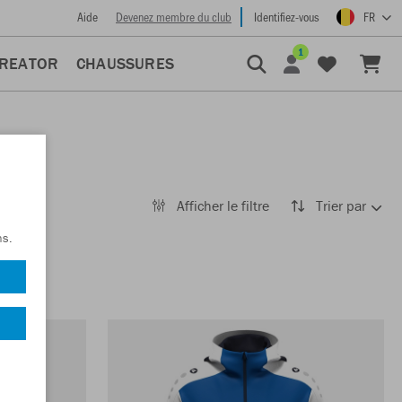
Aide
Devenez membre du club
Identifiez-vous
FR
1
CREATOR
CHAUSSURES
Afficher le filtre
Trier par
ns.