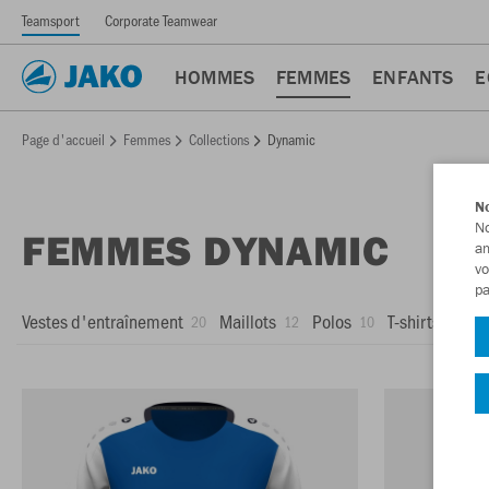
Teamsport
Corporate Teamwear
HOMMES
FEMMES
ENFANTS
E
Page d'accueil
Femmes
Collections
Dynamic
No
No
FEMMES DYNAMIC
am
vo
pa
Vestes d'entraînement
Maillots
Polos
T-shirts
Z
20
12
10
10