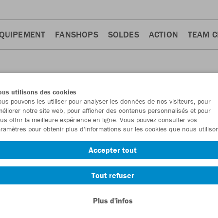
QUIPEMENT
FANSHOPS
SOLDES
ACTION
TEAM 
us utilisons des cookies
us pouvons les utiliser pour analyser les données de nos visiteurs, pour
éliorer notre site web, pour afficher des contenus personnalisés et pour
us offrir la meilleure expérience en ligne. Vous pouvez consulter vos
ramètres pour obtenir plus d'informations sur les cookies que nous utiliso
iptops
Pantalons
Shorts
10
8
6
Accepter tout
Tout refuser
Plus d'infos