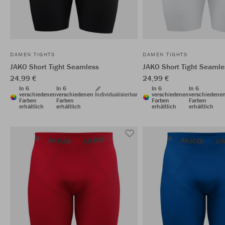
DAMEN TIGHTS
DAMEN TIGHTS
JAKO Short Tight Seamless
JAKO Short Tight Seamle
24,99 €
24,99 €
In 6
In 6
In 6
In 6
verschiedenen
verschiedenen
Individualisierbar
verschiedenen
verschiedene
Farben
Farben
Farben
Farben
erhältlich
erhältlich
erhältlich
erhältlich