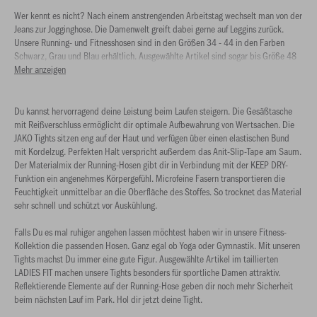
Wer kennt es nicht? Nach einem anstrengenden Arbeitstag wechselt man von der
Jeans zur Jogginghose. Die Damenwelt greift dabei gerne auf Leggins zurück.
Unsere Running- und Fitnesshosen sind in den Größen 34 - 44 in den Farben
Schwarz, Grau und Blau erhältlich. Ausgewählte Artikel sind sogar bis Größe 48
auf Lager. Unsere Thights sind vielseitig einsetzbar und rutschen nicht.
Mehr anzeigen
Du kannst hervorragend deine Leistung beim Laufen steigern. Die Gesäßtasche
mit Reißverschluss ermöglicht dir optimale Aufbewahrung von Wertsachen. Die
JAKO Tights sitzen eng auf der Haut und verfügen über einen elastischen Bund
mit Kordelzug. Perfekten Halt verspricht außerdem das Anit-Slip-Tape am Saum.
Der Materialmix der Running-Hosen gibt dir in Verbindung mit der KEEP DRY-
Funktion ein angenehmes Körpergefühl. Microfeine Fasern transportieren die
Feuchtigkeit unmittelbar an die Oberfläche des Stoffes. So trocknet das Material
sehr schnell und schützt vor Auskühlung.
Falls Du es mal ruhiger angehen lassen möchtest haben wir in unsere Fitness-
Kollektion die passenden Hosen. Ganz egal ob Yoga oder Gymnastik. Mit unseren
Tights machst Du immer eine gute Figur. Ausgewählte Artikel im taillierten
LADIES FIT machen unsere Tights besonders für sportliche Damen attraktiv.
Reflektierende Elemente auf der Running-Hose geben dir noch mehr Sicherheit
beim nächsten Lauf im Park. Hol dir jetzt deine Tight.