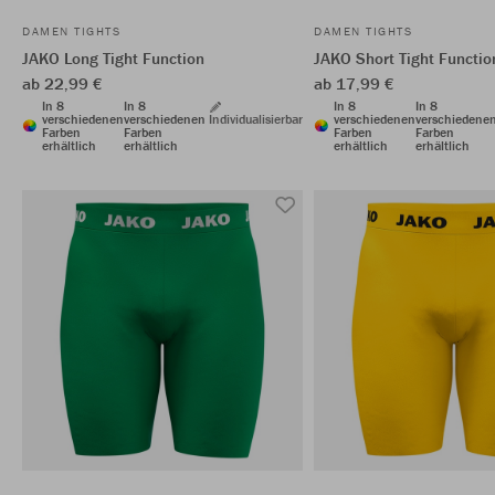
DAMEN TIGHTS
DAMEN TIGHTS
JAKO Long Tight Function
JAKO Short Tight Functio
ab 22,99 €
ab 17,99 €
In 8
In 8
In 8
In 8
verschiedenen
verschiedenen
Individualisierbar
verschiedenen
verschiedene
Farben
Farben
Farben
Farben
erhältlich
erhältlich
erhältlich
erhältlich