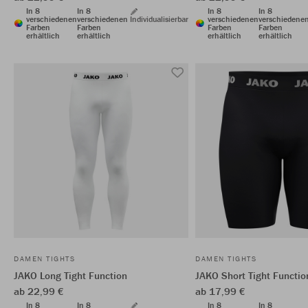
In 8
In 8
In 8
In 8
verschiedenen
verschiedenen
Individualisierbar
verschiedenen
verschiedene
Farben
Farben
Farben
Farben
erhältlich
erhältlich
erhältlich
erhältlich
DAMEN TIGHTS
DAMEN TIGHTS
JAKO Long Tight Function
JAKO Short Tight Functio
ab 22,99 €
ab 17,99 €
In 8
In 8
In 8
In 8