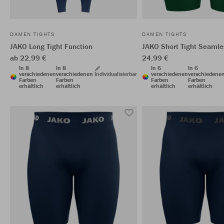
DAMEN TIGHTS
DAMEN TIGHTS
JAKO Long Tight Function
JAKO Short Tight Seamle
ab 22,99 €
24,99 €
In 8
In 8
In 6
In 6
verschiedenen
verschiedenen
Individualisierbar
verschiedenen
verschiedene
Farben
Farben
Farben
Farben
erhältlich
erhältlich
erhältlich
erhältlich