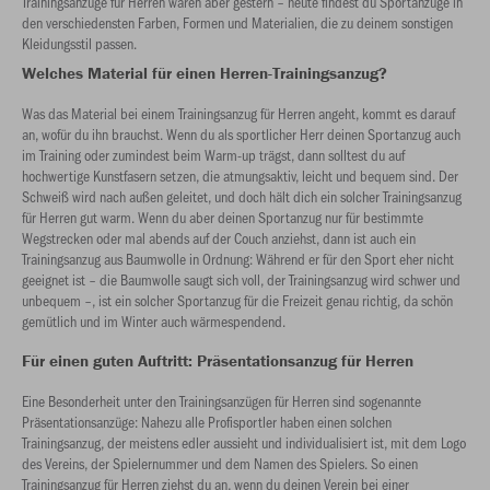
Trainingsanzüge für Herren waren aber gestern – heute findest du Sportanzüge in
den verschiedensten Farben, Formen und Materialien, die zu deinem sonstigen
Kleidungsstil passen.
Welches Material für einen Herren-Trainingsanzug?
Was das Material bei einem Trainingsanzug für Herren angeht, kommt es darauf
an, wofür du ihn brauchst. Wenn du als sportlicher Herr deinen Sportanzug auch
im Training oder zumindest beim Warm-up trägst, dann solltest du auf
hochwertige Kunstfasern setzen, die atmungsaktiv, leicht und bequem sind. Der
Schweiß wird nach außen geleitet, und doch hält dich ein solcher Trainingsanzug
für Herren gut warm. Wenn du aber deinen Sportanzug nur für bestimmte
Wegstrecken oder mal abends auf der Couch anziehst, dann ist auch ein
Trainingsanzug aus Baumwolle in Ordnung: Während er für den Sport eher nicht
geeignet ist – die Baumwolle saugt sich voll, der Trainingsanzug wird schwer und
unbequem –, ist ein solcher Sportanzug für die Freizeit genau richtig, da schön
gemütlich und im Winter auch wärmespendend.
Für einen guten Auftritt: Präsentationsanzug für Herren
Eine Besonderheit unter den Trainingsanzügen für Herren sind sogenannte
Präsentationsanzüge: Nahezu alle Profisportler haben einen solchen
Trainingsanzug, der meistens edler aussieht und individualisiert ist, mit dem Logo
des Vereins, der Spielernummer und dem Namen des Spielers. So einen
Trainingsanzug für Herren ziehst du an, wenn du deinen Verein bei einer