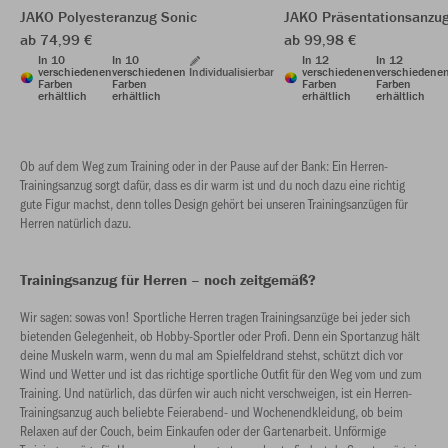
JAKO Polyesteranzug Sonic
JAKO Präsentationsanzu
ab 74,99 €
ab 99,98 €
In 10
In 10
In 12
In 12
verschiedenen
verschiedenen
Individualisierbar
verschiedenen
verschiedene
Farben
Farben
Farben
Farben
erhältlich
erhältlich
erhältlich
erhältlich
Ob auf dem Weg zum Training oder in der Pause auf der Bank: Ein Herren-
Trainingsanzug sorgt dafür, dass es dir warm ist und du noch dazu eine richtig
gute Figur machst, denn tolles Design gehört bei unseren Trainingsanzügen für
Herren natürlich dazu.
Trainingsanzug für Herren – noch zeitgemäß?
Wir sagen: sowas von! Sportliche Herren tragen Trainingsanzüge bei jeder sich
bietenden Gelegenheit, ob Hobby-Sportler oder Profi. Denn ein Sportanzug hält
deine Muskeln warm, wenn du mal am Spielfeldrand stehst, schützt dich vor
Wind und Wetter und ist das richtige sportliche Outfit für den Weg vom und zum
Training. Und natürlich, das dürfen wir auch nicht verschweigen, ist ein Herren-
Trainingsanzug auch beliebte Feierabend- und Wochenendkleidung, ob beim
Relaxen auf der Couch, beim Einkaufen oder der Gartenarbeit. Unförmige