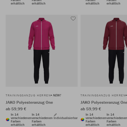
erhältlich
erhältlich
erhältlich
erhältlich
NEW!
TRAININGSANZUG HERREN
TRAININGSANZUG HERREN
JAKO Polyesteranzug One
JAKO Polyesteranzug On
ab 59,99 €
ab 59,99 €
In 14
In 14
In 14
In 14
verschiedenen
verschiedenen
Individualisierbar
verschiedenen
verschiedene
Farben
Farben
Farben
Farben
erhältlich
erhältlich
erhältlich
erhältlich