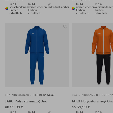
In 14
In 14
In 14
In 14
verschiedenen
verschiedenen
Individualisierbar
verschiedenen
verschiedene
Farben
Farben
Farben
Farben
erhältlich
erhältlich
erhältlich
erhältlich
NEW!
TRAININGSANZUG HERREN
TRAININGSANZUG HERREN
JAKO Polyesteranzug One
JAKO Polyesteranzug On
ab 59,99 €
ab 59,99 €
In 14
In 14
In 14
In 14