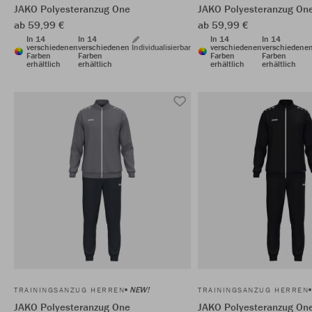
JAKO Polyesteranzug One
JAKO Polyesteranzug On
ab 59,99 €
ab 59,99 €
In 14
In 14
In 14
In 14
verschiedenen
verschiedenen
Individualisierbar
verschiedenen
verschiedene
Farben
Farben
Farben
Farben
erhältlich
erhältlich
erhältlich
erhältlich
NEW!
TRAININGSANZUG HERREN
TRAININGSANZUG HERREN
JAKO Polyesteranzug One
JAKO Polyesteranzug On