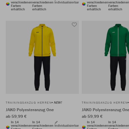
verschiedenen
verschiedenen
Individualisierbar
verschiedenen
verschiedene
Farben
Farben
Farben
Farben
erhältlich
erhältlich
erhältlich
erhältlich
NEW!
TRAININGSANZUG HERREN
TRAININGSANZUG HERREN
JAKO Polyesteranzug One
JAKO Polyesteranzug On
ab 59,99 €
ab 59,99 €
In 14
In 14
In 14
In 14
verschiedenen
verschiedenen
Individualisierbar
verschiedenen
verschiedene
Farben
Farben
Farben
Farben