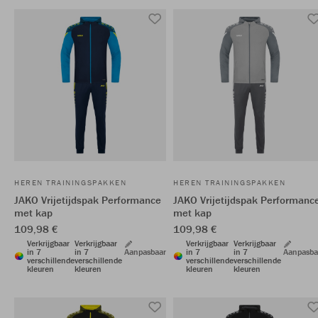
HEREN TRAININGSPAKKEN
HEREN TRAININGSPAKKEN
JAKO Vrijetijdspak Performance
JAKO Vrijetijdspak Performanc
met kap
met kap
109,98 €
109,98 €
Verkrijgbaar
Verkrijgbaar
Verkrijgbaar
Verkrijgbaar
in 7
in 7
Aanpasbaar
in 7
in 7
Aanpasba
verschillende
verschillende
verschillende
verschillende
kleuren
kleuren
kleuren
kleuren