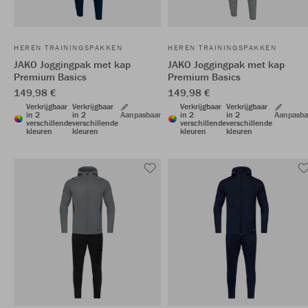
HEREN TRAININGSPAKKEN
HEREN TRAININGSPAKKEN
JAKO Joggingpak met kap
JAKO Joggingpak met kap
Premium Basics
Premium Basics
149,98 €
149,98 €
Verkrijgbaar
Verkrijgbaar
Verkrijgbaar
Verkrijgbaar
in 2
in 2
Aanpasbaar
in 2
in 2
Aanpasba
verschillende
verschillende
verschillende
verschillende
kleuren
kleuren
kleuren
kleuren