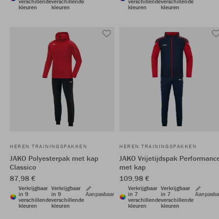
verschillende
verschillende
verschillende
verschillende
kleuren
kleuren
kleuren
kleuren
HEREN TRAININGSPAKKEN
HEREN TRAININGSPAKKEN
JAKO Polyesterpak met kap
JAKO Vrijetijdspak Performanc
Classico
met kap
87,98 €
109,98 €
Verkrijgbaar
Verkrijgbaar
Verkrijgbaar
Verkrijgbaar
in 9
in 9
Aanpasbaar
in 7
in 7
Aanpasba
verschillende
verschillende
verschillende
verschillende
kleuren
kleuren
kleuren
kleuren