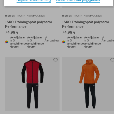
HEREN TRAININGSPAKKEN
HEREN TRAININGSPAKKEN
JAKO Trainingspak polyester
JAKO Trainingspak polyester
Performance
Performance
74,98 €
74,98 €
Verkrijgbaar
Verkrijgbaar
Verkrijgbaar
Verkrijgbaar
in 3
in 3
Aanpasbaar
in 3
in 3
Aanpasba
verschillende
verschillende
verschillende
verschillende
kleuren
kleuren
kleuren
kleuren