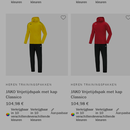
kleuren
kleuren
kleuren
kleuren
HEREN TRAININGSPAKKEN
HEREN TRAININGSPAKKEN
JAKO Vrijetijdspak met kap
JAKO Vrijetijdspak met kap
Classico
Classico
104,98 €
104,98 €
Verkrijgbaar
Verkrijgbaar
Verkrijgbaar
Verkrijgbaar
in 10
in 10
Aanpasbaar
in 10
in 10
Aanpasba
verschillende
verschillende
verschillende
verschillende
kleuren
kleuren
kleuren
kleuren