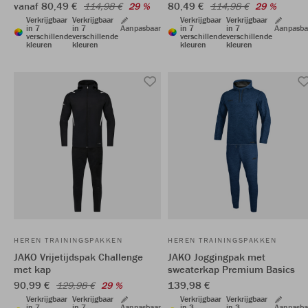
vanaf 80,49 €
80,49 €
114,98 €
29 %
114,98 €
29 %
Verkrijgbaar
Verkrijgbaar
Verkrijgbaar
Verkrijgbaar
in 7
in 7
Aanpasbaar
in 7
in 7
Aanpasba
verschillende
verschillende
verschillende
verschillende
kleuren
kleuren
kleuren
kleuren
HEREN TRAININGSPAKKEN
HEREN TRAININGSPAKKEN
JAKO Vrijetijdspak Challenge
JAKO Joggingpak met
met kap
sweaterkap Premium Basics
90,99 €
139,98 €
129,98 €
29 %
Verkrijgbaar
Verkrijgbaar
Verkrijgbaar
Verkrijgbaar
in 7
in 7
Aanpasbaar
in 3
in 3
Aanpasba