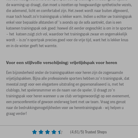
de warming-up draagt, dan moet u inzetten op hoogwaardige synthetische vezels,
die ademend, licht en comfortabel zijn. Het zweet wordt naar buiten afgevoerd,
maar toch houdt zo’n trainingspak u lekker warm. Indien u echter uw trainingspak
enkel voor bepaalde afstanden of 's avonds op de sofa aantrekt, dan is een
katoenen trainingspak ook goed: hoewel dit eerder ongeschikt is om in te sporten
– het katoen zuigt zich vol, waardoor het trainingspak zwaar en ongemakkelijk
wordt – is zo'n sportpak precies goed voor de vrije tijd, want het is lekker knus
en in de winter geeft het warmte.
Voor een stijlvolle verschijning: vrijetijdspak voor heren
Een bijzonderheid onder de trainingspakken voor heren zijn de zogenaamde
vrijetijdspakken. Bijna alle professionele sporters hebben zo'n trainingspak, dat
meestal zorgt voor een elegantere uitstraling en gepersonaliseerd is, met het
clublogo, het spelersnummer en de naam van de speler. U draagt zo'n
trainingspak voor heren wanneer u uw club vertegenwoordigt op een evenement,
een persconferentie of gewoon onderweg bent met uw team. Vraag ons gerust
naar de bedrukkingsmogelijkheden voor uw herentrainingspak - wij helpen u
graag verder!
(
4,61
/5) Trusted Shops