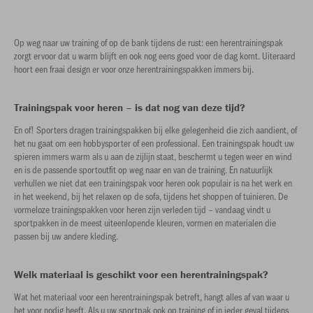
Op weg naar uw training of op de bank tijdens de rust: een herentrainingspak
zorgt ervoor dat u warm blijft en ook nog eens goed voor de dag komt. Uiteraard
hoort een fraai design er voor onze herentrainingspakken immers bij.
Trainingspak voor heren – is dat nog van deze tijd?
En of! Sporters dragen trainingspakken bij elke gelegenheid die zich aandient, of
het nu gaat om een hobbysporter of een professional. Een trainingspak houdt uw
spieren immers warm als u aan de zijlijn staat, beschermt u tegen weer en wind
en is de passende sportoutfit op weg naar en van de training. En natuurlijk
verhullen we niet dat een trainingspak voor heren ook populair is na het werk en
in het weekend, bij het relaxen op de sofa, tijdens het shoppen of tuinieren. De
vormeloze trainingspakken voor heren zijn verleden tijd – vandaag vindt u
sportpakken in de meest uiteenlopende kleuren, vormen en materialen die
passen bij uw andere kleding.
Welk materiaal is geschikt voor een herentrainingspak?
Wat het materiaal voor een herentrainingspak betreft, hangt alles af van waar u
het voor nodig heeft. Als u uw sportpak ook op training of in ieder geval tijdens