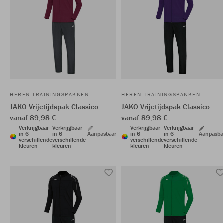
HEREN TRAININGSPAKKEN
HEREN TRAININGSPAKKEN
JAKO Vrijetijdspak Classico
JAKO Vrijetijdspak Classico
vanaf 89,98 €
vanaf 89,98 €
Verkrijgbaar
Verkrijgbaar
Verkrijgbaar
Verkrijgbaar
in 6
in 6
Aanpasbaar
in 6
in 6
Aanpasba
verschillende
verschillende
verschillende
verschillende
kleuren
kleuren
kleuren
kleuren