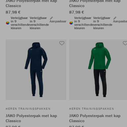
JAKO Polyesterpak met kap
JAKO Polyesterpak met kap
Classico
Classico
87,98 €
87,98 €
Verkrijgbaar
Verkrijgbaar
Verkrijgbaar
Verkrijgbaar
in 9
in 9
Aanpasbaar
in 9
in 9
Aanpasba
verschillende
verschillende
verschillende
verschillende
kleuren
kleuren
kleuren
kleuren
HEREN TRAININGSPAKKEN
HEREN TRAININGSPAKKEN
JAKO Polyesterpak met kap
JAKO Polyesterpak met kap
Classico
Classico