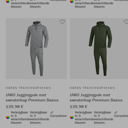
verschillende
verschillende
verschillende
verschillende
kleuren
kleuren
kleuren
kleuren
HEREN TRAININGSPAKKEN
HEREN TRAININGSPAKKEN
JAKO Joggingpak met
JAKO Joggingpak met
sweaterkap Premium Basics
sweaterkap Premium Basics
139,98 €
139,98 €
Verkrijgbaar
Verkrijgbaar
Verkrijgbaar
Verkrijgbaar
in 3
in 3
Aanpasbaar
in 3
in 3
Aanpasba
verschillende
verschillende
verschillende
verschillende
kleuren
kleuren
kleuren
kleuren