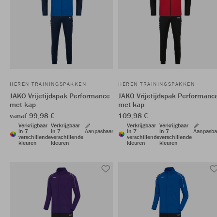
HEREN TRAININGSPAKKEN
HEREN TRAININGSPAKKEN
JAKO Vrijetijdspak Performance
JAKO Vrijetijdspak Performanc
met kap
met kap
vanaf 99,98 €
109,98 €
Verkrijgbaar
Verkrijgbaar
Verkrijgbaar
Verkrijgbaar
in 7
in 7
Aanpasbaar
in 7
in 7
Aanpasba
verschillende
verschillende
verschillende
verschillende
kleuren
kleuren
kleuren
kleuren