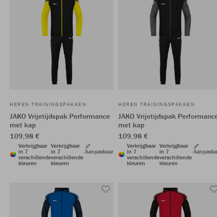
HEREN TRAININGSPAKKEN
HEREN TRAININGSPAKKEN
JAKO Vrijetijdspak Performance
JAKO Vrijetijdspak Performanc
met kap
met kap
109,98 €
109,98 €
Verkrijgbaar
Verkrijgbaar
Verkrijgbaar
Verkrijgbaar
in 7
in 7
Aanpasbaar
in 7
in 7
Aanpasba
verschillende
verschillende
verschillende
verschillende
kleuren
kleuren
kleuren
kleuren