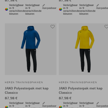
87,98 €
87,98 €
Verkrijgbaar
Verkrijgbaar
Verkrijgbaar
Verkrijgbaar
in 9
in 9
Aanpasbaar
in 9
in 9
Aanpasba
verschillende
verschillende
verschillende
verschillende
kleuren
kleuren
kleuren
kleuren
HEREN TRAININGSPAKKEN
HEREN TRAININGSPAKKEN
JAKO Polyesterpak met kap
JAKO Polyesterpak met kap
Classico
Classico
87,98 €
87,98 €
Verkrijgbaar
Verkrijgbaar
Verkrijgbaar
Verkrijgbaar
in 9
in 9
Aanpasbaar
in 9
in 9
Aanpasba