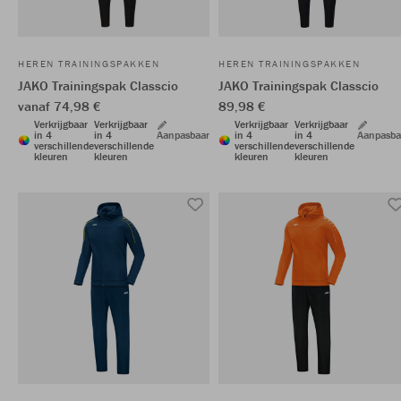
HEREN TRAININGSPAKKEN
HEREN TRAININGSPAKKEN
JAKO Trainingspak Classcio
JAKO Trainingspak Classcio
vanaf 74,98 €
89,98 €
Verkrijgbaar
Verkrijgbaar
Verkrijgbaar
Verkrijgbaar
in 4
in 4
Aanpasbaar
in 4
in 4
Aanpasba
verschillende
verschillende
verschillende
verschillende
kleuren
kleuren
kleuren
kleuren