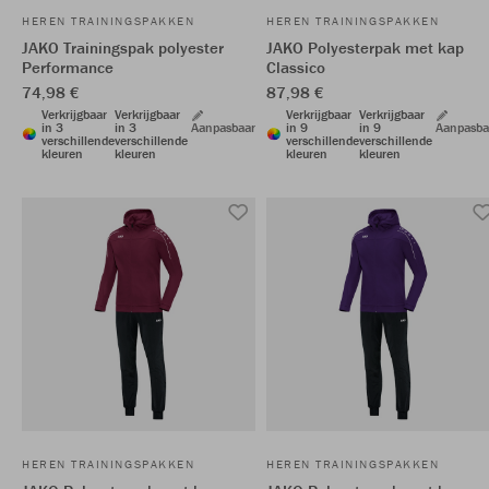
HEREN TRAININGSPAKKEN
HEREN TRAININGSPAKKEN
JAKO Trainingspak polyester
JAKO Polyesterpak met kap
Performance
Classico
74,98 €
87,98 €
Verkrijgbaar
Verkrijgbaar
Verkrijgbaar
Verkrijgbaar
in 3
in 3
Aanpasbaar
in 9
in 9
Aanpasba
verschillende
verschillende
verschillende
verschillende
kleuren
kleuren
kleuren
kleuren
HEREN TRAININGSPAKKEN
HEREN TRAININGSPAKKEN