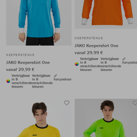
KEEPERSTENUE
JAKO Keepershirt One
vanaf 29,99 €
KEEPERSTENUE
Verkrijgbaar
Verkrijgbaar
JAKO Keepershirt One
in 8
in 8
Aanpasba
verschillende
verschillende
vanaf 29,99 €
kleuren
kleuren
Verkrijgbaar
Verkrijgbaar
in 8
in 8
Aanpasbaar
verschillende
verschillende
kleuren
kleuren