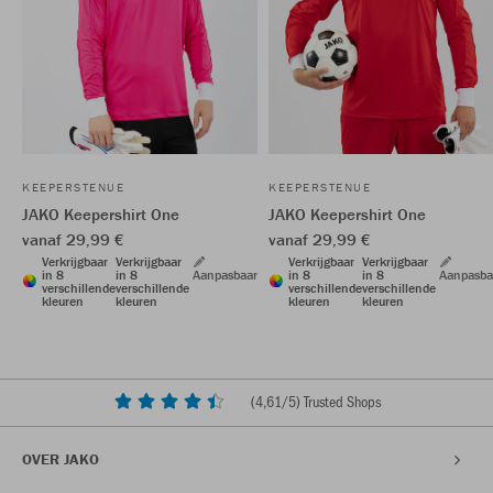
KEEPERSTENUE
KEEPERSTENUE
JAKO Keepershirt One
JAKO Keepershirt One
vanaf 29,99 €
vanaf 29,99 €
Verkrijgbaar
Verkrijgbaar
Verkrijgbaar
Verkrijgbaar
in 8
in 8
Aanpasbaar
in 8
in 8
Aanpasba
verschillende
verschillende
verschillende
verschillende
kleuren
kleuren
kleuren
kleuren
(
4,61
/5) Trusted Shops
OVER JAKO