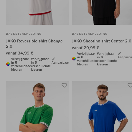
BASKETBALKLEDING
BASKETBALKLEDING
JAKO Reversible shirt Change
JAKO Shooting shirt Center 2.0
2.0
vanaf 29,99 €
vanaf 34,99 €
Verkrijgbaar
Verkrijgbaar
in 6
in 6
Aanpasba
Verkrijgbaar
Verkrijgbaar
verschillende
verschillende
in 5
in 5
Aanpasbaar
kleuren
kleuren
verschillende
verschillende
kleuren
kleuren