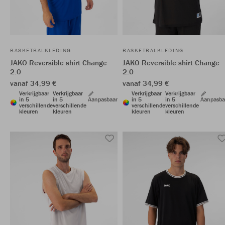
BASKETBALKLEDING
BASKETBALKLEDING
JAKO Reversible shirt Change
JAKO Reversible shirt Change
2.0
2.0
vanaf 34,99 €
vanaf 34,99 €
Verkrijgbaar
Verkrijgbaar
Verkrijgbaar
Verkrijgbaar
in 5
in 5
Aanpasbaar
in 5
in 5
Aanpasba
verschillende
verschillende
verschillende
verschillende
kleuren
kleuren
kleuren
kleuren