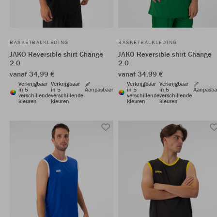
BASKETBALKLEDING
BASKETBALKLEDING
JAKO Reversible shirt Change
JAKO Reversible shirt Change
2.0
2.0
vanaf 34,99 €
vanaf 34,99 €
Verkrijgbaar
Verkrijgbaar
Verkrijgbaar
Verkrijgbaar
in 5
in 5
Aanpasbaar
in 5
in 5
Aanpasba
verschillende
verschillende
verschillende
verschillende
kleuren
kleuren
kleuren
kleuren