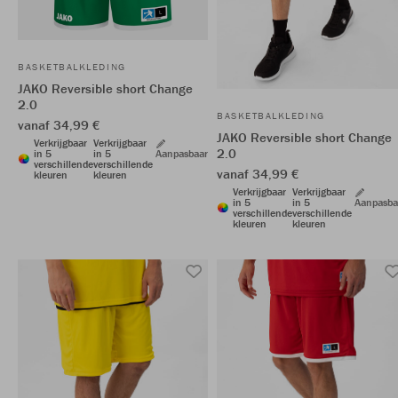
BASKETBALKLEDING
JAKO Reversible short Change
2.0
BASKETBALKLEDING
vanaf 34,99 €
JAKO Reversible short Change
Verkrijgbaar
Verkrijgbaar
2.0
in 5
in 5
Aanpasbaar
verschillende
verschillende
vanaf 34,99 €
kleuren
kleuren
Verkrijgbaar
Verkrijgbaar
in 5
in 5
Aanpasba
verschillende
verschillende
kleuren
kleuren