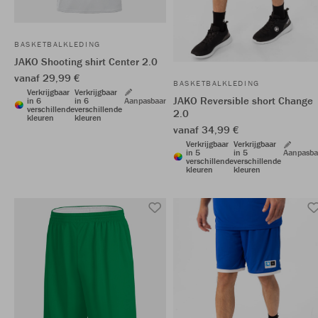
BASKETBALKLEDING
JAKO Shooting shirt Center 2.0
vanaf 29,99 €
BASKETBALKLEDING
Verkrijgbaar
Verkrijgbaar
JAKO Reversible short Change
in 6
in 6
Aanpasbaar
verschillende
verschillende
2.0
kleuren
kleuren
vanaf 34,99 €
Verkrijgbaar
Verkrijgbaar
in 5
in 5
Aanpasba
verschillende
verschillende
kleuren
kleuren