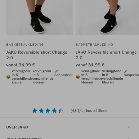
BASKETBALKLEDING
BASKETBALKLEDING
JAKO Reversible short Change
JAKO Reversible short Change
2.0
2.0
vanaf 34,99 €
vanaf 34,99 €
Verkrijgbaar
Verkrijgbaar
Verkrijgbaar
Verkrijgbaar
in 5
in 5
Aanpasbaar
in 5
in 5
Aanpasba
verschillende
verschillende
verschillende
verschillende
kleuren
kleuren
kleuren
kleuren
(
4,61
/5) Trusted Shops
OVER JAKO
JAKO COMMUNITY