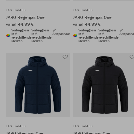
JAS DAMES
JAS DAMES
JAKO Regenjas One
JAKO Regenjas One
vanaf 44,99 €
vanaf 44,99 €
Verkrijgbaar
Verkrijgbaar
Verkrijgbaar
Verkrijgbaar
in 6
in 6
Aanpasbaar
in 6
in 6
Aanpasba
verschillende
verschillende
verschillende
verschillende
kleuren
kleuren
kleuren
kleuren
JAS DAMES
JAS DAMES
JAKO Steppjas One
JAKO Steppjas One