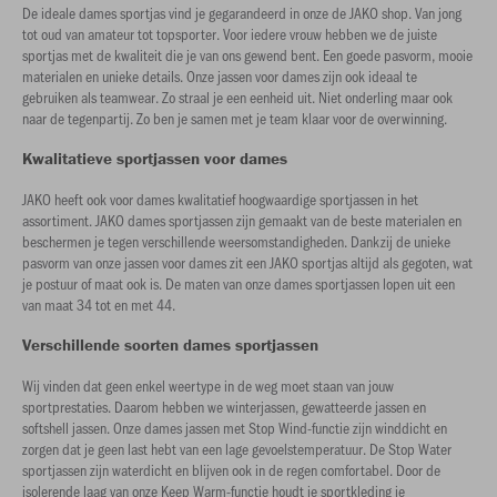
De ideale dames sportjas vind je gegarandeerd in onze de JAKO shop. Van jong
tot oud van amateur tot topsporter. Voor iedere vrouw hebben we de juiste
sportjas met de kwaliteit die je van ons gewend bent. Een goede pasvorm, mooie
materialen en unieke details. Onze jassen voor dames zijn ook ideaal te
gebruiken als teamwear. Zo straal je een eenheid uit. Niet onderling maar ook
naar de tegenpartij. Zo ben je samen met je team klaar voor de overwinning.
Kwalitatieve sportjassen voor dames
JAKO heeft ook voor dames kwalitatief hoogwaardige sportjassen in het
assortiment. JAKO dames sportjassen zijn gemaakt van de beste materialen en
beschermen je tegen verschillende weersomstandigheden. Dankzij de unieke
pasvorm van onze jassen voor dames zit een JAKO sportjas altijd als gegoten, wat
je postuur of maat ook is. De maten van onze dames sportjassen lopen uit een
van maat 34 tot en met 44.
Verschillende soorten dames sportjassen
Wij vinden dat geen enkel weertype in de weg moet staan van jouw
sportprestaties. Daarom hebben we winterjassen, gewatteerde jassen en
softshell jassen. Onze dames jassen met Stop Wind-functie zijn winddicht en
zorgen dat je geen last hebt van een lage gevoelstemperatuur. De Stop Water
sportjassen zijn waterdicht en blijven ook in de regen comfortabel. Door de
isolerende laag van onze Keep Warm-functie houdt je sportkleding je