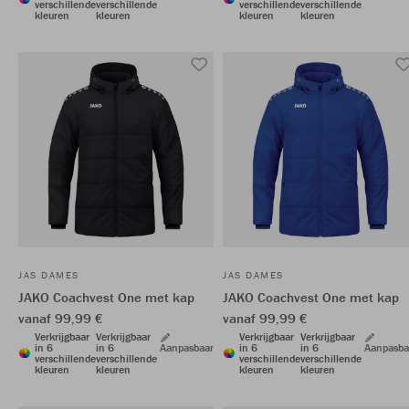
verschillende
verschillende
verschillende
verschillende
kleuren
kleuren
kleuren
kleuren
JAS DAMES
JAS DAMES
JAKO Coachvest One met kap
JAKO Coachvest One met kap
vanaf 99,99 €
vanaf 99,99 €
Verkrijgbaar
Verkrijgbaar
Verkrijgbaar
Verkrijgbaar
in 6
in 6
Aanpasbaar
in 6
in 6
Aanpasba
verschillende
verschillende
verschillende
verschillende
kleuren
kleuren
kleuren
kleuren