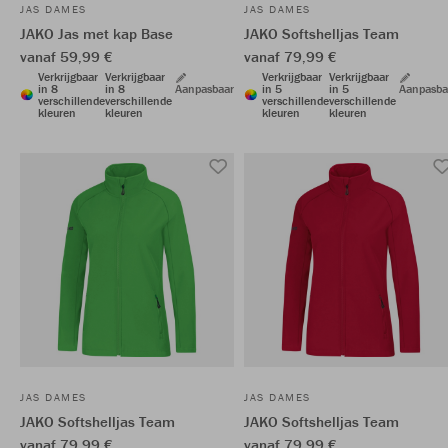
JAS DAMES
JAS DAMES
JAKO Jas met kap Base
JAKO Softshelljas Team
vanaf 59,99 €
vanaf 79,99 €
Verkrijgbaar
Verkrijgbaar
Verkrijgbaar
Verkrijgbaar
in 8
in 8
Aanpasbaar
in 5
in 5
Aanpasba
verschillende
verschillende
verschillende
verschillende
kleuren
kleuren
kleuren
kleuren
JAS DAMES
JAS DAMES
JAKO Softshelljas Team
JAKO Softshelljas Team
vanaf 79,99 €
vanaf 79,99 €