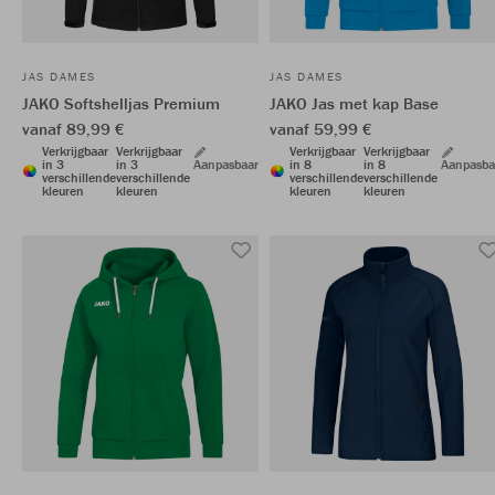
JAS DAMES
JAS DAMES
JAKO Softshelljas Premium
JAKO Jas met kap Base
vanaf 89,99 €
vanaf 59,99 €
Verkrijgbaar
Verkrijgbaar
Verkrijgbaar
Verkrijgbaar
in 3
in 3
Aanpasbaar
in 8
in 8
Aanpasba
verschillende
verschillende
verschillende
verschillende
kleuren
kleuren
kleuren
kleuren