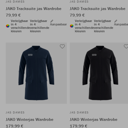
JAS DAMES
JAS DAMES
JAKO Tracksuite jas Wardrobe
JAKO Tracksuite jas Wardrobe
79,99 €
79,99 €
Verkrijgbaar
Verkrijgbaar
Verkrijgbaar
Verkrijgbaar
in 4
in 4
Aanpasbaar
in 4
in 4
Aanpasba
verschillende
verschillende
verschillende
verschillende
kleuren
kleuren
kleuren
kleuren
JAS DAMES
JAS DAMES
JAKO Winterjas Wardrobe
JAKO Winterjas Wardrobe
179,99 €
179,99 €