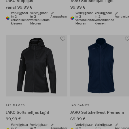
JAKO Steppjas
JAKO Softshelljas Light
vanaf 99,99 €
99,99 €
Verkrijgbaar
Verkrijgbaar
Verkrijgbaar
Verkrijgbaar
in 2
in 2
Aanpasbaar
in 2
in 2
Aanpasba
verschillende
verschillende
verschillende
verschillende
kleuren
kleuren
kleuren
kleuren
JAS DAMES
JAS DAMES
JAKO Softshelljas Light
JAKO Softshellvest Premium
99,99 €
69,99 €
Verkrijgbaar
Verkrijgbaar
Verkrijgbaar
Verkrijgbaar
in 2
in 2
Aanpasbaar
in 3
in 3
Aanpasba