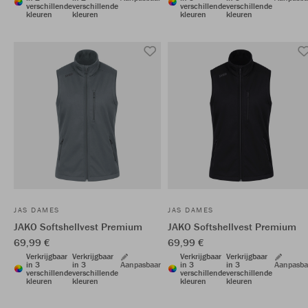
verschillende
verschillende
verschillende
verschillende
kleuren
kleuren
kleuren
kleuren
JAS DAMES
JAS DAMES
JAKO Softshellvest Premium
JAKO Softshellvest Premium
69,99 €
69,99 €
Verkrijgbaar
Verkrijgbaar
Verkrijgbaar
Verkrijgbaar
in 3
in 3
Aanpasbaar
in 3
in 3
Aanpasba
verschillende
verschillende
verschillende
verschillende
kleuren
kleuren
kleuren
kleuren