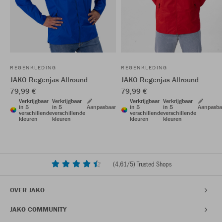
REGENKLEDING
REGENKLEDING
JAKO Regenjas Allround
JAKO Regenjas Allround
79,99 €
79,99 €
Verkrijgbaar
Verkrijgbaar
Verkrijgbaar
Verkrijgbaar
in 5
in 5
Aanpasbaar
in 5
in 5
Aanpasba
verschillende
verschillende
verschillende
verschillende
kleuren
kleuren
kleuren
kleuren
(
4,61
/5) Trusted Shops
OVER JAKO
JAKO COMMUNITY