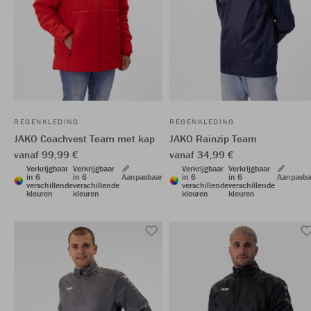
REGENKLEDING
REGENKLEDING
JAKO Coachvest Team met kap
JAKO Rainzip Team
vanaf 99,99 €
vanaf 34,99 €
Verkrijgbaar
Verkrijgbaar
Verkrijgbaar
Verkrijgbaar
in 6
in 6
Aanpasbaar
in 6
in 6
Aanpasba
verschillende
verschillende
verschillende
verschillende
kleuren
kleuren
kleuren
kleuren