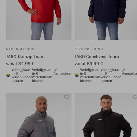
REGENKLEDING
REGENKLEDING
JAKO Rainzip Team
JAKO Coachvest Team
vanaf 34,99 €
vanaf 89,99 €
Verkrijgbaar
Verkrijgbaar
Verkrijgbaar
Verkrijgbaar
in 6
in 6
Aanpasbaar
in 6
in 6
Aanpasba
verschillende
verschillende
verschillende
verschillende
kleuren
kleuren
kleuren
kleuren