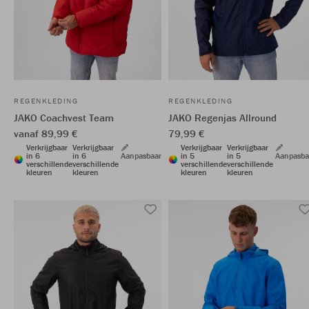
REGENKLEDING
REGENKLEDING
JAKO Coachvest Team
JAKO Regenjas Allround
vanaf 89,99 €
79,99 €
Verkrijgbaar
Verkrijgbaar
Verkrijgbaar
Verkrijgbaar
in 6
in 6
Aanpasbaar
in 5
in 5
Aanpasba
verschillende
verschillende
verschillende
verschillende
kleuren
kleuren
kleuren
kleuren