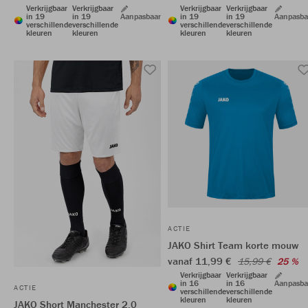
Verkrijgbaar
Verkrijgbaar
Verkrijgbaar
Verkrijgbaar
in 19
in 19
Aanpasbaar
in 19
in 19
Aanpasba
verschillende
verschillende
verschillende
verschillende
kleuren
kleuren
kleuren
kleuren
ACTIE
JAKO Shirt Team korte mouw
vanaf 11,99 €
15,99 €
25 %
Verkrijgbaar
Verkrijgbaar
in 16
in 16
Aanpasba
ACTIE
verschillende
verschillende
kleuren
kleuren
JAKO Short Manchester 2.0