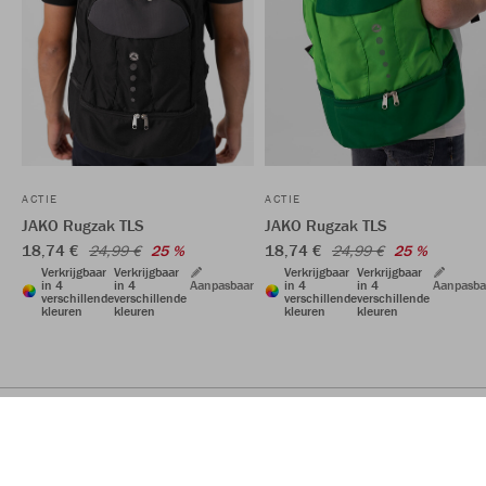
ACTIE
ACTIE
JAKO Rugzak TLS
JAKO Rugzak TLS
18,74 €
18,74 €
24,99 €
25 %
24,99 €
25 %
Verkrijgbaar
Verkrijgbaar
Verkrijgbaar
Verkrijgbaar
in 4
in 4
Aanpasbaar
in 4
in 4
Aanpasba
verschillende
verschillende
verschillende
verschillende
kleuren
kleuren
kleuren
kleuren
(
4,61
/5) Trusted Shops
OVER JAKO