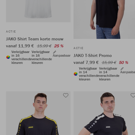
ACTIE
JAKO Shirt Team korte mouw
vanaf 11,99 €
15,99 €
25 %
ACTIE
Verkrijgbaar
Verkrijgbaar
JAKO T-Shirt Promo
in 16
in 16
Aanpasbaar
verschillende
verschillende
vanaf 7,99 €
15,99 €
50 %
kleuren
kleuren
Verkrijgbaar
Verkrijgbaar
in 14
in 14
Aanpasba
verschillende
verschillende
kleuren
kleuren