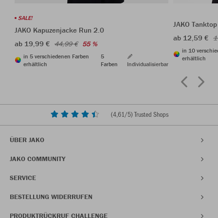
SALE!
JAKO Tanktop
JAKO Kapuzenjacke Run 2.0
ab 12,59 €
1
ab 19,99 €
44,99 €
55 %
in 10 verschi
in 5 verschiedenen Farben
5
erhältlich
erhältlich
Farben
Individualisierbar
(
4,61
/5) Trusted Shops
ÜBER JAKO
JAKO COMMUNITY
SERVICE
BESTELLUNG WIDERRUFEN
PRODUKTRÜCKRUF CHALLENGE