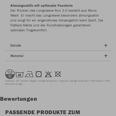
Atmungsaktiv mit optimaler Passform
Der Rücken des Longsleeve Run 2.0 besteht aus Micro-
Mesh. Er macht das Longsleeve besonders atmungsaktiv
und sorgt für ein angenehmes Körpergefühl beim Sport. Die
Flatlock-Nähte und der Rundhalskragen garantieren
optimalen Tragekomfort.
Details
Material
Keep Dry
40° waschen
Bügeln niedrige Temperatur
Trocknen niedrige Temperatur
Nicht chloren
Nicht
chemisch reinigen
Bewertungen
PASSENDE PRODUKTE ZUM