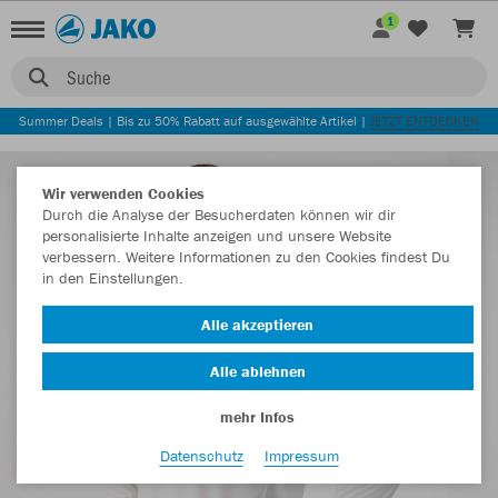
1
Suche
Summer Deals | Bis zu 50% Rabatt auf ausgewählte Artikel |
JETZT ENTDECKEN
Wir verwenden Cookies
Durch die Analyse der Besucherdaten können wir dir
personalisierte Inhalte anzeigen und unsere Website
verbessern. Weitere Informationen zu den Cookies findest Du
in den Einstellungen.
Alle akzeptieren
Alle ablehnen
mehr Infos
Datenschutz
Impressum