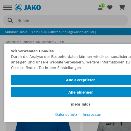
1
Suche
Summer Deals | Bis zu 50% Rabatt auf ausgewählte Artikel |
JETZT ENTDECKEN
Startseite
Kinder
Kollektionen
Base
Wir verwenden Cookies
Durch die Analyse der Besucherdaten können wir dir personalisierte
anzeigen und unsere Website verbessern. Weitere Informationen zu
BASE KINDER
Cookies findest Du in den Einstellungen.
Filter anzeigen
Sortieren nach
Alle akzeptieren
Polos
T-Shirts
Sweats
Trainingsjacken
Shorts
7
7
6
6
3
Alle ablehnen
mehr Infos
Datenschutz
Impressum