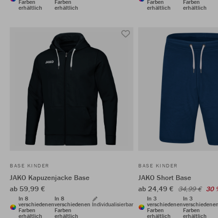
Farben
Farben
Farben
Farben
erhältlich
erhältlich
erhältlich
erhältlich
BASE KINDER
BASE KINDER
JAKO Kapuzenjacke Base
JAKO Short Base
ab 59,99 €
ab 24,49 €
34,99 €
30 
In 8
In 8
In 3
In 3
verschiedenen
verschiedenen
Individualisierbar
verschiedenen
verschiedene
Farben
Farben
Farben
Farben
erhältlich
erhältlich
erhältlich
erhältlich