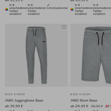
In 8
In 8
In 8
In 8
verschiedenen
verschiedenen
Individualisierbar
verschiedenen
verschiedene
Farben
Farben
Farben
Farben
erhältlich
erhältlich
erhältlich
erhältlich
BASE KINDER
BASE KINDER
JAKO Jogginghose Base
JAKO Short Base
ab 39,99 €
ab 24,49 €
34,99 €
30 
In 3
In 3
In 3
In 3