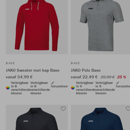
BASE
BASE
JAKO Sweater met kap Base
JAKO Polo Base
vanaf 54,99 €
vanaf 22,49 €
29,99 €
25 %
Verkrijgbaar
Verkrijgbaar
Verkrijgbaar
Verkrijgbaar
in 8
in 8
Aanpasbaar
in 9
in 9
Aanpasba
verschillende
verschillende
verschillende
verschillende
kleuren
kleuren
kleuren
kleuren