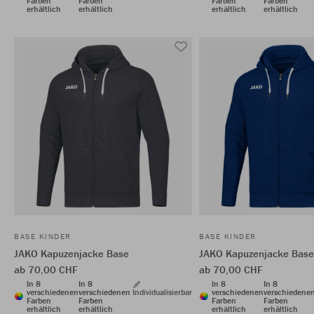
Farben
Farben
Farben
Farben
erhältlich
erhältlich
erhältlich
erhältlich
BASE KINDER
BASE KINDER
JAKO Kapuzenjacke Base
JAKO Kapuzenjacke Base
ab 70,00 CHF
ab 70,00 CHF
In 8
In 8
In 8
In 8
verschiedenen
verschiedenen
Individualisierbar
verschiedenen
verschiedene
Farben
Farben
Farben
Farben
erhältlich
erhältlich
erhältlich
erhältlich