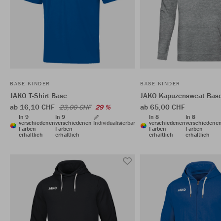
BASE KINDER
BASE KINDER
JAKO T-Shirt Base
JAKO Kapuzensweat Bas
ab 16,10 CHF
ab 65,00 CHF
23,00 CHF
29 %
In 9
In 9
In 8
In 8
verschiedenen
verschiedenen
Individualisierbar
verschiedenen
verschiedene
Farben
Farben
Farben
Farben
erhältlich
erhältlich
erhältlich
erhältlich