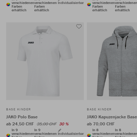
verschiedenen
verschiedenen
Individualisierbar
verschiedenen
verschiedene
Farben
Farben
Farben
Farben
erhältlich
erhältlich
erhältlich
erhältlich
BASE KINDER
BASE KINDER
JAKO Polo Base
JAKO Kapuzenjacke Base
ab 24,50 CHF
ab 70,00 CHF
35,00 CHF
30 %
In 9
In 9
In 8
In 8
verschiedenen
verschiedenen
Individualisierbar
verschiedenen
verschiedene