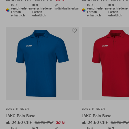
In 9
In 9
In 9
In 9
verschiedenen
verschiedenen
Individualisierbar
verschiedenen
verschiedene
Farben
Farben
Farben
Farben
erhältlich
erhältlich
erhältlich
erhältlich
BASE KINDER
BASE KINDER
JAKO Polo Base
JAKO Polo Base
ab 24,50 CHF
ab 24,50 CHF
35,00 CHF
30 %
35,00 CHF
In 9
In 9
In 9
In 9