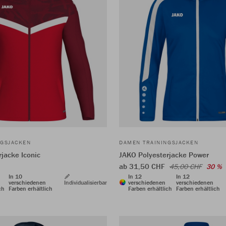
NGSJACKEN
DAMEN TRAININGSJACKEN
jacke Iconic
JAKO Polyesterjacke Power
ab 31,50 CHF
45,00 CHF
30 %
In 10
In 12
In 12
verschiedenen
Individualisierbar
verschiedenen
verschiedenen
ch
Farben erhältlich
Farben erhältlich
Farben erhältlich