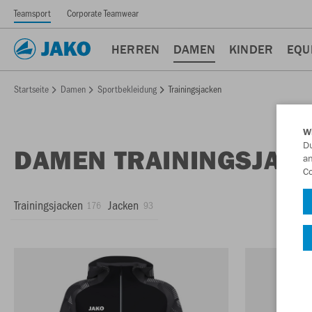
Teamsport
Corporate Teamwear
HERREN
DAMEN
KINDER
EQU
Startseite
Damen
Sportbekleidung
Trainingsjacken
W
Du
DAMEN TRAININGSJAC
an
Co
Trainingsjacken
Jacken
176
93