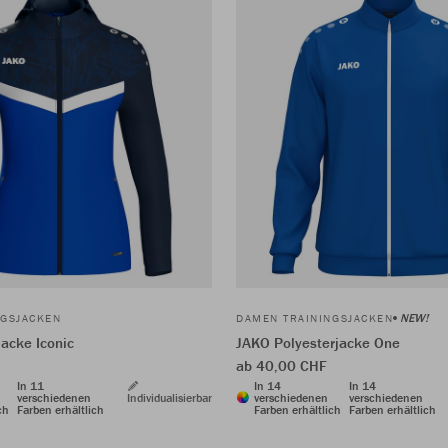
NEW!
NGSJACKEN
DAMEN TRAININGSJACKEN
acke Iconic
JAKO Polyesterjacke One
ab 40,00 CHF
In 11
In 14
In 14
verschiedenen
Individualisierbar
verschiedenen
verschiedenen
ch
Farben erhältlich
Farben erhältlich
Farben erhältlich