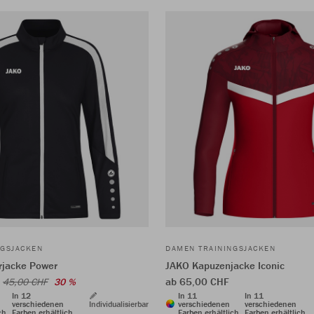
NGSJACKEN
DAMEN TRAININGSJACKEN
rjacke Power
JAKO Kapuzenjacke Iconic
ab 65,00 CHF
45,00 CHF
30 %
In 12
In 11
In 11
verschiedenen
Individualisierbar
verschiedenen
verschiedenen
ch
Farben erhältlich
Farben erhältlich
Farben erhältlich