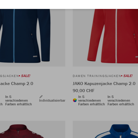
SALE!
SALE!
NGSJACKEN
DAMEN TRAININGSJACKEN
jacke Champ 2.0
JAKO Kapuzenjacke Champ 2.0
90,00 CHF
In 5
In 5
In 5
verschiedenen
Individualisierbar
verschiedenen
verschiedenen
ch
Farben erhältlich
Farben erhältlich
Farben erhältlich