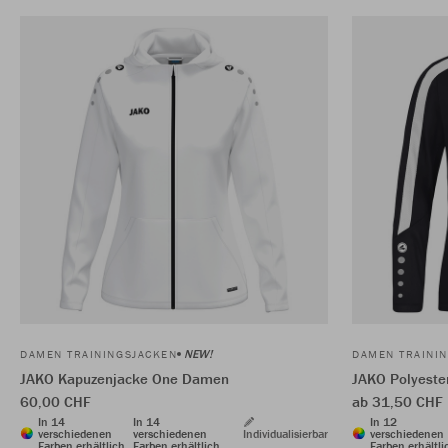
NEW!
DAMEN TRAININGSJACKEN
DAMEN TRAINI
JAKO Kapuzenjacke One Damen
JAKO Polyeste
60,00 CHF
ab 31,50 CHF
In 14
In 14
In 12
verschiedenen
verschiedenen
Individualisierbar
verschiedenen
Farben erhältlich
Farben erhältlich
Farben erhältli