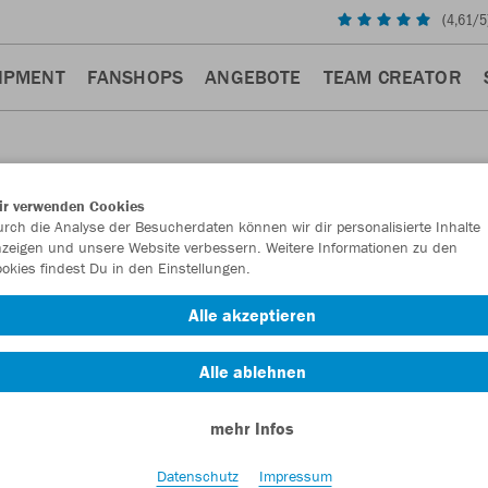
(
4,61
/5
IPMENT
FANSHOPS
ANGEBOTE
TEAM CREATOR
ir verwenden Cookies
rch die Analyse der Besucherdaten können wir dir personalisierte Inhalte
KEN
zeigen und unsere Website verbessern. Weitere Informationen zu den
okies findest Du in den Einstellungen.
Alle akzeptieren
Alle ablehnen
mehr Infos
Datenschutz
Impressum