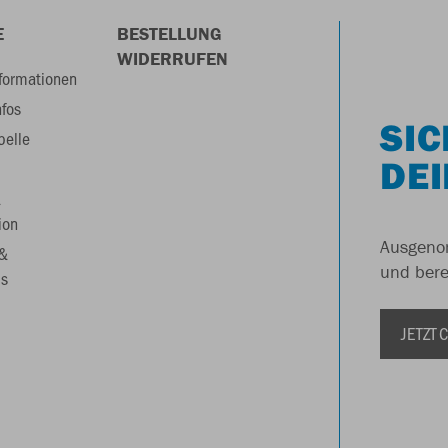
E
BESTELLUNG
WIDERRUFEN
formationen
nfos
SIC
belle
DEI
&
ion
Ausgenom
 &
und berei
s
JETZT