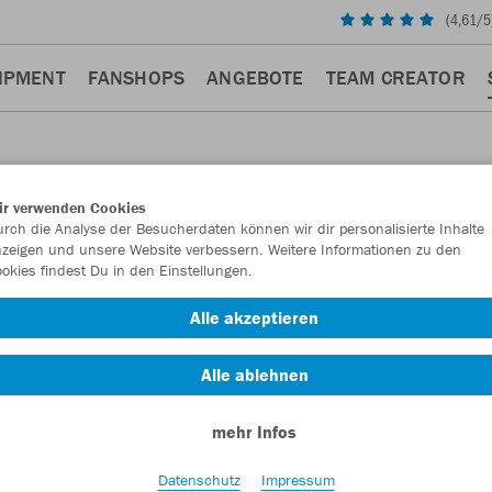
(
4,61
/5
IPMENT
FANSHOPS
ANGEBOTE
TEAM CREATOR
ir verwenden Cookies
rch die Analyse der Besucherdaten können wir dir personalisierte Inhalte
zeigen und unsere Website verbessern. Weitere Informationen zu den
okies findest Du in den Einstellungen.
Alle akzeptieren
Alle ablehnen
mehr Infos
Datenschutz
Impressum