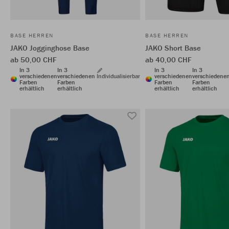
BASE HERREN
BASE HERREN
JAKO Jogginghose Base
JAKO Short Base
ab 50,00 CHF
ab 40,00 CHF
In 3
In 3
In 3
In 3
verschiedenen
verschiedenen
Individualisierbar
verschiedenen
verschiedene
Farben
Farben
Farben
Farben
erhältlich
erhältlich
erhältlich
erhältlich