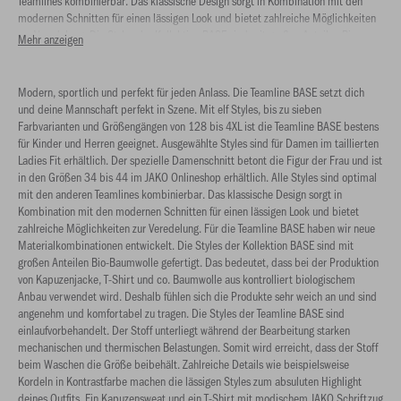
Teamlines kombinierbar. Das klassische Design sorgt in Kombination mit den
modernen Schnitten für einen lässigen Look und bietet zahlreiche Möglichkeiten
zur Veredelung. Die Styles der Kollektion BASE sind mit großen Anteilen Bio-
Mehr anzeigen
Baumwolle gefertigt.
Modern, sportlich und perfekt für jeden Anlass. Die Teamline BASE setzt dich
und deine Mannschaft perfekt in Szene. Mit elf Styles, bis zu sieben
Farbvarianten und Größengängen von 128 bis 4XL ist die Teamline BASE bestens
für Kinder und Herren geeignet. Ausgewählte Styles sind für Damen im taillierten
Ladies Fit erhältlich. Der spezielle Damenschnitt betont die Figur der Frau und ist
in den Größen 34 bis 44 im JAKO Onlineshop erhältlich. Alle Styles sind optimal
mit den anderen Teamlines kombinierbar. Das klassische Design sorgt in
Kombination mit den modernen Schnitten für einen lässigen Look und bietet
zahlreiche Möglichkeiten zur Veredelung. Für die Teamline BASE haben wir neue
Materialkombinationen entwickelt. Die Styles der Kollektion BASE sind mit
großen Anteilen Bio-Baumwolle gefertigt. Das bedeutet, dass bei der Produktion
von Kapuzenjacke, T-Shirt und co. Baumwolle aus kontrolliert biologischem
Anbau verwendet wird. Deshalb fühlen sich die Produkte sehr weich an und sind
angenehm und komfortabel zu tragen. Die Styles der Teamline BASE sind
einlaufvorbehandelt. Der Stoff unterliegt während der Bearbeitung starken
mechanischen und thermischen Belastungen. Somit wird erreicht, dass der Stoff
beim Waschen die Größe beibehält. Zahlreiche Details wie beispielsweise
Kordeln in Kontrastfarbe machen die lässigen Styles zum absuluten Highlight
deines Outfits. Ein Kapuzensweat und ein T-Shirt mit modischem JAKO Schriftzug