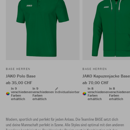
BASE HERREN
BASE HERREN
JAKO Polo Base
JAKO Kapuzenjacke Base
ab 35,00 CHF
ab 70,00 CHF
In 9
In 9
In 8
In 8
verschiedenen
verschiedenen
Individualisierbar
verschiedenen
verschiedene
Farben
Farben
Farben
Farben
erhältlich
erhältlich
erhältlich
erhältlich
Modern, sportlich und perfekt für jeden Anlass. Die Teamline BASE setzt dich
und deine Mannschaft perfekt in Szene. Alle Styles sind optimal mit den anderen