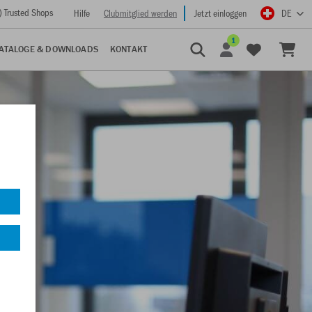
) Trusted Shops
Hilfe
Clubmitglied werden
Jetzt einloggen
DE
1
ATALOGE & DOWNLOADS
KONTAKT