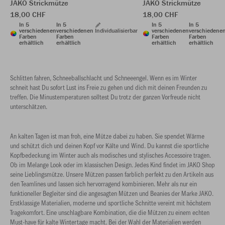
JAKO Strickmütze
JAKO Strickmütze
18,00 CHF
18,00 CHF
In 5
In 5
In 5
In 5
verschiedenen
verschiedenen
Individualisierbar
verschiedenen
verschiedene
Farben
Farben
Farben
Farben
erhältlich
erhältlich
erhältlich
erhältlich
Schlitten fahren, Schneeballschlacht und Schneeengel. Wenn es im Winter
schneit hast Du sofort Lust ins Freie zu gehen und dich mit deinen Freunden zu
treffen. Die Minustemperaturen solltest Du trotz der ganzen Vorfreude nicht
unterschätzen.
An kalten Tagen ist man froh, eine Mütze dabei zu haben. Sie spendet Wärme
und schützt dich und deinen Kopf vor Kälte und Wind. Du kannst die sportliche
Kopfbedeckung im Winter auch als modisches und stylisches Accessoire tragen.
Ob im Melange Look oder im klassischen Design. Jedes Kind findet im JAKO Shop
seine Lieblingsmütze. Unsere Mützen passen farblich perfekt zu den Artikeln aus
den Teamlines und lassen sich hervorragend kombinieren. Mehr als nur ein
funktioneller Begleiter sind die angesagten Mützen und Beanies der Marke JAKO.
Erstklassige Materialien, moderne und sportliche Schnitte vereint mit höchstem
Tragekomfort. Eine unschlagbare Kombination, die die Mützen zu einem echten
Must-have für kalte Wintertage macht. Bei der Wahl der Materialien werden