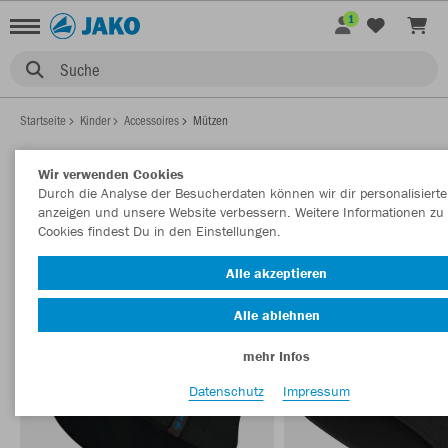
1
Suche
Startseite
Kinder
Accessoires
Mützen
Wir verwenden Cookies
Durch die Analyse der Besucherdaten können wir dir personalisierte
KINDER MÜTZEN
anzeigen und unsere Website verbessern. Weitere Informationen zu
Filter anzeigen
Sortieren nach
Cookies findest Du in den Einstellungen.
Alle akzeptieren
Alle ablehnen
mehr Infos
Datenschutz
Impressum