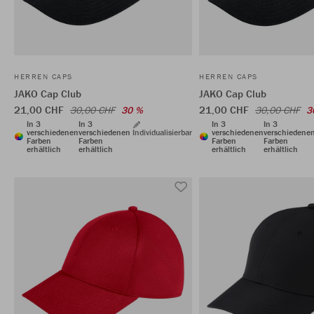
HERREN CAPS
HERREN CAPS
JAKO Cap Club
JAKO Cap Club
21,00 CHF
21,00 CHF
30,00 CHF
30 %
30,00 CHF
3
In 3
In 3
In 3
In 3
verschiedenen
verschiedenen
Individualisierbar
verschiedenen
verschiedene
Farben
Farben
Farben
Farben
erhältlich
erhältlich
erhältlich
erhältlich