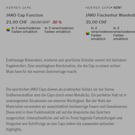
NEW!
HERREN CAPS
HERREN CAPS
JAKO Cap Function
JAKO Fischerhut Wardro
21,00 CHF
35,00 CHF
30,00 CHF
30 %
In 3 verschiedenen
In 3 verschiedenen
In 2
In 2
Farben erhältlich
Farben erhältlich
verschiedenen
verschiedene
Farben
Farben
erhältlich
erhältlich
Erstklassige Materialien, moderne und sportliche Schnitte vereint mit höchstem
Tragekomfort. Eine unschlagbare Kombination, die die Cap zu einem echten
Must-have für die warmen Sommertage macht.
Die sportlichen JAKO Caps dienen als praktischer Schutz vor der Sonne.
Größenverstellbar sind die Caps durch einen Metallclip. Ein perfekter Halt ist in
anstrengenden Situationen von enormer Wichtigkeit. Bei der Wahl der
Materialien verwenden wir ausschließlich hochwertige Fasern und Gewebearten.
Diese sind in ihrer Funktionalität voll auf die Ansprüche des Sportlers
ausgerichtet. Unterschiedliche und voll im Trend liegende Farbstellungen und
Hingucker wie Schriftzüge an den Caps liefern die passenden optischen
Highlights.