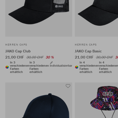
HERREN CAPS
HERREN CAPS
JAKO Cap Club
JAKO Cap Basic
21,00 CHF
21,00 CHF
30,00 CHF
30 %
30,00 CHF
3
In 3
In 3
In 4
In 4
verschiedenen
verschiedenen
Individualisierbar
verschiedenen
verschiedene
Farben
Farben
Farben
Farben
erhältlich
erhältlich
erhältlich
erhältlich