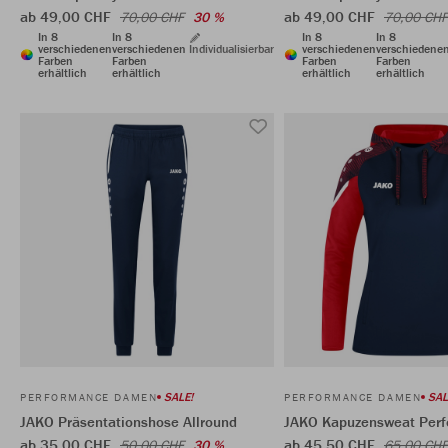
ab 49,00 CHF
ab 49,00 CHF
70,00 CHF
30 %
70,00 CHF
In 8
In 8
In 8
In 8
verschiedenen
verschiedenen
Individualisierbar
verschiedenen
verschiedene
Farben
Farben
Farben
Farben
erhältlich
erhältlich
erhältlich
erhältlich
SALE!
SAL
PERFORMANCE DAMEN
PERFORMANCE DAMEN
JAKO Präsentationshose Allround
JAKO Kapuzensweat Per
ab 35,00 CHF
ab 45,50 CHF
50,00 CHF
30 %
65,00 CHF