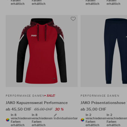
Farben
Farben
Farben
Farben
erhältlich
erhältlich
erhältlich
erhältlich
SALE!
PERFORMANCE DAMEN
PERFORMANCE DAMEN
JAKO Kapuzensweat Performance
JAKO Präsentationshose
ab 45,50 CHF
ab 35,00 CHF
65,00 CHF
30 %
In 8
In 8
In 2
In 2
verschiedenen
verschiedenen
Individualisierbar
verschiedenen
verschiedene
Farben
Farben
Farben
Farben
erhältlich
erhältlich
erhältlich
erhältlich