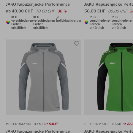
JAKO Kapuzenjacke Performance
JAKO Kapuzenjacke Perf
ab 49,00 CHF
56,00 CHF
70,00 CHF
30 %
80,00 CHF
3
In 8
In 8
In 8
In 8
verschiedenen
verschiedenen
Individualisierbar
verschiedenen
verschiedene
Farben
Farben
Farben
Farben
erhältlich
erhältlich
erhältlich
erhältlich
SALE!
SAL
PERFORMANCE DAMEN
PERFORMANCE DAMEN
JAKO Kapuzenjacke Performance
JAKO Kapuzenjacke Perf