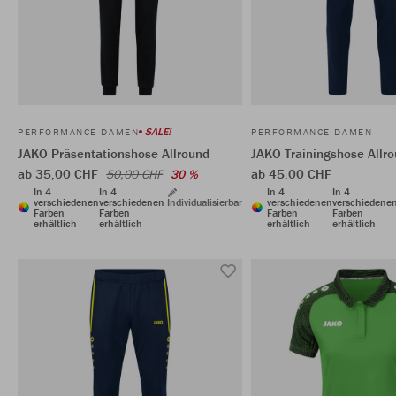
SALE!
PERFORMANCE DAMEN
PERFORMANCE DAMEN
JAKO Präsentationshose Allround
JAKO Trainingshose Allr
ab 35,00 CHF
ab 45,00 CHF
50,00 CHF
30 %
In 4
In 4
In 4
In 4
verschiedenen
verschiedenen
Individualisierbar
verschiedenen
verschiedene
Farben
Farben
Farben
Farben
erhältlich
erhältlich
erhältlich
erhältlich