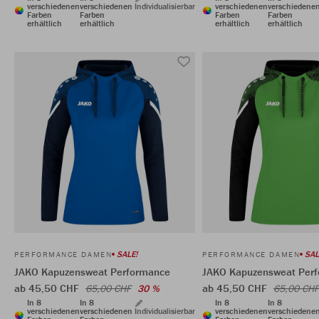
verschiedenen
verschiedenen
Individualisierbar
verschiedenen
verschiedene
Farben
Farben
Farben
Farben
erhältlich
erhältlich
erhältlich
erhältlich
SALE!
SAL
PERFORMANCE DAMEN
PERFORMANCE DAMEN
JAKO Kapuzensweat Performance
JAKO Kapuzensweat Per
ab 45,50 CHF
ab 45,50 CHF
65,00 CHF
30 %
65,00 CHF
In 8
In 8
In 8
In 8
verschiedenen
verschiedenen
Individualisierbar
verschiedenen
verschiedene