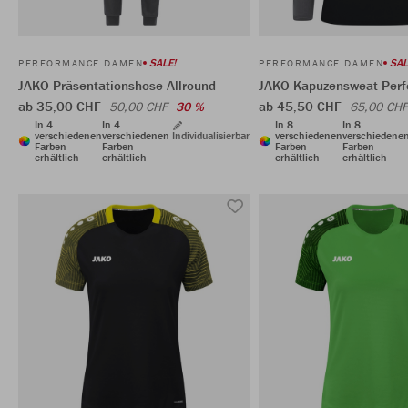
SALE!
SAL
PERFORMANCE DAMEN
PERFORMANCE DAMEN
JAKO Präsentationshose Allround
JAKO Kapuzensweat Per
ab 35,00 CHF
ab 45,50 CHF
50,00 CHF
30 %
65,00 CHF
In 4
In 4
In 8
In 8
verschiedenen
verschiedenen
Individualisierbar
verschiedenen
verschiedene
Farben
Farben
Farben
Farben
erhältlich
erhältlich
erhältlich
erhältlich