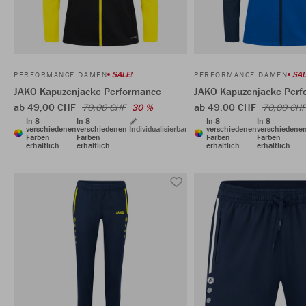
SALE!
SAL
PERFORMANCE DAMEN
PERFORMANCE DAMEN
JAKO Kapuzenjacke Performance
JAKO Kapuzenjacke Perf
ab 49,00 CHF
ab 49,00 CHF
70,00 CHF
30 %
70,00 CHF
In 8
In 8
In 8
In 8
verschiedenen
verschiedenen
Individualisierbar
verschiedenen
verschiedene
Farben
Farben
Farben
Farben
erhältlich
erhältlich
erhältlich
erhältlich