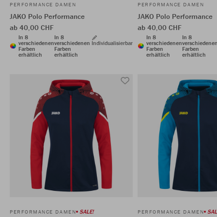
PERFORMANCE DAMEN
PERFORMANCE DAMEN
JAKO Polo Performance
JAKO Polo Performance
ab 40,00 CHF
ab 40,00 CHF
In 8
In 8
In 8
In 8
verschiedenen
verschiedenen
Individualisierbar
verschiedenen
verschiedene
Farben
Farben
Farben
Farben
erhältlich
erhältlich
erhältlich
erhältlich
SALE!
SAL
PERFORMANCE DAMEN
PERFORMANCE DAMEN