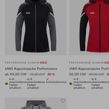
SALE!
SAL
PERFORMANCE DAMEN
PERFORMANCE DAMEN
JAKO Kapuzenjacke Performance
JAKO Kapuzenjacke Perf
ab 49,00 CHF
56,00 CHF
70,00 CHF
30 %
80,00 CHF
3
In 8
In 8
In 8
In 8
verschiedenen
verschiedenen
Individualisierbar
verschiedenen
verschiedene
Farben
Farben
Farben
Farben
erhältlich
erhältlich
erhältlich
erhältlich