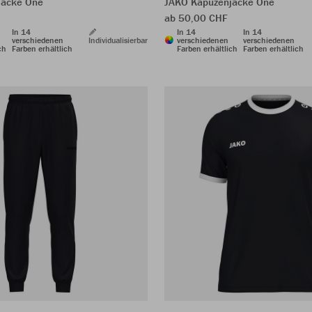
jacke One
JAKO Kapuzenjacke One
ab 50,00 CHF
In 14
In 14
In 14
verschiedenen
Individualisierbar
verschiedenen
verschiedenen
ch
Farben erhältlich
Farben erhältlich
Farben erhältlich