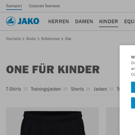
Teamsport
Corporate Teamwear
HERREN
DAMEN
KINDER
EQU
Startseite
Kinder
Kollektionen
One
W
Du
ONE FÜR KINDER
an
Co
T-Shirts
Trainingsjacken
Shorts
Jacken
Training
33
28
26
25