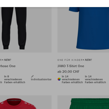
NEW!
NEW!
ER
ONE FÜR KINDER
rhose One
JAKO T-Shirt One
ab 20,00 CHF
In 8
In 14
In 14
verschiedenen
Individualisierbar
verschiedenen
verschiedenen
ch
Farben erhältlich
Farben erhältlich
Farben erhältlich