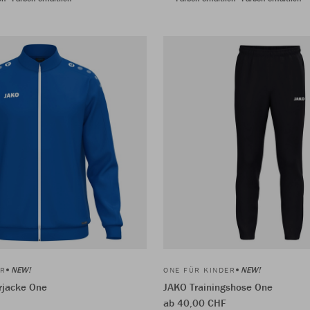
NEW!
NEW!
ER
ONE FÜR KINDER
rjacke One
JAKO Trainingshose One
ab 40,00 CHF