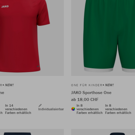
NEW!
NEW!
ER
ONE FÜR KINDER
One
JAKO Sporthose One
ab 18,00 CHF
In 14
In 8
In 8
verschiedenen
Individualisierbar
verschiedenen
verschiedenen
ch
Farben erhältlich
Farben erhältlich
Farben erhältlich