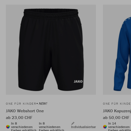
NEW!
ONE FÜR KINDER
ONE FÜR KIND
JAKO Webshort One
JAKO Kapuzen
ab 23,00 CHF
ab 50,00 CHF
In 8
In 8
In 14
verschiedenen
verschiedenen
Individualisierbar
verschiedenen
Farben erhältlich
Farben erhältlich
Farben erhältli