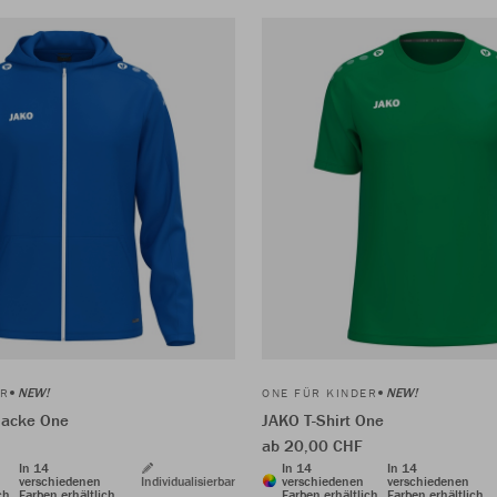
NEW!
NEW!
ER
ONE FÜR KINDER
jacke One
JAKO T-Shirt One
ab 20,00 CHF
In 14
In 14
In 14
verschiedenen
Individualisierbar
verschiedenen
verschiedenen
ch
Farben erhältlich
Farben erhältlich
Farben erhältlich