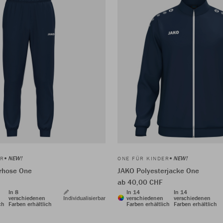
NEW!
NEW!
ER
ONE FÜR KINDER
rhose One
JAKO Polyesterjacke One
ab 40,00 CHF
In 8
In 14
In 14
verschiedenen
Individualisierbar
verschiedenen
verschiedenen
ch
Farben erhältlich
Farben erhältlich
Farben erhältlich