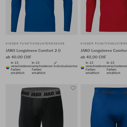
KINDER FUNKTIONSUNTERWÄSCHE
KINDER FUNKTIONSUNTER
JAKO Longsleeve Comfort 2.0
JAKO Longsleeve Comfor
ab 40,00 CHF
ab 40,00 CHF
In 13
In 13
In 13
In 13
verschiedenen
verschiedenen
Individualisierbar
verschiedenen
verschiedene
Farben
Farben
Farben
Farben
erhältlich
erhältlich
erhältlich
erhältlich