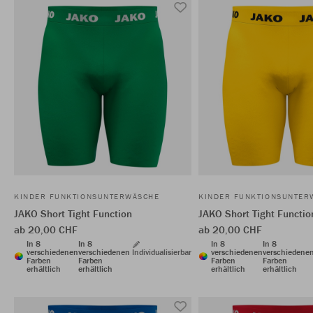
KINDER FUNKTIONSUNTERWÄSCHE
KINDER FUNKTIONSUNTER
JAKO Short Tight Function
JAKO Short Tight Functio
ab 20,00 CHF
ab 20,00 CHF
In 8
In 8
In 8
In 8
verschiedenen
verschiedenen
Individualisierbar
verschiedenen
verschiedene
Farben
Farben
Farben
Farben
erhältlich
erhältlich
erhältlich
erhältlich