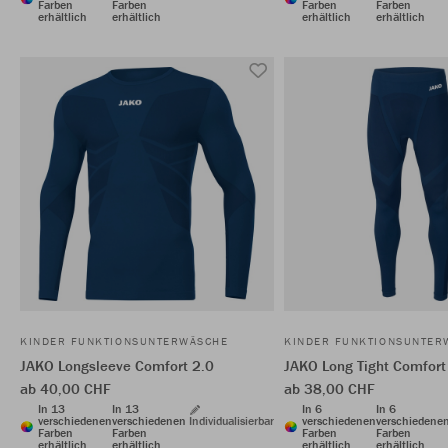
Farben
Farben
Farben
Farben
erhältlich
erhältlich
erhältlich
erhältlich
KINDER FUNKTIONSUNTERWÄSCHE
KINDER FUNKTIONSUNTER
JAKO Longsleeve Comfort 2.0
JAKO Long Tight Comfort
ab 40,00 CHF
ab 38,00 CHF
In 13
In 13
In 6
In 6
verschiedenen
verschiedenen
Individualisierbar
verschiedenen
verschiedene
Farben
Farben
Farben
Farben
erhältlich
erhältlich
erhältlich
erhältlich