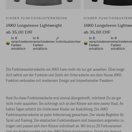
KINDER FUNKTIONSUNTERWÄSCHE
KINDER FUNKTIONSUNTER
JAKO Longsleeve Lightweight
JAKO Longsleeve Lightwe
ab 35,00 CHF
ab 35,00 CHF
In 8
In 8
In 8
In 8
verschiedenen
verschiedenen
Individualisierbar
verschiedenen
verschiedene
Farben
Farben
Farben
Farben
erhältlich
erhältlich
erhältlich
erhältlich
Die Funktionsunterwäsche von JAKO kann mehr als nur gut aussehen. Überzeuge
dich selbst von der Funktion und Optik der Unterwäsche aus dem Hause JAKO.
Funktion verbunden mit modernem Design und körperbetonter Passform.
Hast Du diese Funktionswäsche erst einmal übergestreift, möchtest Du sie gar
nicht mehr ausziehen. Sie schmiegt sich an den Körper wie eine zweite Haut. An
kalten Tagen schützt die Underwear Kinder vor Auskühlung. Die JAKO
Funktionsunterwäsche ist jeder Anforderung gewachsen. Der ideale Begleiter für
Spiel und Training. Die elastischen Funktionsfasern sind besonders angenehm zu
tragen und passen sich dem Körper individuell an. Mit bis zu 20 Farbvarianten
sind die Artikel perfekt mit den JAKO Trikots kombinierbar. Durch die überaus