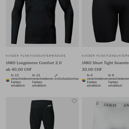
KINDER FUNKTIONSUNTERWÄSCHE
KINDER FUNKTIONSUNTER
JAKO Longsleeve Comfort 2.0
JAKO Short Tight Seamle
ab 40,00 CHF
30,00 CHF
In 13
In 13
In 6
In 6
verschiedenen
verschiedenen
Individualisierbar
verschiedenen
verschiedene
Farben
Farben
Farben
Farben
erhältlich
erhältlich
erhältlich
erhältlich