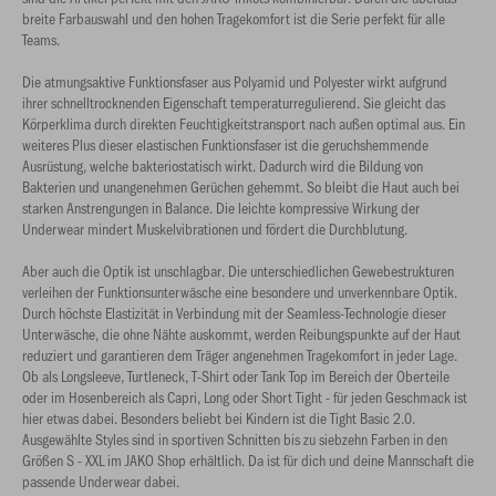
breite Farbauswahl und den hohen Tragekomfort ist die Serie perfekt für alle
Teams.
Die atmungsaktive Funktionsfaser aus Polyamid und Polyester wirkt aufgrund
ihrer schnelltrocknenden Eigenschaft temperaturregulierend. Sie gleicht das
Körperklima durch direkten Feuchtigkeitstransport nach außen optimal aus. Ein
weiteres Plus dieser elastischen Funktionsfaser ist die geruchshemmende
Ausrüstung, welche bakteriostatisch wirkt. Dadurch wird die Bildung von
Bakterien und unangenehmen Gerüchen gehemmt. So bleibt die Haut auch bei
starken Anstrengungen in Balance. Die leichte kompressive Wirkung der
Underwear mindert Muskelvibrationen und fördert die Durchblutung.
Aber auch die Optik ist unschlagbar. Die unterschiedlichen Gewebestrukturen
verleihen der Funktionsunterwäsche eine besondere und unverkennbare Optik.
Durch höchste Elastizität in Verbindung mit der Seamless-Technologie dieser
Unterwäsche, die ohne Nähte auskommt, werden Reibungspunkte auf der Haut
reduziert und garantieren dem Träger angenehmen Tragekomfort in jeder Lage.
Ob als Longsleeve, Turtleneck, T-Shirt oder Tank Top im Bereich der Oberteile
oder im Hosenbereich als Capri, Long oder Short Tight - für jeden Geschmack ist
hier etwas dabei. Besonders beliebt bei Kindern ist die Tight Basic 2.0.
Ausgewählte Styles sind in sportiven Schnitten bis zu siebzehn Farben in den
Größen S - XXL im JAKO Shop erhältlich. Da ist für dich und deine Mannschaft die
passende Underwear dabei.