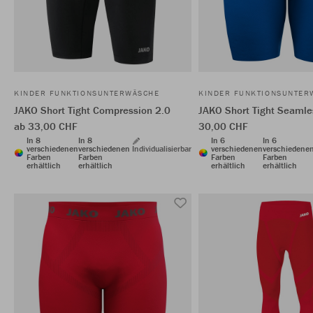
KINDER FUNKTIONSUNTERWÄSCHE
KINDER FUNKTIONSUNTER
JAKO Short Tight Compression 2.0
JAKO Short Tight Seamle
ab 33,00 CHF
30,00 CHF
In 8
In 8
In 6
In 6
verschiedenen
verschiedenen
Individualisierbar
verschiedenen
verschiedene
Farben
Farben
Farben
Farben
erhältlich
erhältlich
erhältlich
erhältlich