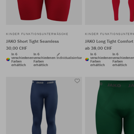
KINDER FUNKTIONSUNTERWÄSCHE
KINDER FUNKTIONSUNTER
JAKO Short Tight Seamless
JAKO Long Tight Comfort
30,00 CHF
ab 38,00 CHF
In 6
In 6
In 6
In 6
verschiedenen
verschiedenen
Individualisierbar
verschiedenen
verschiedene
Farben
Farben
Farben
Farben
erhältlich
erhältlich
erhältlich
erhältlich