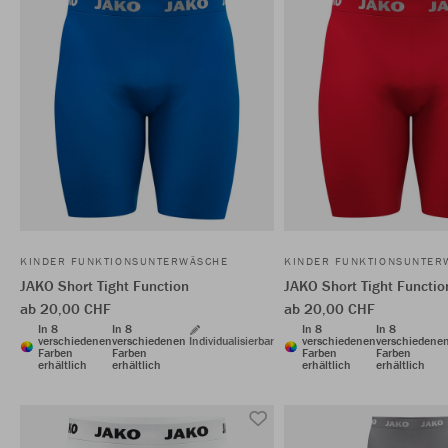
KINDER FUNKTIONSUNTERWÄSCHE
KINDER FUNKTIONSUNTER
JAKO Short Tight Function
JAKO Short Tight Functio
ab 20,00 CHF
ab 20,00 CHF
In 8
In 8
In 8
In 8
verschiedenen
verschiedenen
Individualisierbar
verschiedenen
verschiedene
Farben
Farben
Farben
Farben
erhältlich
erhältlich
erhältlich
erhältlich