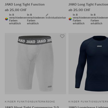
JAKO Long Tight Function
JAKO Long Tight Functio
ab 25,00 CHF
ab 25,00 CHF
In 8
In 8
In 8
In 8
verschiedenen
verschiedenen
Individualisierbar
verschiedenen
verschiedene
Farben
Farben
Farben
Farben
erhältlich
erhältlich
erhältlich
erhältlich
KINDER FUNKTIONSUNTERWÄSCHE
KINDER FUNKTIONSUNTER
JAKO Short Tight Compression 2.0
JAKO Longsleeve Lightwe