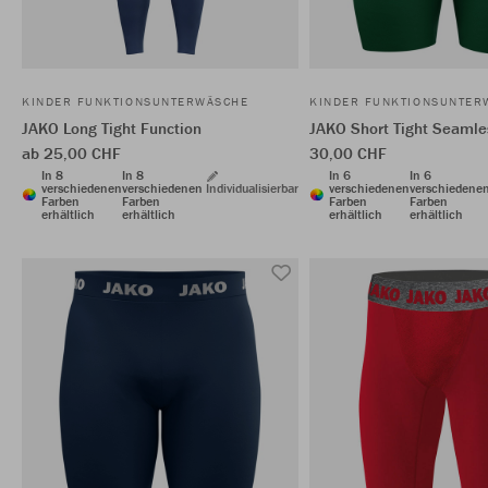
KINDER FUNKTIONSUNTERWÄSCHE
KINDER FUNKTIONSUNTER
JAKO Long Tight Function
JAKO Short Tight Seamle
ab 25,00 CHF
30,00 CHF
In 8
In 8
In 6
In 6
verschiedenen
verschiedenen
Individualisierbar
verschiedenen
verschiedene
Farben
Farben
Farben
Farben
erhältlich
erhältlich
erhältlich
erhältlich