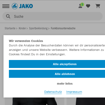
1
Suche
Startseite
Kinder
Sportbekleidung
Funktionsunterwäsche
Wir verwenden Cookies
Durch die Analyse der Besucherdaten können wir dir personalisierte
KINDER
anzeigen und unsere Website verbessern. Weitere Informationen zu
FUNKTIONSUNTERWÄSCHE
Cookies findest Du in den Einstellungen.
Filter anzeigen
Sortieren nach
Alle akzeptieren
Underwear
71
Alle ablehnen
mehr Infos
Datenschutz
Impressum